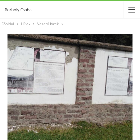
Borboly Csaba
Főoldal
Hírek
Vezető hírek