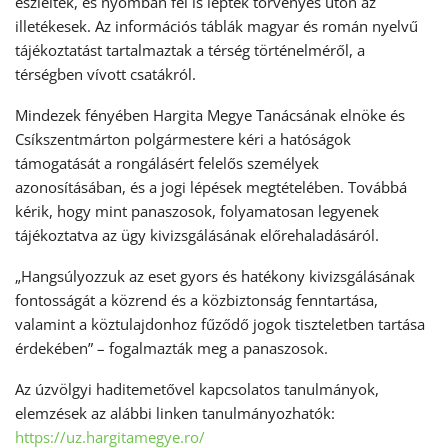
észlelték, és nyomban fel is léptek törvényes úton az
illetékesek. Az információs táblák magyar és román nyelvű
tájékoztatást tartalmaztak a térség történelméről, a
térségben vívott csatákról.
Mindezek fényében Hargita Megye Tanácsának elnöke és
Csíkszentmárton polgármestere kéri a hatóságok
támogatását a rongálásért felelős személyek
azonosításában, és a jogi lépések megtételében. Továbbá
kérik, hogy mint panaszosok, folyamatosan legyenek
tájékoztatva az ügy kivizsgálásának előrehaladásáról.
„Hangsúlyozzuk az eset gyors és hatékony kivizsgálásának
fontosságát a közrend és a közbiztonság fenntartása,
valamint a köztulajdonhoz fűződő jogok tiszteletben tartása
érdekében” – fogalmazták meg a panaszosok.
Az úzvölgyi haditemetővel kapcsolatos tanulmányok,
elemzések az alábbi linken tanulmányozhatók:
https://uz.hargitamegye.ro/