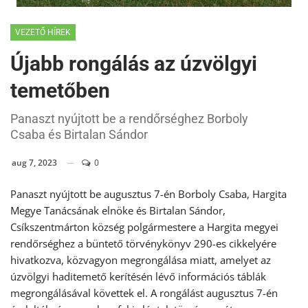
VEZETŐ HÍREK
Újabb rongálás az úzvölgyi
temetőben
Panaszt nyújtott be a rendőrséghez Borboly
Csaba és Birtalan Sándor
aug 7, 2023
0
Panaszt nyújtott be augusztus 7-én Borboly Csaba, Hargita
Megye Tanácsának elnöke és Birtalan Sándor,
Csíkszentmárton község polgármestere a Hargita megyei
rendőrséghez a büntető törvénykönyv 290-es cikkelyére
hivatkozva, közvagyon megrongálása miatt, amelyet az
úzvölgyi haditemető kerítésén lévő információs táblák
megrongálásával követtek el. A rongálást augusztus 7-én