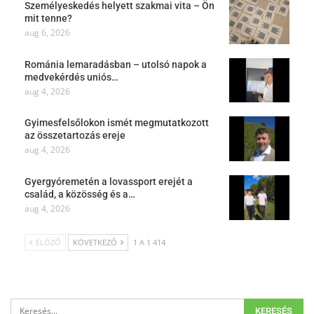
Személyeskedés helyett szakmai vita – Ön
mit tenne?
aug 6, 2026
Románia lemaradásban – utolsó napok a
medvekérdés uniós…
aug 4, 2026
Gyimesfelsőlokon ismét megmutatkozott
az összetartozás ereje
aug 4, 2026
Gyergyóremetén a lovassport erejét a
család, a közösség és a…
aug 4, 2026
ELŐZŐ
KÖVETKEZŐ
1 A 1 414