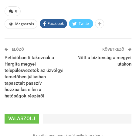
0
Megosztás
Facebook
Twitter
ELŐZŐ
KÖVETKEZŐ
Petícióban tiltakoznak a
Nőtt a biztonság a megyei
Hargita megyei
utakon
településvezetők az úzvölgyi
temetőben júliusban
tapasztalt passzív
hozzáállás ellen a
hatóságok részéről
VÁLASZOLJ
E-mail címed nem kerül nyilvánosságra.