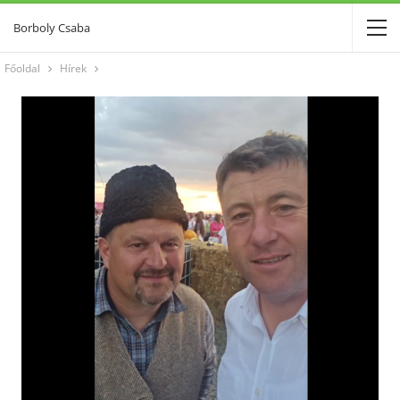
Borboly Csaba
Főoldal
Hírek