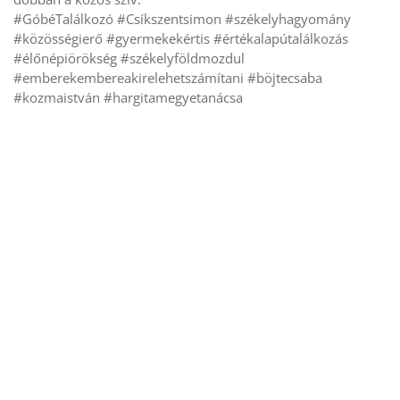
#GóbéTalálkozó #Csíkszentsimon #székelyhagyomány
#közösségierő #gyermekekértis #értékalapútalálkozás
#élőnépiörökség #székelyföldmozdul
#emberekembereakirelehetszámítani #böjtecsaba
#kozmaistván #hargitamegyetanácsa