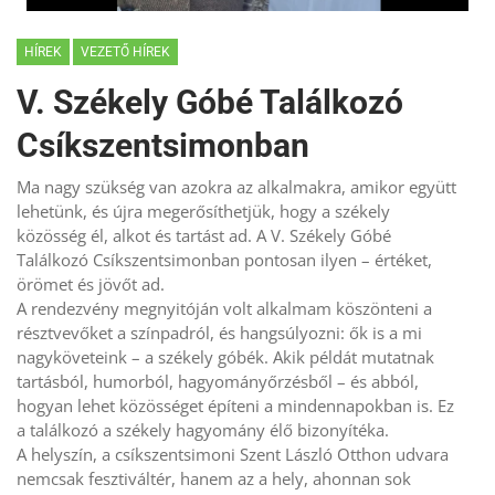
HÍREK
VEZETŐ HÍREK
V. Székely Góbé Találkozó
Csíkszentsimonban
Ma nagy szükség van azokra az alkalmakra, amikor együtt
lehetünk, és újra megerősíthetjük, hogy a székely
közösség él, alkot és tartást ad. A V. Székely Góbé
Találkozó Csíkszentsimonban pontosan ilyen – értéket,
örömet és jövőt ad.
A rendezvény megnyitóján volt alkalmam köszönteni a
résztvevőket a színpadról, és hangsúlyozni: ők is a mi
nagyköveteink – a székely góbék. Akik példát mutatnak
tartásból, humorból, hagyományőrzésből – és abból,
hogyan lehet közösséget építeni a mindennapokban is. Ez
a találkozó a székely hagyomány élő bizonyítéka.
A helyszín, a csíkszentsimoni Szent László Otthon udvara
nemcsak fesztiváltér, hanem az a hely, ahonnan sok