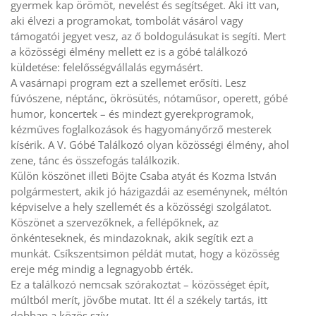
gyermek kap örömöt, nevelést és segítséget. Aki itt van,
aki élvezi a programokat, tombolát vásárol vagy
támogatói jegyet vesz, az ő boldogulásukat is segíti. Mert
a közösségi élmény mellett ez is a góbé találkozó
küldetése: felelősségvállalás egymásért.
A vasárnapi program ezt a szellemet erősíti. Lesz
fúvószene, néptánc, ökrösütés, nótaműsor, operett, góbé
humor, koncertek – és mindezt gyerekprogramok,
kézműves foglalkozások és hagyományőrző mesterek
kísérik. A V. Góbé Találkozó olyan közösségi élmény, ahol
zene, tánc és összefogás találkozik.
Külön köszönet illeti Böjte Csaba atyát és Kozma István
polgármestert, akik jó házigazdái az eseménynek, méltón
képviselve a hely szellemét és a közösségi szolgálatot.
Köszönet a szervezőknek, a fellépőknek, az
önkénteseknek, és mindazoknak, akik segítik ezt a
munkát. Csíkszentsimon példát mutat, hogy a közösség
ereje még mindig a legnagyobb érték.
Ez a találkozó nemcsak szórakoztat – közösséget épít,
múltból merít, jövőbe mutat. Itt él a székely tartás, itt
dobban a közös szív.