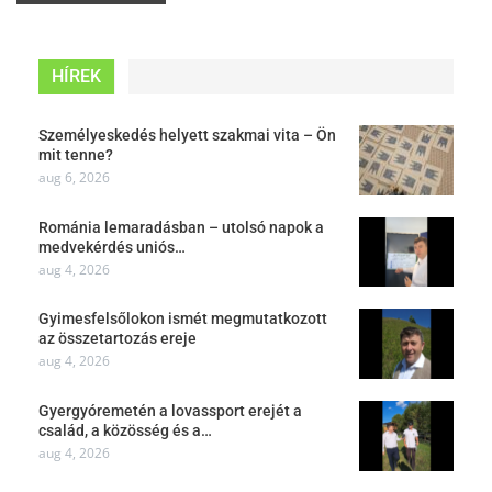
HÍREK
Személyeskedés helyett szakmai vita – Ön
mit tenne?
aug 6, 2026
Románia lemaradásban – utolsó napok a
medvekérdés uniós…
aug 4, 2026
Gyimesfelsőlokon ismét megmutatkozott
az összetartozás ereje
aug 4, 2026
Gyergyóremetén a lovassport erejét a
család, a közösség és a…
aug 4, 2026