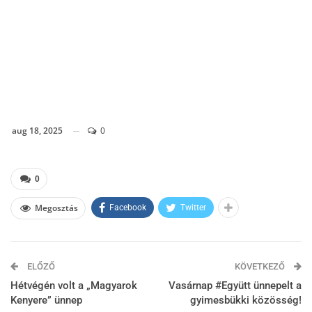
aug 18, 2025
0
0
Megosztás
Facebook
Twitter
ELŐZŐ
KÖVETKEZŐ
Hétvégén volt a „Magyarok
Vasárnap #Együtt ünnepelt a
Kenyere” ünnep
gyimesbükki közösség!