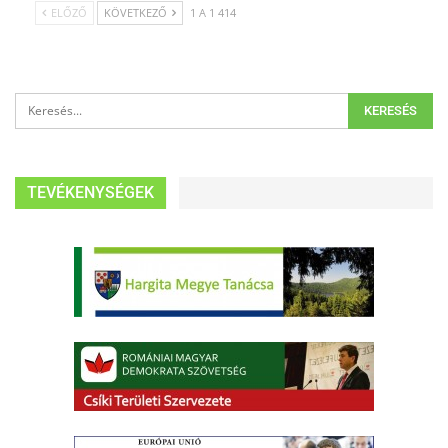
ELŐZŐ
KÖVETKEZŐ
1 A 1 414
TEVÉKENYSÉGEK