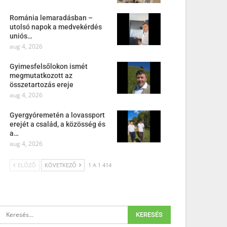
Románia lemaradásban –
utolsó napok a medvekérdés
uniós…
aug 4, 2026
Gyimesfelsőlokon ismét
megmutatkozott az
összetartozás ereje
aug 4, 2026
Gyergyóremetén a lovassport
erejét a család, a közösség és
a…
aug 4, 2026
ELŐZŐ
KÖVETKEZŐ
1 A 1 414