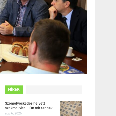
HÍREK
Személyeskedés helyett
szakmai vita – Ön mit tenne?
aug 6, 2026