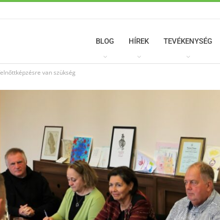
BLOG
HÍREK
TEVÉKENYSÉG
 felnőttképzésre van szükség