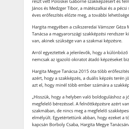
részt vett Pölöskei Gáborné szakképzésért és feln
János és Medzger Tibor, a mátészalkai és a pécsi 
éves erőfeszítés előzte meg, a további lehetősége
Hargita megyében a csíkszeredai Vámszer Géza 
Tanácsa a magyarországi szakképzési rendszer ki
van, akinek szüksége van a szakmai képzésre.
Arról egyeztettek a jelenlevők, hogy a különböz
nemcsak az igazoló okiratot átadó képzéseket biz
Hargita Megye Tanácsa 2015 óta több erőfeszítést
azért, hogy a szakképzés, a duális képzés terén j
azt el, hogy minél több ember számára a szakkép
„Hisszük, hogy a helyben való boldoguláshoz a jó 
megfelelő bérezéssel. A felnőttképzésre azért v
szakmában, de nincs meg a megfelelő szakképesí
elmélyült. Egyetértettünk abban, hogy ezeket a tör
kapcsán Borboly Csaba, Hargita Megye Tanácsán