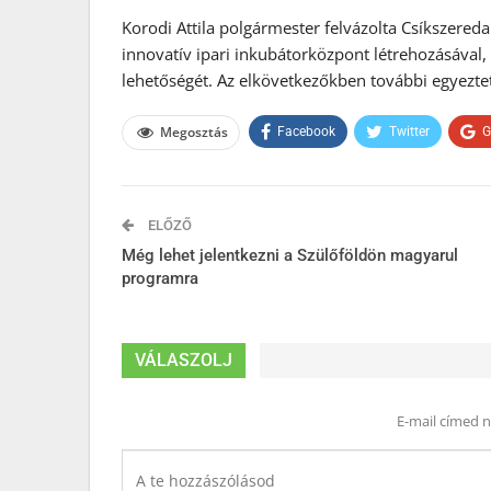
Korodi Attila polgármester felvázolta Csíkszereda 
innovatív ipari inkubátorközpont létrehozásáva
lehetőségét. Az elkövetkezőkben további egyeztet
Megosztás
Facebook
Twitter
G
ELŐZŐ
Még lehet jelentkezni a Szülőföldön magyarul
programra
VÁLASZOLJ
E-mail címed 