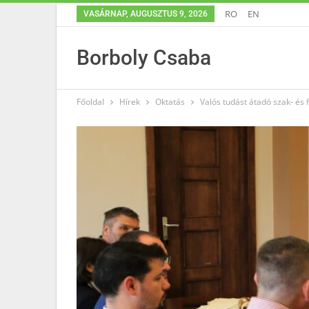
RO
EN
VASÁRNAP, AUGUSZTUS 9, 2026
Borboly Csaba
Főoldal
Hírek
Oktatás
Valós tudást átadó szak- és