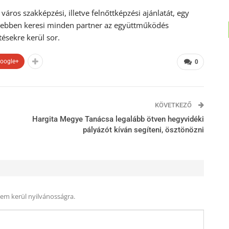
város szakképzési, illetve felnőttképzési ajánlatát, egy
l, ebben keresi minden partner az együttműködés
ésekre kerül sor.
oogle+
0
KÖVETKEZŐ
Hargita Megye Tanácsa legalább ötven hegyvidéki
pályázót kíván segíteni, ösztönözni
nem kerül nyilvánosságra.