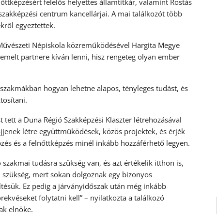
őttképzésért felelős helyettes államtitkár, valamint Rostás
szakképzési centrum kancellárjai. A mai találkozót több
kről egyeztettek.
Művészeti Népiskola közreműködésével Hargita Megye
emelt partnere kíván lenni, hisz rengeteg olyan ember
ő szakmákban hogyan lehetne alapos, tényleges tudást, és
tosítani.
 tett a Duna Régió Szakképzési Klaszter létrehozásával
öjjenek létre együttműködések, közös projektek, és érjék
zés és a felnőttképzés minél inkább hozzáférhető legyen.
szakmai tudásra szükség van, és azt értékelik itthon is,
an szükség, mert sokan dolgoznak egy bizonyos
tésük. Ez pedig a járványidőszak után még inkább
ekvéseket folytatni kell” – nyilatkozta a találkozó
ak elnöke.