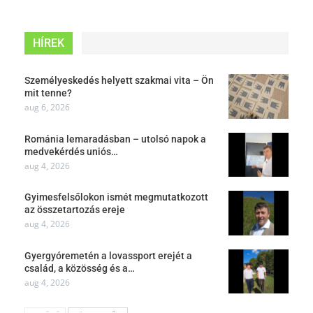
HÍREK
Személyeskedés helyett szakmai vita – Ön
mit tenne?
aug 6, 2026
Románia lemaradásban – utolsó napok a
medvekérdés uniós…
aug 4, 2026
Gyimesfelsőlokon ismét megmutatkozott
az összetartozás ereje
aug 4, 2026
Gyergyóremetén a lovassport erejét a
család, a közösség és a…
aug 4, 2026