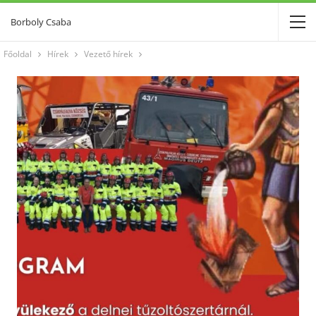
Borboly Csaba
Főoldal
Hírek
Vezető hírek