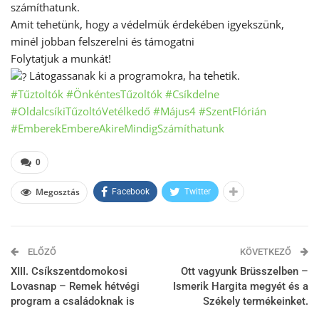
számíthatunk.
Amit tehetünk, hogy a védelmük érdekében igyekszünk,
minél jobban felszerelni és támogatni
Folytatjuk a munkát!
Látogassanak ki a programokra, ha tehetik.
#Tűztoltók
#ÖnkéntesTűzoltók
#Csíkdelne
#OldalcsíkiTűzoltóVetélkedő
#Május4
#SzentFlórián
#EmberekEmbereAkireMindigSzámíthatunk
0
Megosztás
Facebook
Twitter
ELŐZŐ
KÖVETKEZŐ
XIII. Csíkszentdomokosi
Ott vagyunk Brüsszelben –
Lovasnap – Remek hétvégi
Ismerik Hargita megyét és a
program a családoknak is
Székely termékeinket.