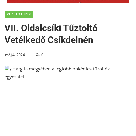
VEZETŐ HÍREK
VII. Oldalcsíki Tűztoltó
Vetélkedő Csíkdelnén
máj 4, 2024
0
Hargita megyében a legtöbb önkéntes tűzoltók
egyesület.