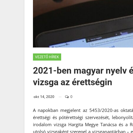
VEZETŐ HÍREK
2021-ben magyar nyelv és
vizsga az érettségin
okt 14, 2020
0
A napokban megjelent az 5453/2020-as oktatás
érettségi és pótérettségi szervezését, lebonyol
irodalom vizsga Hargita Megye Tanácsa és a 
utolsó vizsgaként szerepel a vizsganaptárban – e