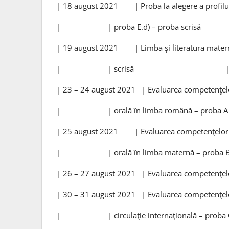
| 18 august 2021 | Proba la alegere a profilulu
| | proba E.d) – proba scr
| 19 august 2021 | Limba şi literatura matern
| | scrisă 
| 23 – 24 august 2021 | Evaluarea competenţelo
| | orală în limba română – p
| 25 august 2021 | Evaluarea competenţelor l
| | orală în limba maternă – p
| 26 – 27 august 2021 | Evaluarea competenţe
| 30 – 31 august 2021 | Evaluarea competenţelor
| | circulaţie internaţională – p