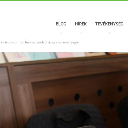
BLOG
HÍREK
TEVÉKENYSÉG
s irodalomból lesz az utolsó vizsga az érettségin