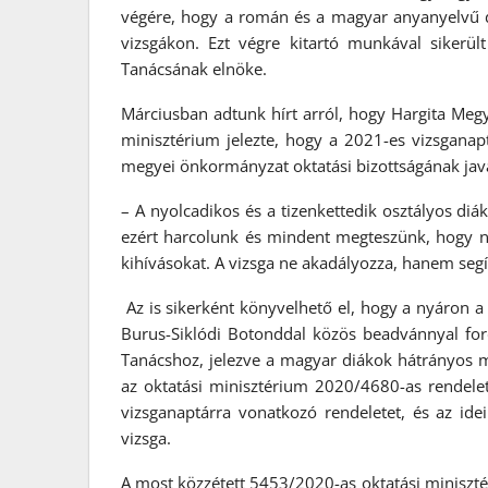
végére, hogy a román és a magyar anyanyelvű di
vizsgákon. Ezt végre kitartó munkával sikerül
Tanácsának elnöke.
Márciusban adtunk hírt arról, hogy
Hargita Megy
minisztérium jelezte, hogy a 2021-es vizsganapt
megyei önkormányzat oktatási bizottságának java
– A nyolcadikos és a tizenkettedik osztályos diá
ezért harcolunk és mindent megteszünk, hogy n
kihívásokat. A vizsga ne akadályozza, hanem segí
Az is sikerként könyvelhető el, hogy a nyáron
Burus-Siklódi Botonddal közös beadvánnyal for
Tanácshoz, jelezve a magyar diákok hátrányos me
az oktatási minisztérium 2020/4680-as rendele
vizsganaptárra vonatkozó rendeletet, és az ide
vizsga.
A most közzétett 5453/2020-as oktatási minisztér