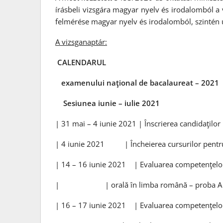
írásbeli vizsgára magyar nyelv és irodalomból a
felmérése magyar nyelv és irodalomból, szintén u
A vizsganaptár:
CALENDARUL
examenului naţional de bacalaureat – 2021
Sesiunea iunie – iulie 2021
| 31 mai – 4 iunie 2021 | Înscrierea candidaţilo
| 4 iunie 2021 | Încheierea cursurilor pentru c
| 14 – 16 iunie 2021 | Evaluarea competenţelor
| | orală în limba română – p
| 16 – 17 iunie 2021 | Evaluarea competenţelor