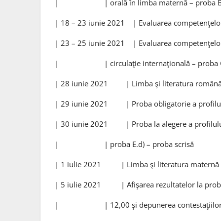
| | orală în limba maternă – p
| 18 – 23 iunie 2021 | Evaluarea competenţel
| 23 – 25 iunie 2021 | Evaluarea competenţelor 
| | circulaţie internaţională – p
| 28 iunie 2021 | Limba şi literatura română 
| 29 iunie 2021 | Proba obligatorie a profilulu
| 30 iunie 2021 | Proba la alegere a profilului 
| | proba E.d) – proba scr
| 1 iulie 2021 | Limba şi literatura maternă 
| 5 iulie 2021 | Afişarea rezultatelor la probe
| | 12,00 şi depunerea contestaţiilor î