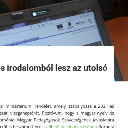
 irodalomból lesz az utolsó
i minisztériumi rendelet, amely szabályozza a 2021-es
ítását, vizsganaptárát. Pozitívum, hogy a magyar nyelv és
Romániai Magyar Pedagógusok Szövetségének javaslatára
rről is beszámolt brüsszeli
élő bejelentkezésében
Borboly