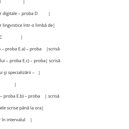
roba B |
or digitale – proba D |
lingvistice într-o limbă de|
roba C |
– proba E.a) – proba |scrisă
i – proba E.c) – proba| scrisă
şi specializării – |
isă |
– proba E.b) – proba | scrisă
le scrise până la ora|
n intervalul |