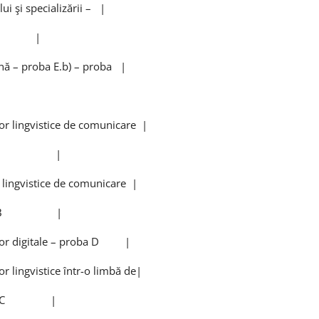
i şi specializării – |
isă |
ă – proba E.b) – proba |
|
r lingvistice de comunicare |
roba A |
ingvistice de comunicare |
roba B |
lor digitale – proba D |
 lingvistice într-o limbă de|
roba C |