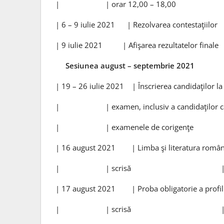
| | orar 12,00 – 18,0
| 6 – 9 iulie 2021 | Rezolvarea conte
| 9 iulie 2021 | Afişarea rezultatelo
Sesiunea august – septembrie 2021
| 19 – 26 iulie 2021 | Înscrierea candidaţilor
| | examen, inclusiv a candidaţilor ca
| | examenele de corige
| 16 august 2021 | Limba şi literatura român
| | scrisă 
| 17 august 2021 | Proba obligatorie a profilu
| | scrisă 