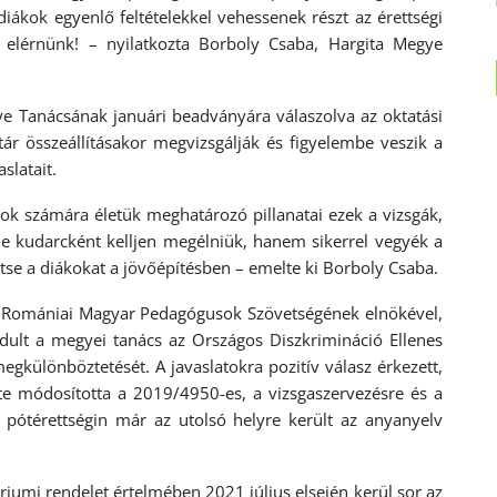
ákok egyenlő feltételekkel vehessenek részt az érettségi
t elérnünk! – nyilatkozta Borboly Csaba, Hargita Megye
e Tanácsának januári beadványára válaszolva az oktatási
ár összeállításakor megvizsgálják és figyelembe veszik a
slatait.
kok számára életük meghatározó pillanatai ezek a vizsgák,
e kudarcként kelljen megélniük, hanem sikerrel vegyék a
tse a diákokat a jövőépítésben – emelte ki Borboly Csaba.
 a Romániai Magyar Pedagógusok Szövetségének elnökével,
dult a megyei tanács az Országos Diszkrimináció Ellenes
gkülönböztetését. A javaslatokra pozitív válasz érkezett,
te módosította a 2019/4950-es, a vizsgaszervezésre és a
i pótérettségin már az utolsó helyre került az anyanyelv
iumi rendelet értelmében 2021 július elsején kerül sor az