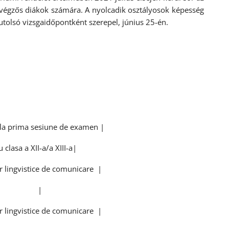
 végzős diákok számára. A nyolcadik osztályosok képesség
tolsó vizsgaidőpontként szerepel, június 25-én.
r la prima sesiune de examen |
lasa a XII-a/a XIII-a|
 lingvistice de comunicare |
roba A |
 lingvistice de comunicare |