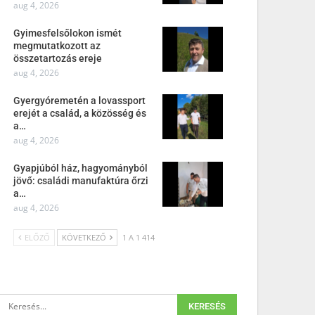
aug 4, 2026
Gyimesfelsőlokon ismét
megmutatkozott az
összetartozás ereje
aug 4, 2026
Gyergyóremetén a lovassport
erejét a család, a közösség és
a…
aug 4, 2026
Gyapjúból ház, hagyományból
jövő: családi manufaktúra őrzi
a…
aug 4, 2026
ELŐZŐ
KÖVETKEZŐ
1 A 1 414