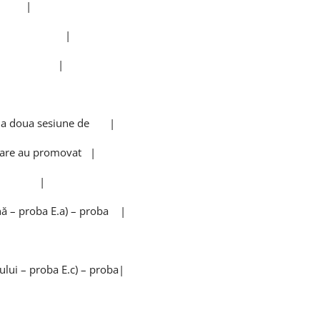
0 |
staţiilor |
r finale |
 la a doua sesiune de |
re au promovat |
nţe |
ă – proba E.a) – proba |
|
lui – proba E.c) – proba|
|