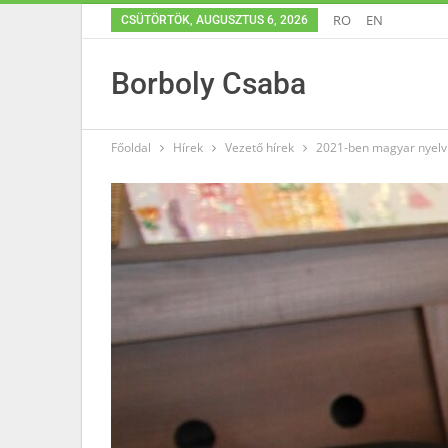
RO
EN
CSÜTÖRTÖK, AUGUSZTUS 6, 2026
Borboly Csaba
Főoldal
Hírek
Vezető hírek
2021-ben magyar nyelv é