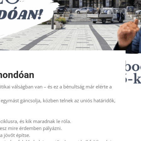
imondóan
ikai válságban van – és ez a bénultság már elérte a
gymást gáncsolja, közben telnek az uniós határidők,
iklusra, és kik maradnak le róla.
lesz mire érdemben pályázni.
 jövőt építse.