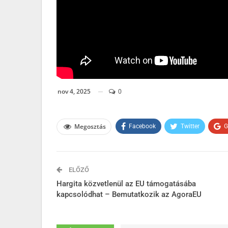
nov 4, 2025
0
Megosztás
Facebook
Twitter
G
ELŐZŐ
Hargita közvetlenül az EU támogatásába
kapcsolódhat – Bemutatkozik az AgoraEU