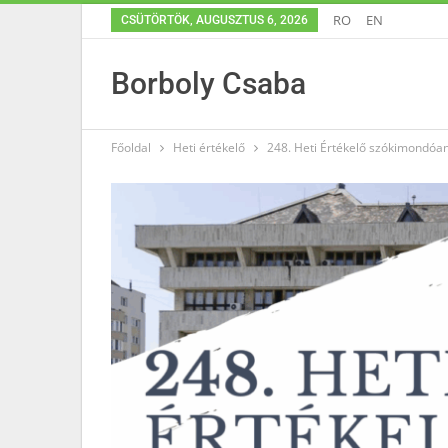
RO
EN
CSÜTÖRTÖK, AUGUSZTUS 6, 2026
Borboly Csaba
Főoldal
Heti értékelő
248. Heti Értékelő szókimondóa