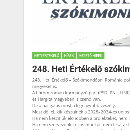
HETI ÉRTÉKELŐ
HÍREK
VEZETŐ HÍREK
248. Heti Értékelő szók
248. Heti Értékelő – Szókimondóan. Románia polit
megyéket is.
A három roman kormányzó part (PSD, PNL, USR) e
és Hargita megyében is csend van.
De a hallgatás most a legnagyobb veszély.
Most dől el, kik készülnek a 2028–2034-es uniós c
Ha nem készítjük elő időben a projekteket, nem 
Ha nem szervezünk közös munkát, nem lesz, aki a