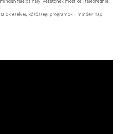
minden felelős helyi vezetőnek most kell felébrednie.
i.
fiatalok esélyei, közösségi programok – minden nap