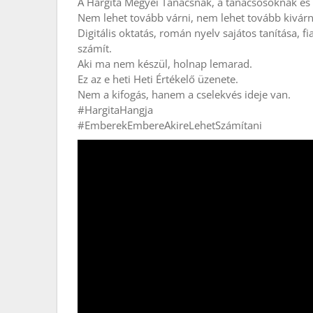
A Hargita Megyei Tanácsnak, a tanácsosoknak és 
Nem lehet tovább várni, nem lehet tovább kivárn
Digitális oktatás, román nyelv sajátos tanítása, 
számít.
Aki ma nem készül, holnap lemarad.
Ez az e heti Heti Értékelő üzenete.
Nem a kifogás, hanem a cselekvés ideje van.
#HargitaHangja
#EmberekEmbereAkireLehetSzámítani