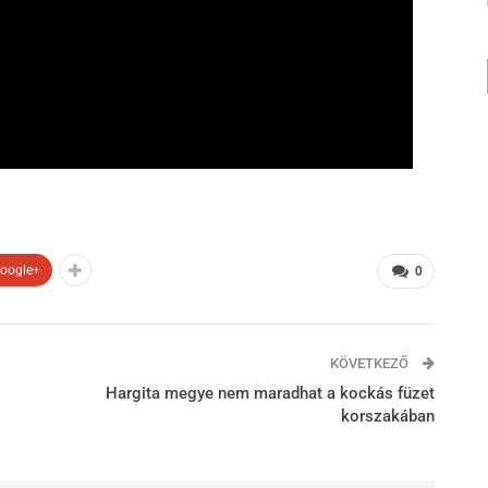
oogle+
0
KÖVETKEZŐ
Hargita megye nem maradhat a kockás füzet
korszakában