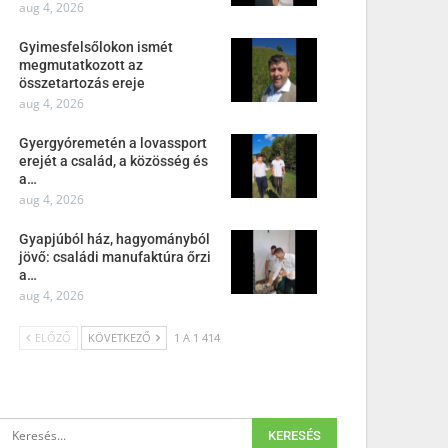
aug 4, 2026
Gyimesfelsőlokon ismét
megmutatkozott az
összetartozás ereje
aug 4, 2026
Gyergyóremetén a lovassport
erejét a család, a közösség és
a…
aug 4, 2026
Gyapjúból ház, hagyományból
jövő: családi manufaktúra őrzi
a…
aug 4, 2026
ELŐZŐ
KÖVETKEZŐ
1 A 1 414