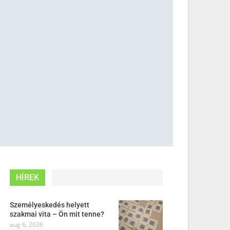
HÍREK
Személyeskedés helyett
szakmai vita – Ön mit tenne?
aug 6, 2026