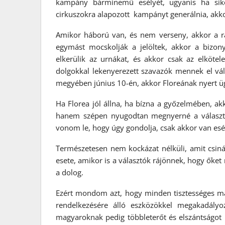
kampány bárminemű esélyét, ugyanis ha sike
cirkuszokra alapozott kampányt generálnia, akko
Amikor háború van, és nem verseny, akkor a rác
egymást mocskolják a jelöltek, akkor a bizony
elkerülik az urnákat, és akkor csak az elkötel
dolgokkal lekenyerezett szavazók mennek el vál
megyében június 10-én, akkor Floreának nyert ügy
Ha Florea jól állna, ha bízna a győzelmében, ak
hanem szépen nyugodtan megnyerné a választás
vonom le, hogy úgy gondolja, csak akkor van esély
Természetesen nem kockázat nélküli, amit csinál
esete, amikor is a választók rájönnek, hogy őket 
a dolog.
Ezért mondom azt, hogy minden tisztességes mar
rendelkezésére álló eszközökkel megakadályo
magyaroknak pedig többleterőt és elszántságot ke