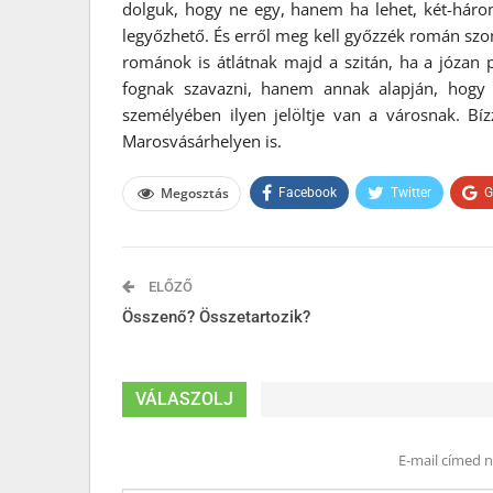
dolguk, hogy ne egy, hanem ha lehet, két-háro
legyőzhető. És erről meg kell győzzék román szo
románok is átlátnak majd a szitán, ha a józan 
fognak szavazni, hanem annak alapján, hogy 
személyében ilyen jelöltje van a városnak. Bí
Marosvásárhelyen is.
Megosztás
Facebook
Twitter
G
ELŐZŐ
Összenő? Összetartozik?
VÁLASZOLJ
E-mail címed 