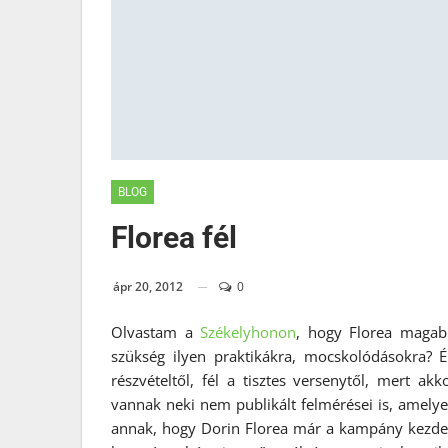
BLOG
Florea fél
ápr 20, 2012
0
Olvastam a
Székelyhonon
, hogy Florea magabi
szükség ilyen praktikákra, mocskolódásokra? 
részvételtől, fél a tisztes versenytől, mert ak
vannak neki nem publikált felmérései is, amelyek
annak, hogy Dorin Florea már a kampány kezdete 