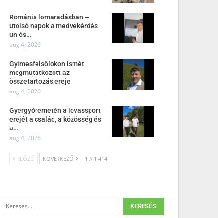
Románia lemaradásban –
utolsó napok a medvekérdés
uniós…
aug 4, 2026
Gyimesfelsőlokon ismét
megmutatkozott az
összetartozás ereje
aug 4, 2026
Gyergyóremetén a lovassport
erejét a család, a közösség és
a…
aug 4, 2026
ELŐZŐ
KÖVETKEZŐ
1 A 1 414