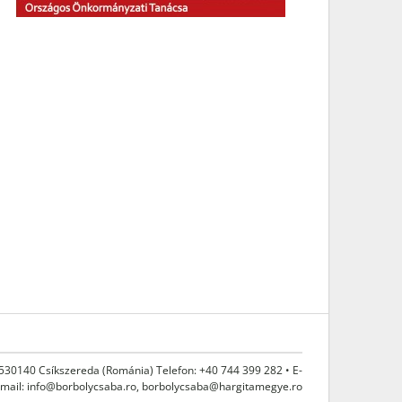
 530140 Csíkszereda (Románia) Telefon: +40 744 399 282 • E-
mail:
info@borbolycsaba.ro
,
borbolycsaba@hargitamegye.ro