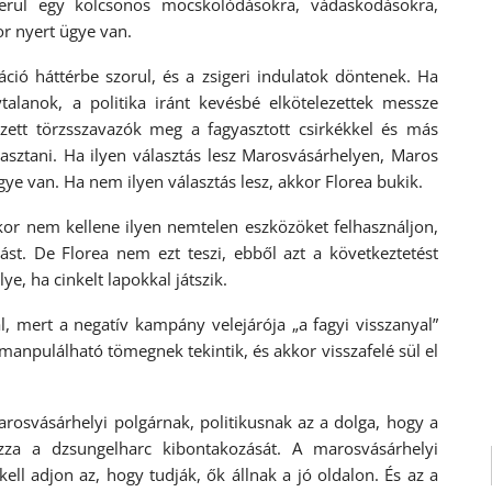
rül egy kölcsönös mocskolódásokra, vádaskodásokra,
r nyert ügye van.
ió háttérbe szorul, és a zsigeri indulatok döntenek. Ha
talanok, a politika iránt kevésbé elkötelezettek messze
ezett törzsszavazók meg a fagyasztott csirkékkel és más
asztani. Ha ilyen választás lesz Marosvásárhelyen, Maros
e van. Ha nem ilyen választás lesz, akkor Florea bukik.
kor nem kellene ilyen nemtelen eszközöket felhasználjon,
t. De Florea nem ezt teszi, ebből azt a következtetést
e, ha cinkelt lapokkal játszik.
, mert a negatív kampány velejárója „a fagyi visszanyal”
manpulálható tömegnek tekintik, és akkor visszafelé sül el
osvásárhelyi polgárnak, politikusnak az a dolga, hogy a
zza a dzsungelharc kibontakozását. A marosvásárhelyi
ll adjon az, hogy tudják, ők állnak a jó oldalon. És az a