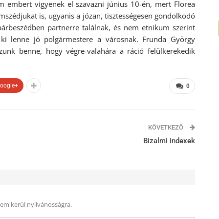
m embert vigyenek el szavazni június 10-én, mert Florea
mszédjukat is, ugyanis a józan, tisztességesen gondolkodó
párbeszédben partnerre találnak, és nem etnikum szerint
ki lenne jó polgármestere a városnak. Frunda György
zzunk benne, hogy végre-valahára a ráció felülkerekedik
oogle+
0
KÖVETKEZŐ
Bizalmi indexek
nem kerül nyilvánosságra.