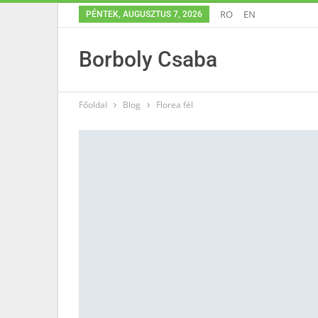
RO
EN
PÉNTEK, AUGUSZTUS 7, 2026
Borboly Csaba
Főoldal
Blog
Florea fél