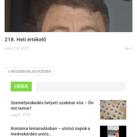
218. Heti értékelő
márc 19, 2025
0
RÉGEBBI BEJEGYZÉSEK
HÍREK
Személyeskedés helyett szakmai vita – Ön
mit tenne?
aug 6, 2026
Románia lemaradásban – utolsó napok a
medvekérdés uniós…