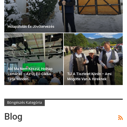
Hólapátolás És Jövőtervezés
Aki Ma Nem Készül, Holnap
Lemarad – Az Új EU-Ciklus
Túl A Tisztelet Körén – Ami
Tétje Minden…
Mögötte Van A Híreknek
Böngészés Kategória
Blog