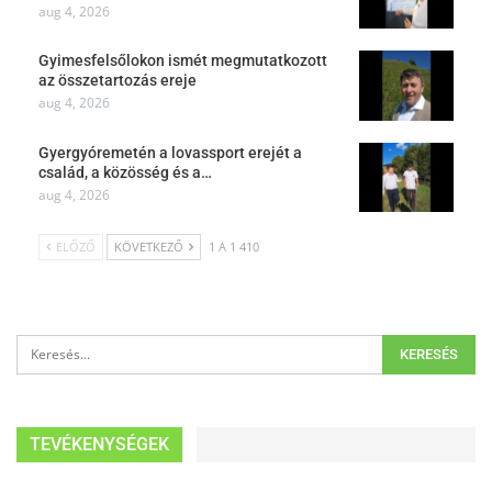
aug 4, 2026
Gyimesfelsőlokon ismét megmutatkozott
az összetartozás ereje
aug 4, 2026
Gyergyóremetén a lovassport erejét a
család, a közösség és a…
aug 4, 2026
ELŐZŐ
KÖVETKEZŐ
1 A 1 410
TEVÉKENYSÉGEK