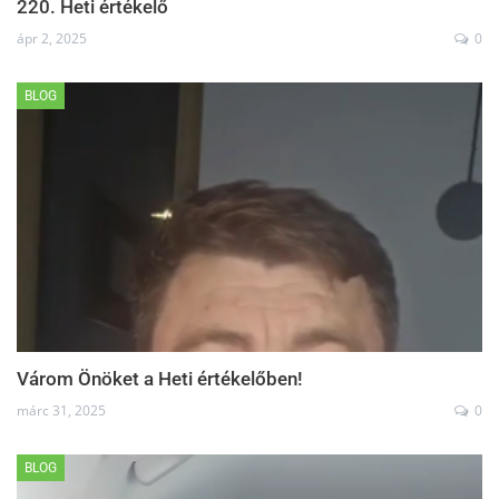
220. Heti értékelő
ápr 2, 2025
0
BLOG
Várom Önöket a Heti értékelőben!
márc 31, 2025
0
BLOG