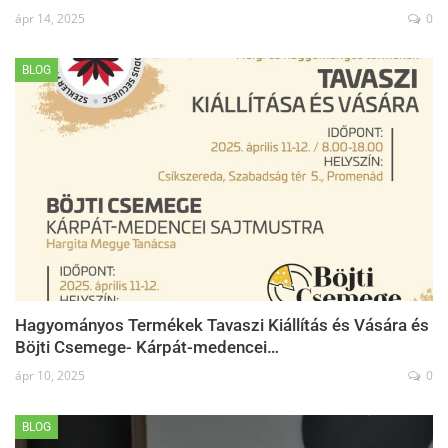
ápr 14, 2025
0
BLOG
Hagyományos Termékek Tavaszi Kiállítás és Vására és
Böjti Csemege- Kárpát-medencei…
ápr 10, 2025
0
BLOG