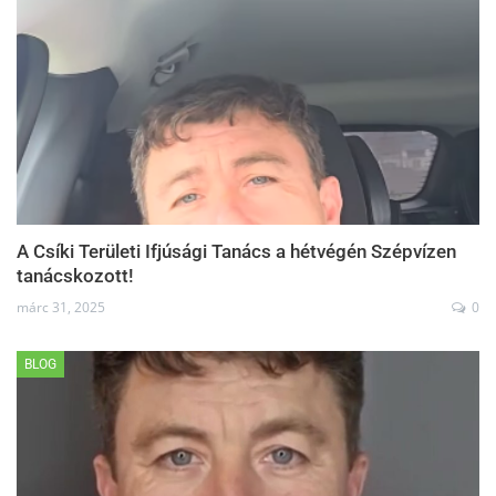
A Csíki Területi Ifjúsági Tanács a hétvégén Szépvízen
tanácskozott!
márc 31, 2025
0
BLOG