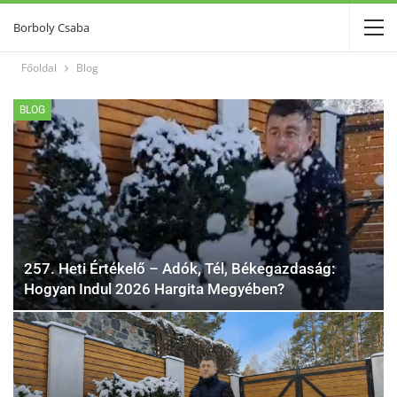
Borboly Csaba
Főoldal
Blog
BLOG
257. Heti Értékelő – Adók, Tél, Békegazdaság:
Hogyan Indul 2026 Hargita Megyében?