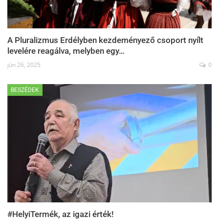
A Pluralizmus Erdélyben kezdeményező csoport nyílt
levelére reagálva, melyben egy…
jún 26, 2025
0
BESZÉDEK
#HelyiTermék, az igazi érték!