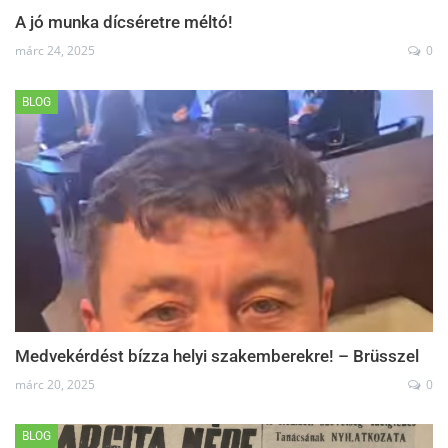
A jó munka dícséretre méltó!
márc 24, 2025
0
BLOG
Medvekérdést bízza helyi szakemberekre! – Brüsszel
márc 20, 2025
0
BLOG