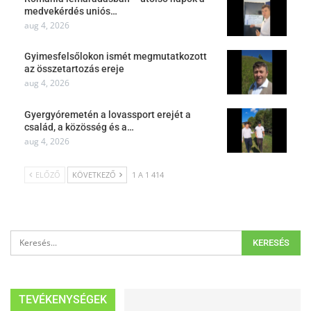
medvekérdés uniós…
aug 4, 2026
Gyimesfelsőlokon ismét megmutatkozott
az összetartozás ereje
aug 4, 2026
Gyergyóremetén a lovassport erejét a
család, a közösség és a…
aug 4, 2026
ELŐZŐ
KÖVETKEZŐ
1 A 1 414
TEVÉKENYSÉGEK