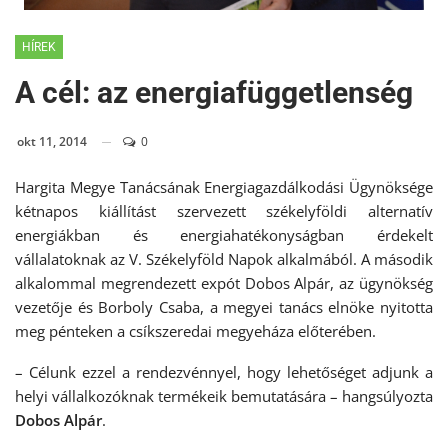
HÍREK
A cél: az energiafüggetlenség
okt 11, 2014
0
Hargita Megye Tanácsának Energiagazdálkodási Ügynöksége
kétnapos kiállítást szervezett székelyföldi alternatív
energiákban és energiahatékonyságban érdekelt
vállalatoknak az V. Székelyföld Napok alkalmából. A második
alkalommal megrendezett expót Dobos Alpár, az ügynökség
vezetője és Borboly Csaba, a megyei tanács elnöke nyitotta
meg pénteken a csíkszeredai megyeháza előterében.
– Célunk ezzel a rendezvénnyel, hogy lehetőséget adjunk a
helyi vállalkozóknak termékeik bemutatására – hangsúlyozta
Dobos Alpár
.