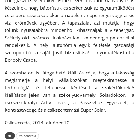
energiaszükségletünket. Éppen ezért további kiadványok is
készülnek, hogy bátorítsuk és serkentsük az együttműködést
és a beruházásokat, akár a napelem, napenergia vagy a kis
vízi erőművek ügyében. A tapasztalat azt mutatja, hogy
tőlünk nyugatabbra mindenhol kihasználják a vízenergiát.
Székelyföld számos kiaknázatlan zöldenergia-potenciállal
rendelkezik. A helyi autonómia egyik feltétele gazdasági
szempontból a saját jövő biztosítása! – nyomatékosította
Borboly Csaba.
A szombaton is látogatható kiállítás célja, hogy a lakosság
megismerje a helyi vállalkozókat, megtekinthesse a
technológiát és feltehesse kérdéseit a szakértőknek.A
kiállításon jelen van a székelyudvarhelyi Solardoktor, a
csíkszentkirályi Activ Invest, a Passzívház Egyesület, a
Kontrastwedge és a csíkszentamási Super Solar.
Csíkszereda, 2014. október 10.
zöldenergia