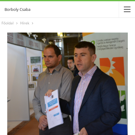
Borboly Csaba
Főoldal
Hírek