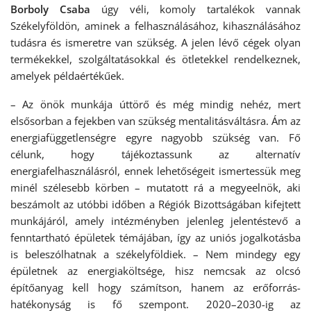
Borboly Csaba
úgy véli, komoly tartalékok vannak
Székelyföldön, aminek a felhasználásához, kihasználásához
tudásra és ismeretre van szükség. A jelen lévő cégek olyan
termékekkel, szolgáltatásokkal és ötletekkel rendelkeznek,
amelyek példaértékűek.
– Az önök munkája úttörő és még mindig nehéz, mert
elsősorban a fejekben van szükség mentalitásváltásra. Ám az
energiafüggetlenségre egyre nagyobb szükség van. Fő
célunk, hogy tájékoztassunk az alternatív
energiafelhasználásról, ennek lehetőségeit ismertessük meg
minél szélesebb körben – mutatott rá a megyeelnök, aki
beszámolt az utóbbi időben a Régiók Bizottságában kifejtett
munkájáról, amely intézményben jelenleg jelentéstevő a
fenntartható épületek témájában, így az uniós jogalkotásba
is beleszólhatnak a székelyföldiek. – Nem mindegy egy
épületnek az energiaköltsége, hisz nemcsak az olcsó
építőanyag kell hogy számítson, hanem az erőforrás-
hatékonyság is fő szempont. 2020–2030-ig az