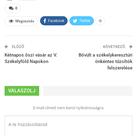
0
Megosztás
Facebook
Twitter
ELŐZŐ
KÖVETKEZŐ
Kétnapos őszi vásár az V.
Bővült a székelykeresztúri
Székelyföld Napokon
önkéntes tűzoltók
felszerelése
VÁLASZOLJ
E-mail címed nem kerül nyilvánosságra.