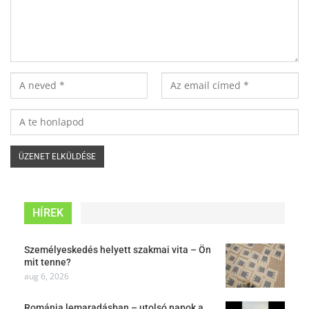
HÍREK
Személyeskedés helyett szakmai vita – Ön
mit tenne?
aug 6, 2026
Románia lemaradásban – utolsó napok a