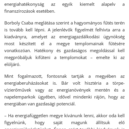
energiahatékonyság az egyik kiemelt alapelv a
finanszírozások esetében.
Borboly Csaba meglátása szerint a hagyományos fűtés terén
is tovább kell lépni. A jelenlévők figyelmét felhívta arra a
kiadványra, amelyet az energiagazdálkodási ügynökség
most készített el a megye templomainak fűtésére
vonatkozóan. Hatékony és gazdaságos megoldással kell
megpróbáljuk kifűteni a templomokat – emelte ki az
elöljáró.
Mint fogalmazott, fontosnak tartják a megyében az
energiaberuházásokat is. Bár volt hisztéria a törpe-
vízierőművek vagy az energianövények mentén és a
napelemparkok ügyében, idővel mindenki rájön, hogy az
energiában van gazdasági potenciál.
– Ha energiafüggetlen megye kívánunk lenni, akkor oda kell
figyelnünk, hogy saját magunk állítsuk elő