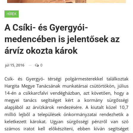
HÍREK
A Csíki- és Gyergyói-
medencében is jelentősek az
árvíz okozta károk
júl 15, 2016
0
Csík- és Gyergyó- térségi polgármesterekkel találkoztak
Hargita Megye Tanácsának munkatársai csütörtökön, július
14-én a csíkkarcfalvi vendégházban, azt követően, hogy a
megyei tanács segítséget kért a kormány sürgősségi
alapjából az árvízkárok rendezésére. A kiutalt közel 10,7
millió lejből a települések önkormányzatai rendezhetik a
keletkezett károkat. Ugyan sürgősségi pénzről van szó
számos iratot kell előkészíteni, ebben kíván segítséget