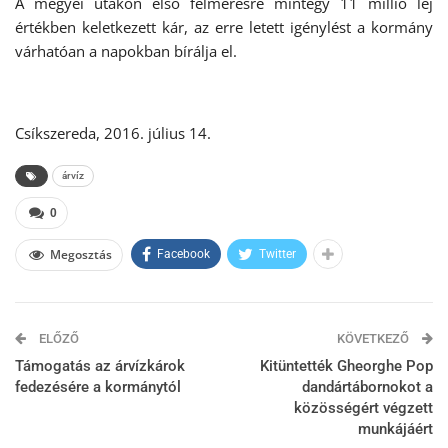
A megyei utakon első felmérésre mintegy 11 millió lej
értékben keletkezett kár, az erre letett igénylést a kormány
várhatóan a napokban bírálja el.
Csíkszereda, 2016. július 14.
árvíz
0
Megosztás
Facebook
Twitter
ELŐZŐ
KÖVETKEZŐ
Támogatás az árvízkárok
Kitüntették Gheorghe Pop
fedezésére a kormánytól
dandártábornokot a
közösségért végzett
munkájáért