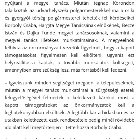
nyújtani a megyei tanács. Miután tegnap Korondon
találkoztak az udvarhelyszéki polgármesterekkel ma a csíki
és gyergyói térség polgármesterei tehették fel kérdéseiket
Borboly Csaba, Hargita Megye Tanácsának elnökének, Becze
István és Dajka Tünde megyei tanácsosoknak, valamint a
megyei tanács illetékes munkatársainak. A megyeelnök
felhívta az önkormányzati vezetők figyelmét, hogy a kapott
támogatásokat figyelmesen kell elkölteni, ugyanis ezt
helyreállításra kapták, a további munkálatok költségeit,
amennyiben erre szükség lesz, más forrásból kell fedezni.
– Igyekszünk minden segítséget megadni a településeknek,
miután a megyei tanács munkatársai a sürgősségi esetek
felügyelőségével felmérték a keletkezett károkat most a
kapott támogatásokat az önkormányzatok kell a
leghatékonyabban elköltsék. A legtöbb kár a hidakban és az
utakban keletkezett, ezek rendbetétele pedig minél rövidebb
idő alatt kell megtörténjen – tette hozzá Borboly Csaba.