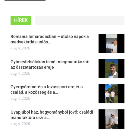
HÍREK
Románia lemaradásban – utolsó napok a
medvekérdés uniós…
aug 4, 2026
Gyimesfelsőlokon ismét megmutatkozott
az összetartozás ereje
aug 4, 2026
Gyergyóremetén a lovassport erejét a
család, a közösség és a…
aug 4, 2026
Gyapjúból ház, hagyományból jövő: családi
manufaktúra őrzi a…
aug 4, 2026