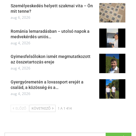
Személyeskedés helyett szakmai vita – Ön
mit tenne?
aug 6, 2026
Románia lemaradásban – utolsó napok a
medvekérdés uniós…
aug 4, 2026
Gyimesfelsőlokon ismét megmutatkozott
az összetartozás ereje
aug 4, 2026
Gyergyóremetén a lovassport erejét a
család, a közösség és a…
aug 4, 2026
ELŐZŐ
KÖVETKEZŐ
1 A 1 414