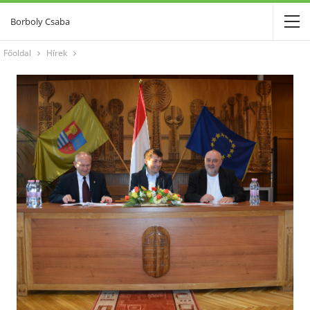
Borboly Csaba
Főoldal
Hírek