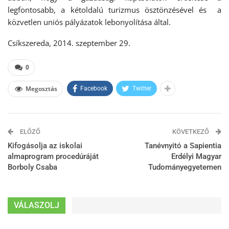
legfontosabb, a kétoldalú turizmus ösztönzésével és a
közvetlen uniós pályázatok lebonyolítása által.
Csíkszereda, 2014. szeptember 29.
0
Megosztás
Facebook
Twitter
ELŐZŐ
KÖVETKEZŐ
Kifogásolja az iskolai
Tanévnyitó a Sapientia
almaprogram procedúráját
Erdélyi Magyar
Borboly Csaba
Tudományegyetemen
VÁLASZOLJ