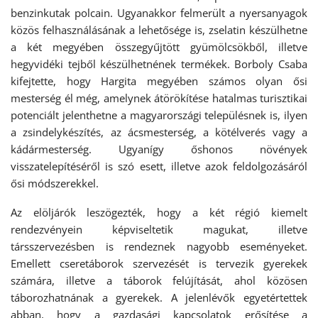
benzinkutak polcain. Ugyanakkor felmerült a nyersanyagok
közös felhasználásának a lehetősége is, zselatin készülhetne
a két megyében összegyűjtött gyümölcsökből, illetve
hegyvidéki tejből készülhetnének termékek. Borboly Csaba
kifejtette, hogy Hargita megyében számos olyan ősi
mesterség él még, amelynek átörökítése hatalmas turisztikai
potenciált jelenthetne a magyarországi településnek is, ilyen
a zsindelykészítés, az ácsmesterség, a kötélverés vagy a
kádármesterség. Ugyanígy őshonos növények
visszatelepítéséről is szó esett, illetve azok feldolgozásáról
ősi módszerekkel.
Az elöljárók leszögezték, hogy a két régió kiemelt
rendezvényein képviseltetik magukat, illetve
társszervezésben is rendeznek nagyobb eseményeket.
Emellett cseretáborok szervezését is tervezik gyerekek
számára, illetve a táborok felújítását, ahol közösen
táborozhatnának a gyerekek. A jelenlévők egyetértettek
abban, hogy a gazdasági kapcsolatok erősítése a