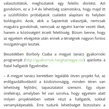
választottátok, meghoztatok egy felelős döntést. Azt
gondolom, ez a 3-4 év lehetőség számotokra, hogy majd itt
a szülőföldön próbáljatok családot alapítani és helyben
boldogulni. Azok, akik a Sapientiát választják, nemcsak
magukra gondolnak, nemcsak az egyéni karrier vezeti őket,
hanem a közösségért érzett felelősség. Bízom benne, hogy
az egyetem elvégzése után ennek a térségnek nagyon fontos
mozgatórugói lesztek.
Beszédében Borboly Csaba a megyei tanács gyakornoki
programját (
http://gyakornok.hargitamegye.ro/
) ajánlotta a
fiatal hallgatók figyelmébe.
– A megyei tanács keretében legalább ötven projekt fut, az
erdőgazdálkodástól a közbiztonságig, minden téren van
lehetőség fejlődni, tapasztalatot szerezni. Egy olyan
önéletrajz, amelyben fel van sorolva, hogy egyetem alatt
milyen projektekben vettek részt a hallgatók, sokkal
versenyképesebb. Erre tudunk lehetőséget biztosítani a