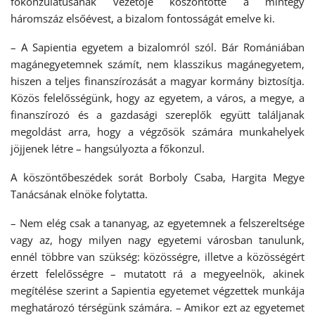
főkonzulátusának vezetője köszöntötte a mintegy
háromszáz elsőévest, a bizalom fontosságát emelve ki.
– A Sapientia egyetem a bizalomról szól. Bár Romániában
magánegyetemnek számít, nem klasszikus magánegyetem,
hiszen a teljes finanszírozását a magyar kormány biztosítja.
Közös felelősségünk, hogy az egyetem, a város, a megye, a
finanszírozó és a gazdasági szereplők együtt találjanak
megoldást arra, hogy a végzősök számára munkahelyek
jöjjenek létre – hangsúlyozta a főkonzul.
A köszöntőbeszédek sorát Borboly Csaba, Hargita Megye
Tanácsának elnöke folytatta.
– Nem elég csak a tananyag, az egyetemnek a felszereltsége
vagy az, hogy milyen nagy egyetemi városban tanulunk,
ennél többre van szükség: közösségre, illetve a közösségért
érzett felelősségre – mutatott rá a megyeelnök, akinek
megítélése szerint a Sapientia egyetemet végzettek munkája
meghatározó térségünk számára. – Amikor ezt az egyetemet