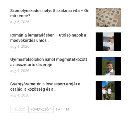
Személyeskedés helyett szakmai vita – Ön
mit tenne?
aug 6, 2026
Románia lemaradásban – utolsó napok a
medvekérdés uniós…
aug 4, 2026
Gyimesfelsőlokon ismét megmutatkozott
az összetartozás ereje
aug 4, 2026
Gyergyóremetén a lovassport erejét a
család, a közösség és a…
aug 4, 2026
ELŐZŐ
KÖVETKEZŐ
1 A 1 414