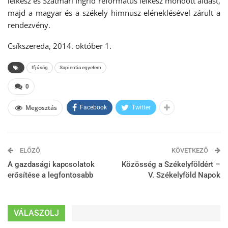
lelkész és Szatmári Ingrid református lelkész mondott áldást,
majd a magyar és a székely himnusz eléneklésével zárult a
rendezvény.
Csíkszereda, 2014. október 1.
Ifjúság
Sapientia egyetem
0
Megosztás
Facebook
Twitter
ELŐZŐ
KÖVETKEZŐ
A gazdasági kapcsolatok
Közösség a Székelyföldért –
erősítése a legfontosabb
V. Székelyföld Napok
VÁLASZOLJ