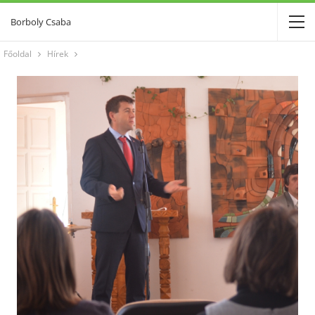
Borboly Csaba
Főoldal
Hírek