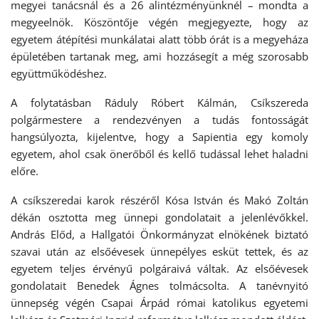
megyei tanácsnál és a 26 alintézményünknél – mondta a
megyeelnök. Köszöntője végén megjegyezte, hogy az
egyetem átépítési munkálatai alatt több órát is a megyeháza
épületében tartanak meg, ami hozzásegít a még szorosabb
együttműködéshez.
A folytatásban Ráduly Róbert Kálmán, Csíkszereda
polgármestere a rendezvényen a tudás fontosságát
hangsúlyozta, kijelentve, hogy a Sapientia egy komoly
egyetem, ahol csak önerőből és kellő tudással lehet haladni
előre.
A csíkszeredai karok részéről Kósa István és Makó Zoltán
dékán osztotta meg ünnepi gondolatait a jelenlévőkkel.
András Előd, a Hallgatói Önkormányzat elnökének biztató
szavai után az elsőévesek ünnepélyes esküt tettek, és az
egyetem teljes érvényű polgáraivá váltak. Az elsőévesek
gondolatait Benedek Ágnes tolmácsolta. A tanévnyitó
ünnepség végén Csapai Árpád római katolikus egyetemi