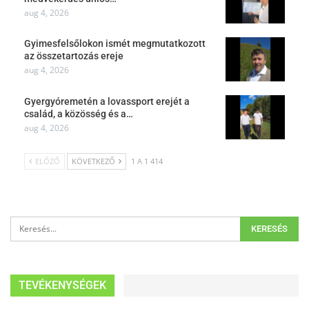
aug 4, 2026
Gyimesfelsőlokon ismét megmutatkozott
az összetartozás ereje
aug 4, 2026
Gyergyóremetén a lovassport erejét a
család, a közösség és a…
aug 4, 2026
ELŐZŐ
KÖVETKEZŐ
1 A 1 414
TEVÉKENYSÉGEK