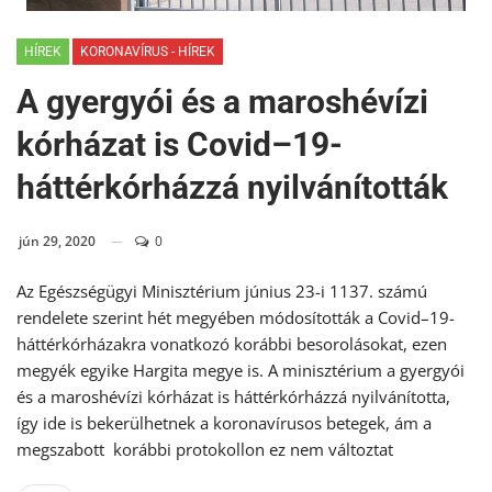
HÍREK
KORONAVÍRUS - HÍREK
A gyergyói és a maroshévízi
kórházat is Covid–19-
háttérkórházzá nyilvánították
jún 29, 2020
0
Az Egészségügyi Minisztérium június 23-i 1137. számú
rendelete szerint hét megyében módosították a Covid–19-
háttérkórházakra vonatkozó korábbi besorolásokat, ezen
megyék egyike Hargita megye is. A minisztérium a gyergyói
és a maroshévízi kórházat is háttérkórházzá nyilvánította,
így ide is bekerülhetnek a koronavírusos betegek, ám a
megszabott korábbi protokollon ez nem változtat