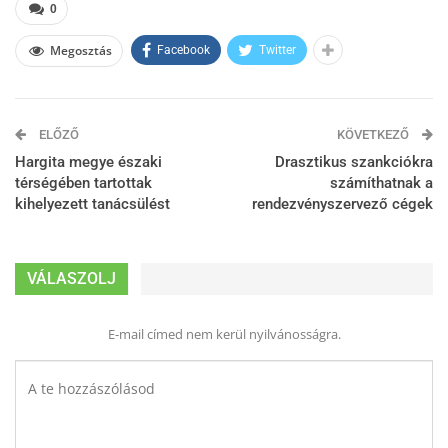
0
Megosztás
Facebook
Twitter
ELŐZŐ
KÖVETKEZŐ
Hargita megye északi
Drasztikus szankciókra
térségében tartottak
számíthatnak a
kihelyezett tanácsülést
rendezvényszervező cégek
VÁLASZOLJ
E-mail címed nem kerül nyilvánosságra.