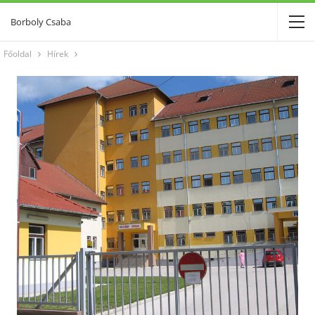
Borboly Csaba
Főoldal
Hírek