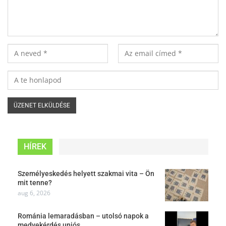
HÍREK
Személyeskedés helyett szakmai vita – Ön
mit tenne?
aug 6, 2026
Románia lemaradásban – utolsó napok a
medvekérdés uniós…