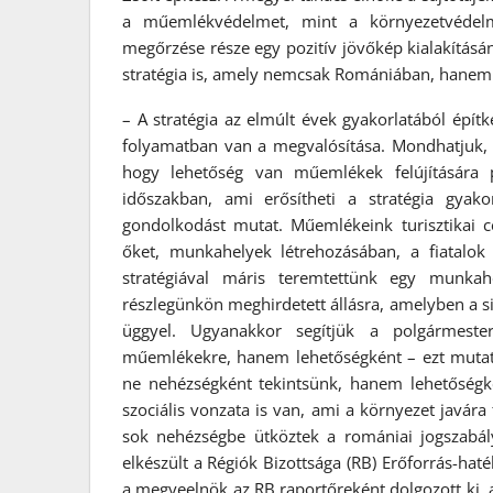
a műemlékvédelmet, mint a környezetvédelme
megőrzése része egy pozitív jövőkép kialakítás
stratégia is, amely nemcsak Romániában, hanem
– A stratégia az elmúlt évek gyakorlatából építk
folyamatban van a megvalósítása. Mondhatjuk, ho
hogy lehetőség van műemlékek felújítására p
időszakban, ami erősítheti a stratégia gyako
gondolkodást mutat. Műemlékeink turisztikai cé
őket, munkahelyek létrehozásában, a fiatalo
stratégiával máris teremtettünk egy munkah
részlegünkön meghirdetett állásra, amelyben a s
üggyel. Ugyanakkor segítjük a polgármeste
műemlékekre, hanem lehetőségként – ezt mutat
ne nehézségként tekintsünk, hanem lehetőségkén
szociális vonzata is van, ami a környezet javára 
sok nehézségbe ütköztek a romániai jogszabá
elkészült a Régiók Bizottsága (RB) Erőforrás-hat
a megyeelnök az RB raportőreként dolgozott ki, 