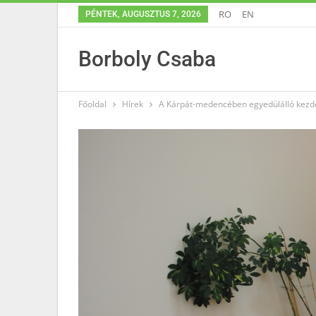
RO
EN
PÉNTEK, AUGUSZTUS 7, 2026
Borboly Csaba
Főoldal
Hírek
A Kárpát-medencében egyedülálló kezd