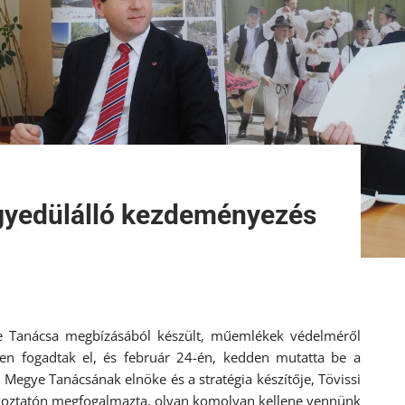
yedülálló kezdeményezés
 Tanácsa megbízásából készült, műemlékek védelméről
ésen fogadtak el, és február 24-én, kedden mutatta be a
Megye Tanácsának elnöke és a stratégia készítője, Tövissi
jékoztatón megfogalmazta, olyan komolyan kellene vennünk