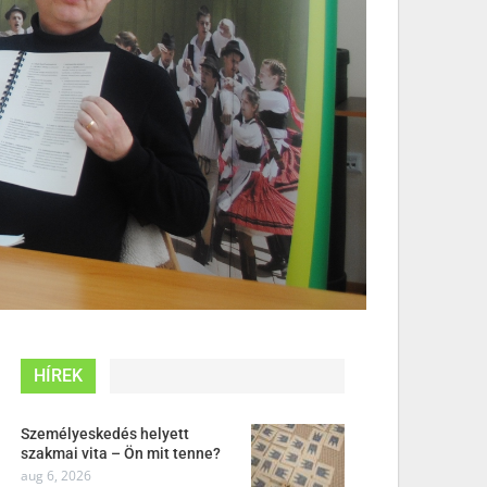
HÍREK
Személyeskedés helyett
szakmai vita – Ön mit tenne?
aug 6, 2026