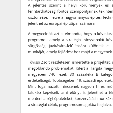
A jelentés szerint a helyi körülmények és 
fenntarthatóság fontos szempontjainak tekinte
ösztönzése, illetve a hagyományos építési techn
jelenthet az európai építőipar számára.
A megyeelnök azt is elmondta, hogy a követke
programot, amely a stratégia irányvonalát köv
sürgősségi javítására-felújítására különítik 
munkáját, amely fejlődést hoz majd a megyének.
Tövissi Zsolt részletesen ismertette a projektet,
megoldandó problémákat. Kitért a Hargita megy
megyében 740, ezek 80 százaléka B kategór
érdekeltségű. Többségében 19. századi épületek, k
Mint fogalmazott, nincsenek nagyon híres mű
falukép képviseli, ami előnyt is jelenthet a 
menteni a régi épületeket, konzerválási munkák 
a stratégiai célok, programcsomagokba foglalva.