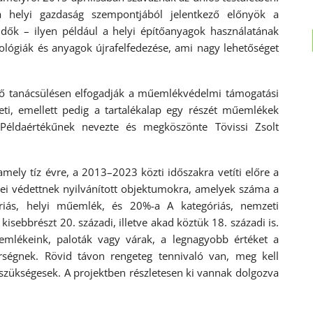
a helyi gazdaság szempontjából jelentkező előnyök a
ndők – ilyen például a helyi építőanyagok használatának
ológiák és anyagok újrafelfedezése, ami nagy lehetőséget
ző tanácsülésen elfogadják a műemlékvédelmi támogatási
eti, emellett pedig a tartalékalap egy részét műemlékek
el. Példaértékűnek nevezte és megköszönte Tövissi Zsolt
 amely tíz évre, a 2013–2023 közti időszakra vetíti előre a
ei védettnek nyilvánított objektumokra, amelyek száma a
iás, helyi műemlék, és 20%-a A kategóriás, nemzeti
isebbrészt 20. századi, illetve akad köztük 18. századi is.
emlékeink, paloták vagy várak, a legnagyobb értéket a
térségnek. Rövid távon rengeteg tennivaló van, meg kell
szükségesek. A projektben részletesen ki vannak dolgozva