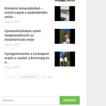
Románia lemaradásban –
utolsó napok a medvekérdés
uniós…
aug 4, 2026
Gyimesfelsőlokon ismét
megmutatkozott az
összetartozás ereje
aug 4, 2026
Gyergyóremetén a lovassport
erejét a család, a közösség és
a…
aug 4, 2026
ELŐZŐ
KÖVETKEZŐ
1 A 1 414