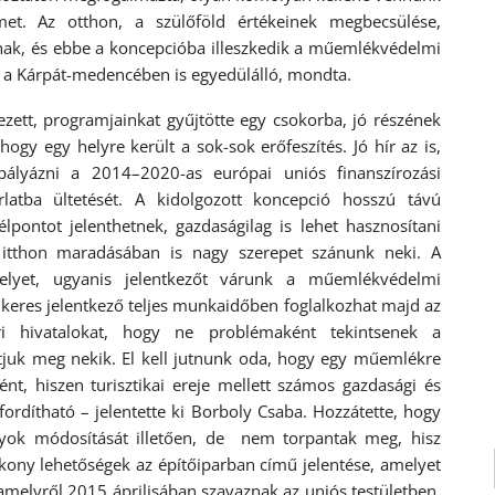
t. Az otthon, a szülőföld értékeinek megbecsülése,
ának, és ebbe a koncepcióba illeszkedik a műemlékvédelmi
 a Kárpát-medencében is egyedülálló, mondta.
ezett, programjainkat gyűjtötte egy csokorba, jó részének
gy egy helyre került a sok-sok erőfeszítés. Jó hír az is,
ályázni a 2014–2020-as európai uniós finanszírozási
rlatba ültetését. A kidolgozott koncepció hosszú távú
lpontot jelenthetnek, gazdaságilag is lehet hasznosítani
k itthon maradásában is nagy szerepet szánunk neki. A
elyet, ugyanis jelentkezőt várunk a műemlékvédelmi
ikeres jelentkező teljes munkaidőben foglalkozhat majd az
ri hivatalokat, hogy ne problémaként tekintsenek a
juk meg nekik. El kell jutnunk oda, hogy egy műemlékre
t, hiszen turisztikai ereje mellett számos gazdasági és
fordítható – jelentette ki Borboly Csaba. Hozzátette, hogy
lyok módosítását illetően, de nem torpantak meg, hisz
ékony lehetőségek az építőiparban című jelentése, amelyet
amelyről 2015 áprilisában szavaznak az uniós testületben.