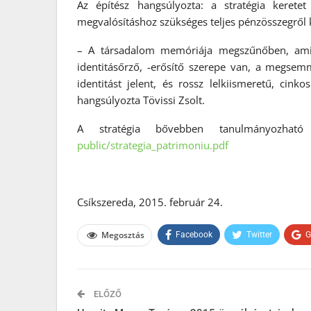
Az építész hangsúlyozta: a stratégia kerete
megvalósításhoz szükséges teljes pénzösszegrő
– A társadalom memóriája megszűnőben, ami 
identitásőrző, -erősítő szerepe van, a megsemm
identitást jelent, és rossz lelkiismeretű, ci
hangsúlyozta Tövissi Zsolt.
A stratégia bővebben tanulmányozhat
public/strategia_patrimoniu.
pdf
Csíkszereda, 2015. február 24.
Megosztás
Facebook
Twitter
G
ELŐZŐ