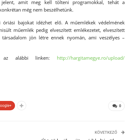
t jelent, amit meg kell tölteni programokkal, tehát a
l konkrétan még nem beszélhetünk.
óriási bajokat idézhet elő. A műemlékek védelmének
isült műemlék pedig elveszített emlékezetet, elveszített
nkos társadalom jön létre ennek nyomán, ami veszélyes –
ó az alábbi linken:
http://hargitamegye.ro/upload/
oogle+
0
KÖVETKEZŐ