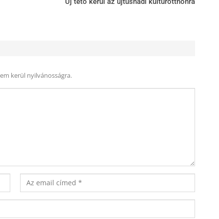
Új tető kerül az újtusnádi kultúrotthonra
nem kerül nyilvánosságra.