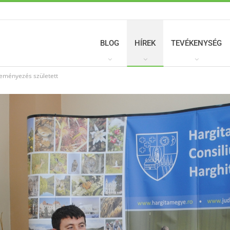
BLOG
HÍREK
TEVÉKENYSÉG
eményezés született