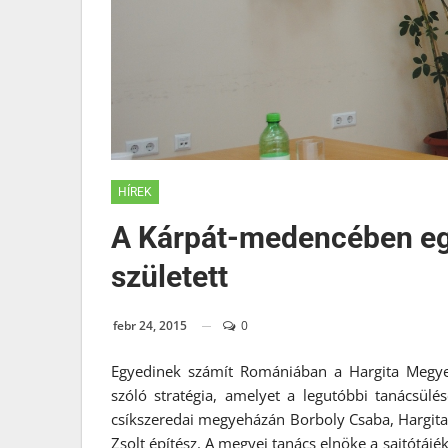
HÍREK
A Kárpát-medencében eg
született
febr 24, 2015
0
Egyedinek számít Romániában a Hargita Megye
szóló stratégia, amelyet a legutóbbi tanácsül
csíkszeredai megyeházán Borboly Csaba, Hargita 
Zsolt építész. A megyei tanács elnöke a sajtótá