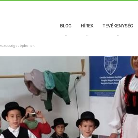
BLOG
HÍREK
TEVÉKENYSÉG
 közösséget építenek