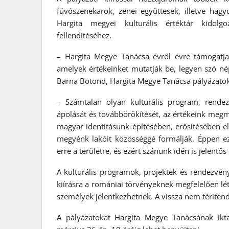
fúvószenekarok, zenei együttesek, illetve h
Hargita megyei kulturális értéktár kidolg
fellendítéséhez.
– Hargita Megye Tanácsa évről évre támogatja
amelyek értékeinket mutatják be, legyen szó né
Barna Botond, Hargita Megye Tanácsa pályázatoké
– Számtalan olyan kulturális program, rend
ápolását és továbbörökítését, az értékeink megmu
magyar identitásunk építésében, erősítésében el
megyénk lakóit közösséggé formálják. Éppen ezé
erre a területre, és ezért szánunk idén is jelentő
A kulturális programok, projektek és rendezvén
kiírásra a romániai törvényeknek megfelelően létr
személyek jelentkezhetnek. A vissza nem téríten
A pályázatokat Hargita Megye Tanácsának ikta