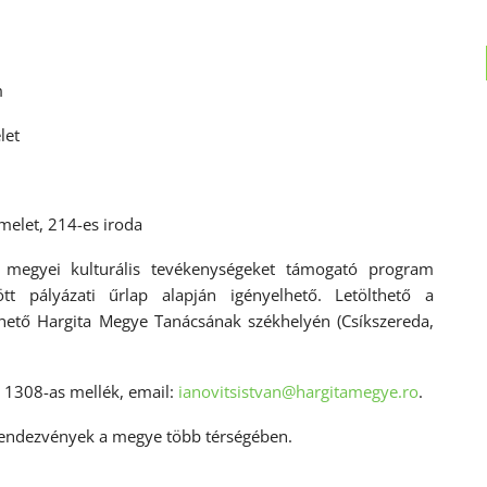
m
let
emelet, 214-es iroda
 megyei kulturális tevékenységeket támogató program
ött pályázati űrlap alapján igényelhető. Letölthető a
hető Hargita Megye Tanácsának székhelyén (Csíkszereda,
, 1308-as mellék, email:
ianovitsistvan@hargitamegye.ro
.
rendezvények a megye több térségében.