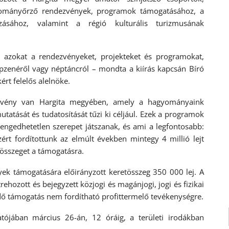
agyományőrző rendezvények, programok támogatásához, a
ozásához, valamint a régió kulturális turizmusának
 azokat a rendezvényeket, projekteket és programokat,
pzenéről vagy néptáncról – mondta a kiírás kapcsán Bíró
rt felelős alelnöke.
ezvény van Hargita megyében, amely a hagyományaink
tatását és tudatosítását tűzi ki céljául. Ezek a programok
engedhetetlen szerepet játszanak, és ami a legfontosabb:
rt fordítottunk az elmúlt években mintegy 4 millió lejt
s összeget a támogatásra.
yek támogatására előirányzott keretösszeg 350 000 lej. A
ehozott és bejegyzett közjogi és magánjogi, jogi és fizikai
dő támogatás nem fordítható profittermelő tevékenységre.
tójában március 26-án, 12 óráig, a területi irodákban