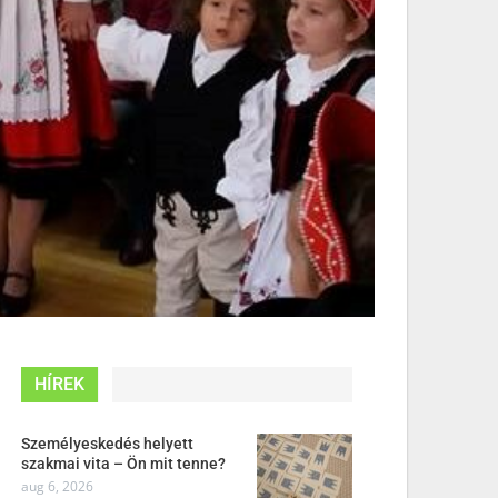
HÍREK
Személyeskedés helyett
szakmai vita – Ön mit tenne?
aug 6, 2026