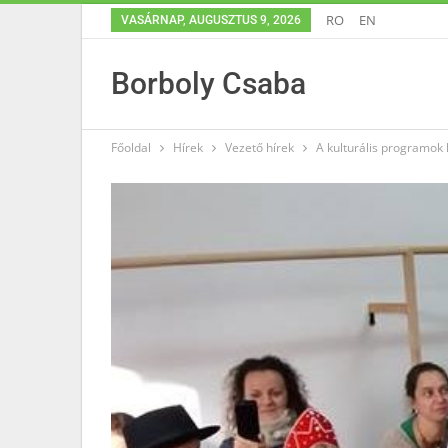
RO
EN
VASÁRNAP, AUGUSZTUS 9, 2026
Borboly Csaba
Főoldal
Hírek
Vezető hírek
A kulturális programok