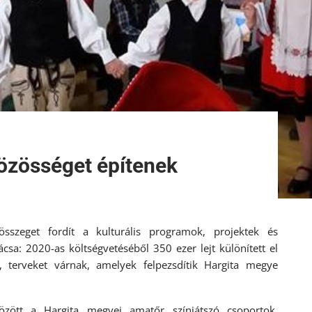
közösséget építenek
sszeget fordít a kulturális programok, projektek és
a: 2020-as költségvetéséből 350 ezer lejt különített el
, terveket várnak, amelyek felpezsdítik Hargita megye
között a Hargita megyei amatőr színjátszó csoportok,