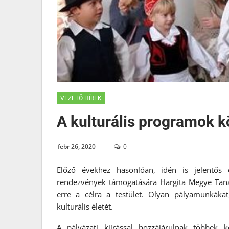
VEZETŐ HÍREK
A kulturális programok 
febr 26, 2020
0
Előző évekhez hasonlóan, idén is jelentős ö
rendezvények támogatására Hargita Megye Tanács
erre a célra a testület. Olyan pályamunkákat
kulturális életét.
A pályázati kiírással hozzájárulnak többek 