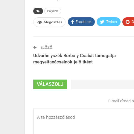
Pályázat
Megosztás
Facebook
Twitter
G
ELŐZŐ
Udvarhelyszék Borboly Csabát támogatja
megyeitanácselnök-jelöltként
VÁLASZOLJ
E-mail címed 