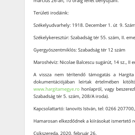
március 26-án, 10 óráig lehet benyújtani.
Területi irodáink:
Székelyudvarhely: 1918. December 1. út 9. Szá
Székelykeresztúr: Szabadság tér 55. szám, II. eme
Gyergyószentmiklós: Szabadság tér 12 szám
Maroshévíz: Nicolae Balcescu sugárút, 14 sz., II 
A vissza nem térítendő támogatás a Hargita
dokumentációjában leírtak értelmében kitölt
www.hargitamegye.ro
honlapról, vagy beszerez
Szabadság tér 5. szám, 208/A iroda).
Kapcsolattartó: Ianovits István, tel: 0266 207700
Hamarosan elkezdődnek a kiírásokat ismertető 
Csíkszereda, 2020. február 26.