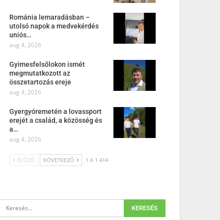
Románia lemaradásban –
utolsó napok a medvekérdés
uniós…
aug 4, 2026
Gyimesfelsőlokon ismét
megmutatkozott az
összetartozás ereje
aug 4, 2026
Gyergyóremetén a lovassport
erejét a család, a közösség és
a…
aug 4, 2026
ELŐZŐ
KÖVETKEZŐ
1 A 1 414