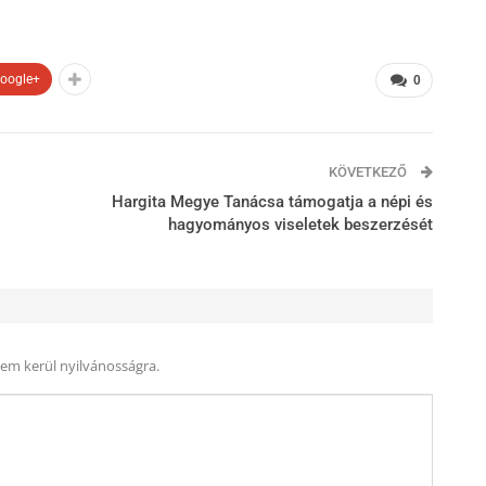
oogle+
0
KÖVETKEZŐ
Hargita Megye Tanácsa támogatja a népi és
hagyományos viseletek beszerzését
nem kerül nyilvánosságra.