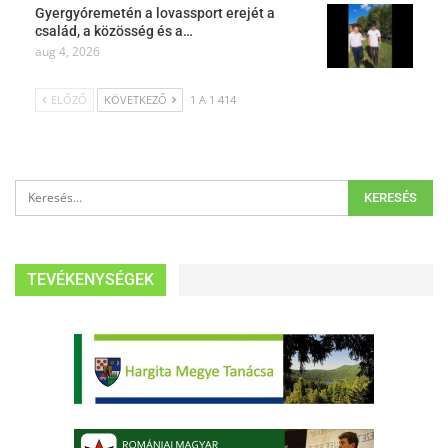
Gyergyóremetén a lovassport erejét a
család, a közösség és a…
aug 4, 2026
ELŐZŐ
KÖVETKEZŐ
1 A 1 414
TEVÉKENYSÉGEK