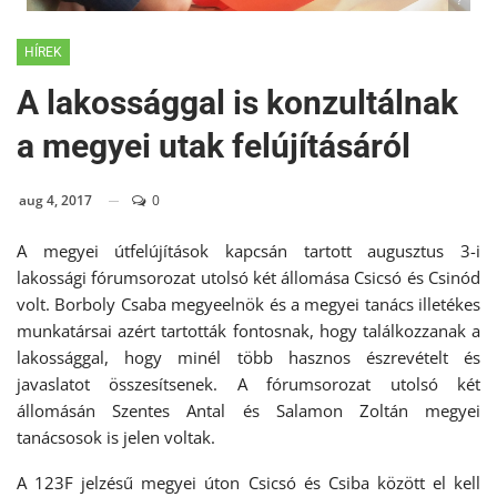
?
HÍREK
A lakossággal is konzultálnak
a megyei utak felújításáról
aug 4, 2017
0
A megyei útfelújítások kapcsán tartott augusztus 3-i
lakossági fórumsorozat utolsó két állomása Csicsó és Csinód
volt. Borboly Csaba megyeelnök és a megyei tanács illetékes
munkatársai azért tartották fontosnak, hogy találkozzanak a
lakossággal, hogy minél több hasznos észrevételt és
javaslatot összesítsenek. A fórumsorozat utolsó két
állomásán Szentes Antal és Salamon Zoltán megyei
tanácsosok is jelen voltak.
A 123F jelzésű megyei úton Csicsó és Csiba között el kell