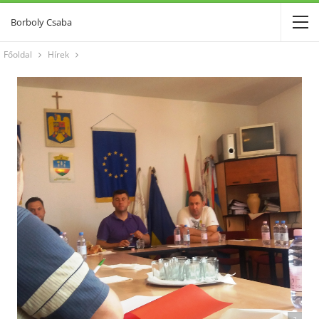
Borboly Csaba
Főoldal
Hírek