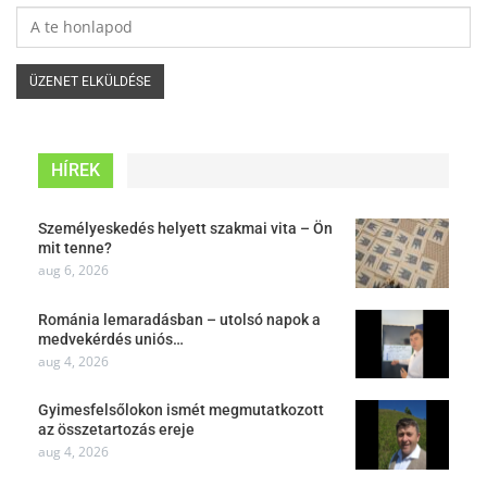
HÍREK
Személyeskedés helyett szakmai vita – Ön
mit tenne?
aug 6, 2026
Románia lemaradásban – utolsó napok a
medvekérdés uniós…
aug 4, 2026
Gyimesfelsőlokon ismét megmutatkozott
az összetartozás ereje
aug 4, 2026