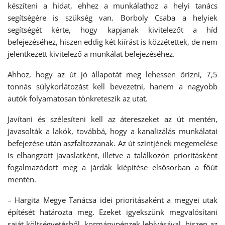
készíteni a hidat, ehhez a munkálathoz a helyi tanács
segítségére is szükség van. Borboly Csaba a helyiek
segítségét kérte, hogy kapjanak kivitelezőt a híd
befejezéséhez, hiszen eddig két kiírást is közzétettek, de nem
jelentkezett kivitelező a munkálat befejezéséhez.
Ahhoz, hogy az út jó állapotát meg lehessen őrizni, 7,5
tonnás súlykorlátozást kell bevezetni, hanem a nagyobb
autók folyamatosan tönkreteszik az utat.
Javítani és szélesíteni kell az átereszeket az út mentén,
javasolták a lakók, továbbá, hogy a kanalizálás munkálatai
befejezése után aszfaltozzanak. Az út szintjének megemelése
is elhangzott javaslatként, illetve a találkozón prioritásként
fogalmazódott meg a járdák kiépítése elsősorban a főút
mentén.
– Hargita Megye Tanácsa idei prioritásaként a megyei utak
építését határozta meg. Ezeket igyekszünk megvalósítani
saját költségvetésből, kormánypénzek lehívásával, hiszen az