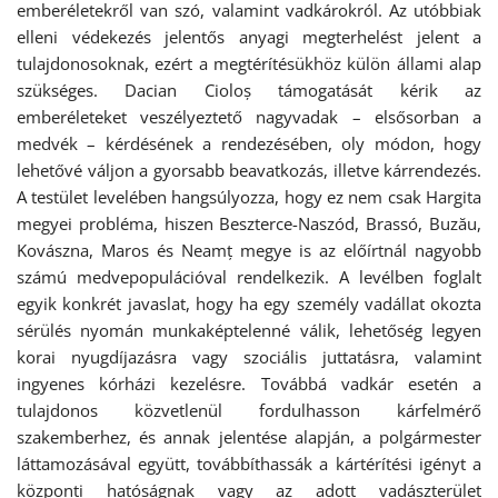
emberéletekről van szó, valamint vadkárokról. Az utóbbiak
elleni védekezés jelentős anyagi megterhelést jelent a
tulajdonosoknak, ezért a megtérítésükhöz külön állami alap
szükséges. Dacian Cioloș támogatását kérik az
emberéleteket veszélyeztető nagyvadak – elsősorban a
medvék – kérdésének a rendezésében, oly módon, hogy
lehetővé váljon a gyorsabb beavatkozás, illetve kárrendezés.
A testület levelében hangsúlyozza, hogy ez nem csak Hargita
megyei probléma, hiszen Beszterce-Naszód, Brassó, Buzău,
Kovászna, Maros és Neamț megye is az előírtnál nagyobb
számú medvepopulációval rendelkezik. A levélben foglalt
egyik konkrét javaslat, hogy ha egy személy vadállat okozta
sérülés nyomán munkaképtelenné válik, lehetőség legyen
korai nyugdíjazásra vagy szociális juttatásra, valamint
ingyenes kórházi kezelésre. Továbbá vadkár esetén a
tulajdonos közvetlenül fordulhasson kárfelmérő
szakemberhez, és annak jelentése alapján, a polgármester
láttamozásával együtt, továbbíthassák a kártérítési igényt a
központi hatóságnak vagy az adott vadászterület