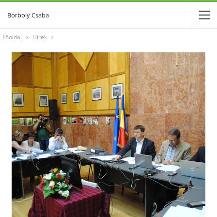
Borboly Csaba
Főoldal
Hírek