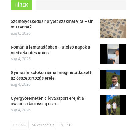
HÍREK
Személyeskedés helyett szakmai vita – Ön
mit tenne?
aug 6, 2026
Románia lemaradásban – utolsó napok a
medvekérdés uniós…
aug 4, 2026
Gyimesfelsőlokon ismét megmutatkozott
az összetartozás ereje
aug 4, 2026
Gyergyóremetén a lovassport erejét a
család, a közösség és a…
aug 4, 2026
ELŐZŐ
KÖVETKEZŐ
1 A 1 414