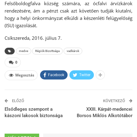
Felsőboldogfalva község számára, az ócfalvi árvízkárok
rendezésére, ám a pénzt csak azt követően tudják kiutalni,
hogy a helyi önkormányzat elküldi a készenléti felügyelőség
(ISU) igazolását.
Csíkszereda, 2016. július 7.
medve
Régiók Bizottsága
vadkárok
0
Megosztás
Facebook
Twitter
ELŐZŐ
KÖVETKEZŐ
Elsődleges szempont a
XXIII. Kárpát-medencei
kászoni lakosok biztonsága
Borsos Miklós Alkotótábor