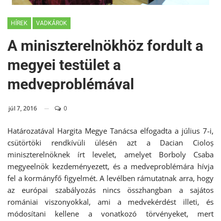
HÍREK
VADKÁROK
A miniszterelnökhöz fordult a
megyei testület a
medveproblémával
júl 7, 2016
0
Határozatával Hargita Megye Tanácsa elfogadta a július 7-i,
csütörtöki rendkívüli ülésén azt a Dacian Cioloș
miniszterelnöknek írt levelet, amelyet Borboly Csaba
megyeelnök kezdeményezett, és a medveproblémára hívja
fel a kormányfő figyelmét. A levélben rámutatnak arra, hogy
az európai szabályozás nincs összhangban a sajátos
romániai viszonyokkal, ami a medvekérdést illeti, és
módosítani kellene a vonatkozó törvényeket, mert