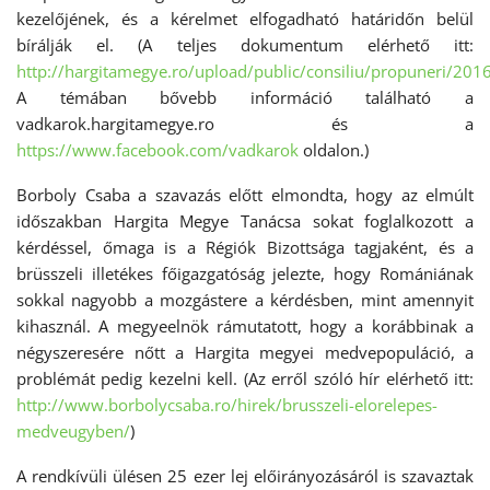
kezelőjének, és a kérelmet elfogadható határidőn belül
bírálják el. (A teljes dokumentum elérhető itt:
http://hargitamegye.ro/upload/public/consiliu/propuneri/2
A témában bővebb információ található a
vadkarok.hargitamegye.ro és a
https://www.facebook.com/vadkarok
oldalon.)
Borboly Csaba a szavazás előtt elmondta, hogy az elmúlt
időszakban Hargita Megye Tanácsa sokat foglalkozott a
kérdéssel, őmaga is a Régiók Bizottsága tagjaként, és a
brüsszeli illetékes főigazgatóság jelezte, hogy Romániának
sokkal nagyobb a mozgástere a kérdésben, mint amennyit
kihasznál. A megyeelnök rámutatott, hogy a korábbinak a
négyszeresére nőtt a Hargita megyei medvepopuláció, a
problémát pedig kezelni kell. (Az erről szóló hír elérhető itt:
http://www.borbolycsaba.ro/hirek/brusszeli-elorelepes-
medveugyben/
)
A rendkívüli ülésen 25 ezer lej előirányozásáról is szavaztak