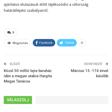
ajánlatos elutazásuk előtt tájékozódni a célország
határátlépési szabályairól.
0
Megosztás
Facebook
Twitter
ELŐZŐ
KÖVETKEZŐ
Közel 50 millió lejre beruház
Március 15 -174 évvel
idén a megyei utakra Hargita
később
Megye Tanácsa
VÁLASZOLJ