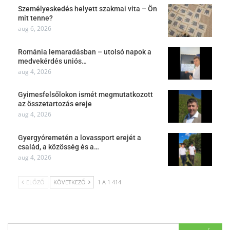
Személyeskedés helyett szakmai vita – Ön
mit tenne?
aug 6, 2026
Románia lemaradásban – utolsó napok a
medvekérdés uniós…
aug 4, 2026
Gyimesfelsőlokon ismét megmutatkozott
az összetartozás ereje
aug 4, 2026
Gyergyóremetén a lovassport erejét a
család, a közösség és a…
aug 4, 2026
ELŐZŐ
KÖVETKEZŐ
1 A 1 414