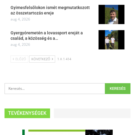
Gyimesfelsőlokon ismét megmutatkozott
az összetartozás ereje
aug 4, 2026
Gyergyóremetén a lovassport erejét a
család, a közösség és a…
aug 4, 2026
ELŐZŐ
KÖVETKEZŐ
1 A 1 414
TEVÉKENYSÉGEK