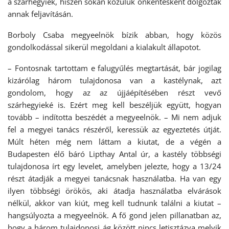
a szárhegyiek, hiszen sokan közülük önkéntesként dolgoztak
annak feljavításán.
Borboly Csaba megyeelnök bízik abban, hogy közös
gondolkodással sikerül megoldani a kialakult állapotot.
– Fontosnak tartottam e falugyűlés megtartását, bár jogilag
kizárólag három tulajdonosa van a kastélynak, azt
gondolom, hogy az az újjáépítésében részt vevő
szárhegyieké is. Ezért meg kell beszéljük együtt, hogyan
tovább – indította beszédét a megyeelnök. – Mi nem adjuk
fel a megyei tanács részéről, keressük az egyeztetés útját.
Múlt héten még nem láttam a kiutat, de a végén a
Budapesten élő báró Lipthay Antal úr, a kastély többségi
tulajdonosa írt egy levelet, amelyben jelezte, hogy a 13/24
részt átadják a megyei tanácsnak használatba. Ha van egy
ilyen többségi örökös, aki átadja használatba elvárások
nélkül, akkor van kiút, meg kell tudnunk találni a kiutat –
hangsúlyozta a megyeelnök. A fő gond jelen pillanatban az,
hogy a három tulajdonosi ág között nincs letisztázva melyik