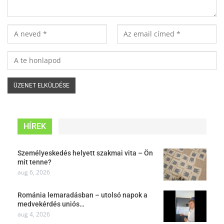
HÍREK
Személyeskedés helyett szakmai vita – Ön
mit tenne?
aug 6, 2026
Románia lemaradásban – utolsó napok a
medvekérdés uniós…
aug 4, 2026