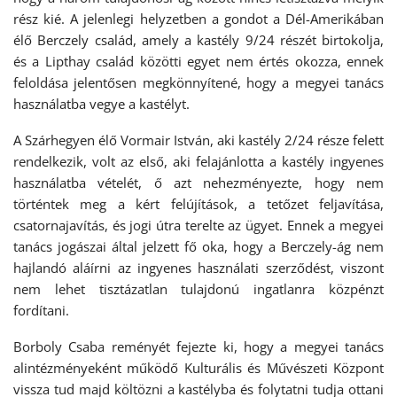
rész kié. A jelenlegi helyzetben a gondot a Dél-Amerikában
élő Berczely család, amely a kastély 9/24 részét birtokolja,
és a Lipthay család közötti egyet nem értés okozza, ennek
feloldása jelentősen megkönnyítené, hogy a megyei tanács
használatba vegye a kastélyt.
A Szárhegyen élő Vormair István, aki kastély 2/24 része felett
rendelkezik, volt az első, aki felajánlotta a kastély ingyenes
használatba vételét, ő azt nehezményezte, hogy nem
történtek meg a kért felújítások, a tetőzet feljavítása,
csatornajavítás, és jogi útra terelte az ügyet. Ennek a megyei
tanács jogászai által jelzett fő oka, hogy a Berczely-ág nem
hajlandó aláírni az ingyenes használati szerződést, viszont
nem lehet tisztázatlan tulajdonú ingatlanra közpénzt
fordítani.
Borboly Csaba reményét fejezte ki, hogy a megyei tanács
alintézményeként működő Kulturális és Művészeti Központ
vissza tud majd költözni a kastélyba és folytatni tudja ottani