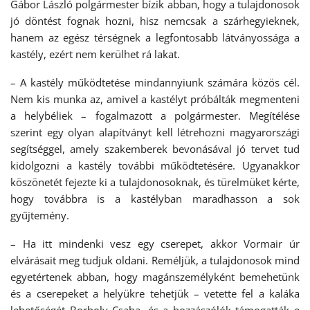
Gábor László polgármester bízik abban, hogy a tulajdonosok
jó döntést fognak hozni, hisz nemcsak a szárhegyieknek,
hanem az egész térségnek a legfontosabb látványossága a
kastély, ezért nem kerülhet rá lakat.
– A kastély működtetése mindannyiunk számára közös cél.
Nem kis munka az, amivel a kastélyt próbálták megmenteni
a helybéliek – fogalmazott a polgármester. Megítélése
szerint egy olyan alapítványt kell létrehozni magyarországi
segítséggel, amely szakemberek bevonásával jó tervet tud
kidolgozni a kastély további működtetésére. Ugyanakkor
köszönetét fejezte ki a tulajdonosoknak, és türelmüket kérte,
hogy továbbra is a kastélyban maradhasson a sok
gyűjtemény.
– Ha itt mindenki vesz egy cserepet, akkor Vormair úr
elvárásait meg tudjuk oldani. Reméljük, a tulajdonosok mind
egyetértenek abban, hogy magánszemélyként bemehetünk
és a cserepeket a helyükre tehetjük – vetette fel a kaláka