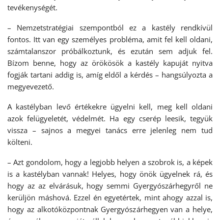
tevékenységét.
– Nemzetstratégiai szempontból ez a kastély rendkívül
fontos. Itt van egy személyes probléma, amit fel kell oldani,
számtalanszor próbálkoztunk, és ezután sem adjuk fel.
Bízom benne, hogy az örökösök a kastély kapuját nyitva
fogják tartani addig is, amíg eldől a kérdés – hangsúlyozta a
megyevezető.
A kastélyban levő értékekre ügyelni kell, meg kell oldani
azok felügyeletét, védelmét. Ha egy cserép leesik, tegyük
vissza – sajnos a megyei tanács erre jelenleg nem tud
költeni.
– Azt gondolom, hogy a legjobb helyen a szobrok is, a képek
is a kastélyban vannak! Helyes, hogy önök ügyelnek rá, és
hogy az az elvárásuk, hogy semmi Gyergyószárhegyről ne
kerüljön máshová. Ezzel én egyetértek, mint ahogy azzal is,
hogy az alkotóközpontnak Gyergyószárhegyen van a helye,