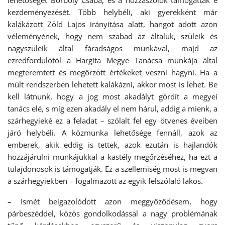
lehetőségét Borboly Csaba, és a hozzászólók támogatták e
kezdeményezését. Több helybéli, aki gyerekként már
kalákázott Zöld Lajos irányítása alatt, hangot adott azon
véleményének, hogy nem szabad az általuk, szüleik és
nagyszüleik által fáradságos munkával, majd az
ezredfordulótól a Hargita Megye Tanácsa munkája által
megteremtett és megőrzött értékeket veszni hagyni. Ha a
múlt rendszerben lehetett kalákázni, akkor most is lehet. Be
kell látnunk, hogy a jog most akadályt gördít a megyei
tanács elé, s míg ezen akadály el nem hárul, addig a mienk, a
szárhegyieké ez a feladat – szólalt fel egy ötvenes éveiben
járó helybéli. A közmunka lehetősége fennáll, azok az
emberek, akik eddig is tettek, azok ezután is hajlandók
hozzájárulni munkájukkal a kastély megőrzéséhez, ha ezt a
tulajdonosok is támogatják. Ez a szellemiség most is megvan
a szárhegyiekben – fogalmazott az egyik felszólaló lakos.
– Ismét beigazolódott azon meggyőződésem, hogy
párbeszéddel, közös gondolkodással a nagy problémának