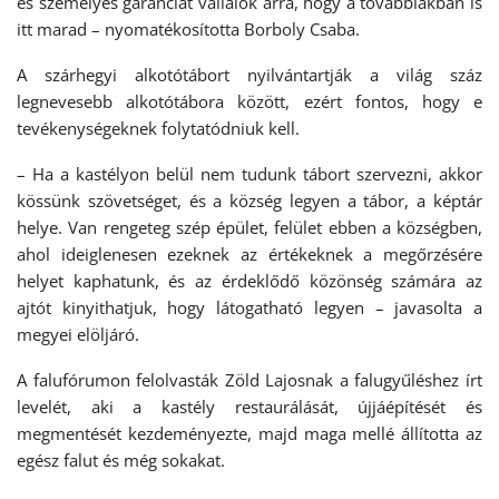
és személyes garanciát vállalok arra, hogy a továbbiakban is
itt marad – nyomatékosította Borboly Csaba.
A szárhegyi alkotótábort nyilvántartják a világ száz
legnevesebb alkotótábora között, ezért fontos, hogy e
tevékenységeknek folytatódniuk kell.
– Ha a kastélyon belül nem tudunk tábort szervezni, akkor
kössünk szövetséget, és a község legyen a tábor, a képtár
helye. Van rengeteg szép épület, felület ebben a községben,
ahol ideiglenesen ezeknek az értékeknek a megőrzésére
helyet kaphatunk, és az érdeklődő közönség számára az
ajtót kinyithatjuk, hogy látogatható legyen – javasolta a
megyei elöljáró.
A falufórumon felolvasták Zöld Lajosnak a falugyűléshez írt
levelét, aki a kastély restaurálását, újjáépítését és
megmentését kezdeményezte, majd maga mellé állította az
egész falut és még sokakat.