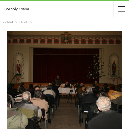
Borboly Csaba
Főoldal
Hírek