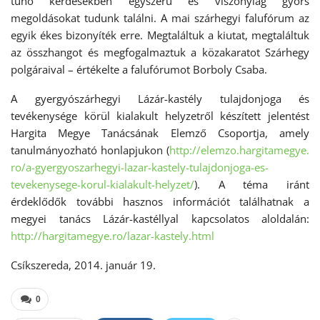
tűnő kérdésekben egyszerű és viszonylag gyors
megoldásokat tudunk találni. A mai szárhegyi falufórum az
egyik ékes bizonyíték erre. Megtaláltuk a kiutat, megtaláltuk
az összhangot és megfogalmaztuk a közakaratot Szárhegy
polgáraival – értékelte a falufórumot Borboly Csaba.
A gyergyószárhegyi Lázár-kastély tulajdonjoga és
tevékenysége körül kialakult helyzetről készített jelentést
Hargita Megye Tanácsának Elemző Csoportja, amely
tanulmányozható honlapjukon (
http://elemzo.hargitamegye.
ro/a-gyergyoszarhegyi-lazar-
kastely-tulajdonjoga-es-
tevekenysege-korul-kialakult-
helyzet/
). A téma iránt
érdeklődők további hasznos információt találhatnak a
megyei tanács Lázár-kastéllyal kapcsolatos aloldalán:
http://hargitamegye.ro/lazar-
kastely.html
Csíkszereda, 2014. január 19.
0