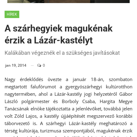
HÍREK
A szárhegyiek magukénak
érzik a Lázár-kastélyt
Kalákában végeznék el a szükséges javításokat
jan 19, 2014
0
Nagy érdeklődés övezte a január 18-án, szombaton
megtartott falufórumot a gyergyószárhegyi kultúrotthon
nagytermében, ahol a Lázár-kastély jogi helyzetéről Gábor
László polgármester és Borboly Csaba, Hargita Megye
Tanácsának elnöke tájékoztatta a jelenlévőket, továbbá jelen
volt Zöld Lajos, a kastély újjáépítését megszervező korábbi
táborvezető is. A szárhegyi Lázár-kastély meghatározó a
térség kultúrája, turizmusa szempontjából, magukénak érzik