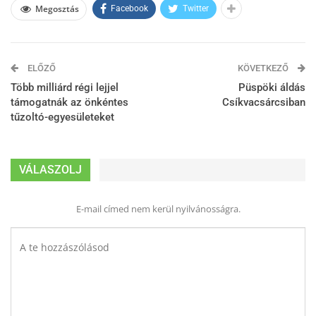
Megosztás
Facebook
Twitter
ELŐZŐ
KÖVETKEZŐ
Több milliárd régi lejjel
Püspöki áldás
támogatnák az önkéntes
Csíkvacsárcsiban
tűzoltó-egyesületeket
VÁLASZOLJ
E-mail címed nem kerül nyilvánosságra.