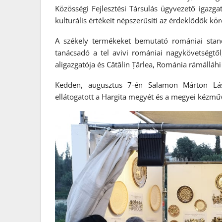
Közösségi Fejlesztési Társulás ügyvezető igazga
kulturális értékeit népszerűsíti az érdeklődők kö
A székely termékeket bemutató romániai stand
tanácsadó a tel avivi romániai nagykövetségtől,
aligazgatója és Cătălin Țărlea, Románia rámálláhi
Kedden, augusztus 7-én Salamon Márton Lászl
ellátogatott a Hargita megyét és a megyei kézmű