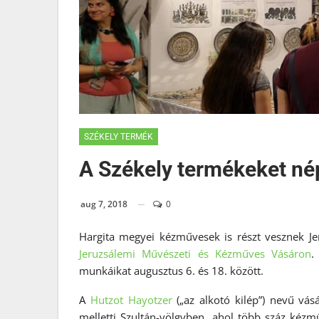
SZÉKELY TERMÉK
A Székely termékeket nép
aug 7, 2018
0
Hargita megyei kézművesek is részt vesznek J
Jeruzsálemi Művészeti és Kézműves Vásáron
.
munkáikat augusztus 6. és 18. között.
A
Hutzot Hayotzer
(„az alkotó kilép”) nevű vá
melletti Szultán-völgyben, ahol több száz kézműv