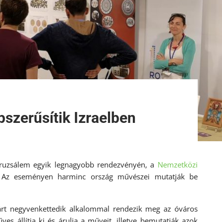
szerűsítik Izraelben
eruzsálem egyik legnagyobb rendezvényén, a
Nemzetközi
 Az eseményen harminc ország művészei mutatják be
sárt negyvenkettedik alkalommal rendezik meg az óváros
es állítja ki és árulja a műveit, illetve bemutatják azok