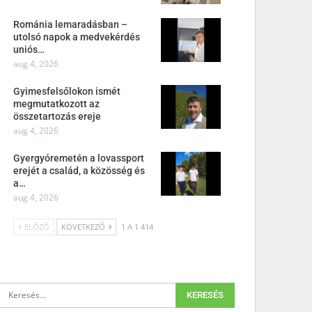
Románia lemaradásban –
utolsó napok a medvekérdés
uniós…
aug 4, 2026
Gyimesfelsőlokon ismét
megmutatkozott az
összetartozás ereje
aug 4, 2026
Gyergyóremetén a lovassport
erejét a család, a közösség és
a…
aug 4, 2026
ELŐZŐ
KÖVETKEZŐ
1 A 1 414