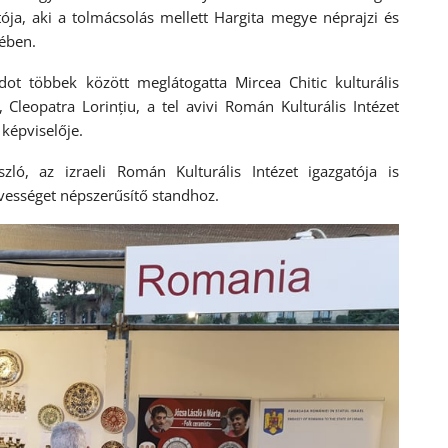
tója, aki a tolmácsolás mellett Hargita megye néprajzi és
rében.
ot többek között meglátogatta Mircea Chitic kulturális
 Cleopatra Lorințiu, a tel avivi Román Kulturális Intézet
 képviselője.
ó, az izraeli Román Kulturális Intézet igazgatója is
vességet népszerűsítő standhoz.