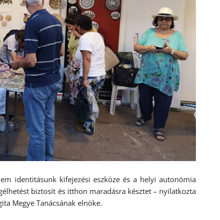
m identitásunk kifejezési eszköze és a helyi autonómia
élhetést biztosít és itthon maradásra késztet – nyilatkozta
gita Megye Tanácsának elnöke.