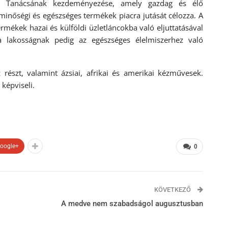
 Tanácsának kezdeményezése, amely gazdag és élő
nőségi és egészséges termékek piacra jutását célozza. A
rmékek hazai és külföldi üzletláncokba való eljuttatásával
 a lakosságnak pedig az egészséges élelmiszerhez való
részt, valamint ázsiai, afrikai és amerikai kézművesek.
képviseli.
oogle+
0
KÖVETKEZŐ
A medve nem szabadságol augusztusban