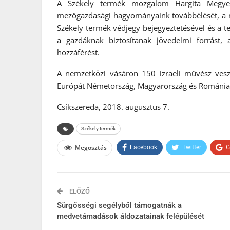
A Székely termék mozgalom Hargita Megye
mezőgazdasági hagyományaink továbbélését, a mi
Székely termék védjegy bejegyeztetésével és a te
a gazdáknak biztosítanak jövedelmi forrást,
hozzáférést.
A nemzetközi vásáron 150 izraeli művész vesz 
Európát Németország, Magyarország és Románia 
Csíkszereda, 2018. augusztus 7.
Székely termék
Megosztás
Facebook
Twitter
G
ELŐZŐ
Sürgősségi segélyből támogatnák a
medvetámadások áldozatainak felépülését