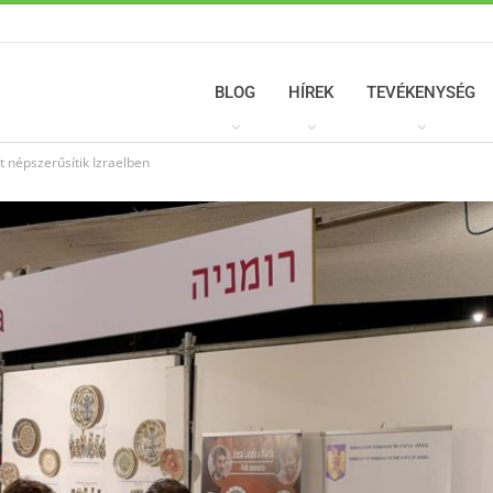
BLOG
HÍREK
TEVÉKENYSÉG
 népszerűsítik Izraelben