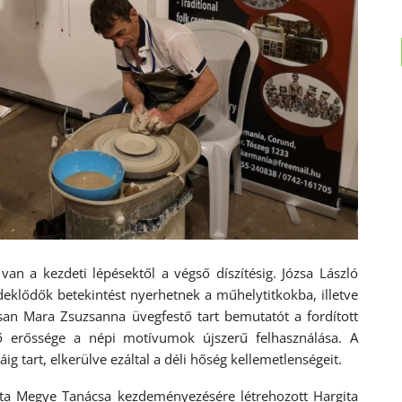
n a kezdeti lépésektől a végső díszítésig. Józsa László
rdeklődők betekintést nyerhetnek a műhelytitkokba, illetve
san Mara Zsuzsanna üvegfestő tart bemutatót a fordított
fő erőssége a népi motívumok újszerű felhasználása. A
g tart, elkerülve ezáltal a déli hőség kellemetlenségeit.
ita Megye Tanácsa kezdeményezésére létrehozott Hargita