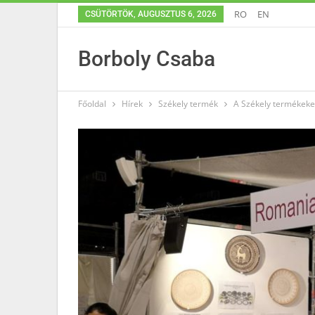
RO
EN
CSÜTÖRTÖK, AUGUSZTUS 6, 2026
Borboly Csaba
Főoldal
Hírek
Székely termék
A Székely termékeket