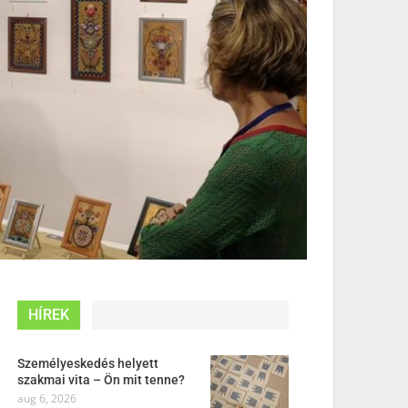
HÍREK
Személyeskedés helyett
szakmai vita – Ön mit tenne?
aug 6, 2026