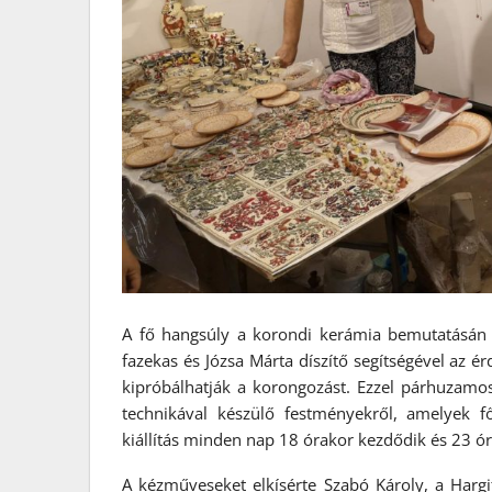
A fő hangsúly a korondi kerámia bemutatásán va
fazekas és Józsa Márta díszítő segítségével az é
kipróbálhatják a korongozást. Ezzel párhuzamo
technikával készülő festményekről, amelyek 
kiállítás minden nap 18 órakor kezdődik és 23 órái
A kézműveseket elkísérte Szabó Károly, a Harg