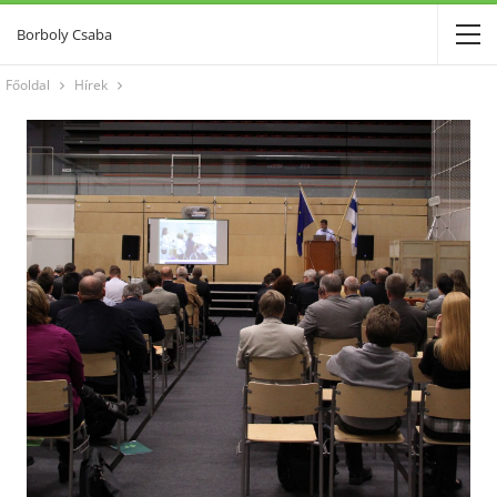
Borboly Csaba
Főoldal
Hírek