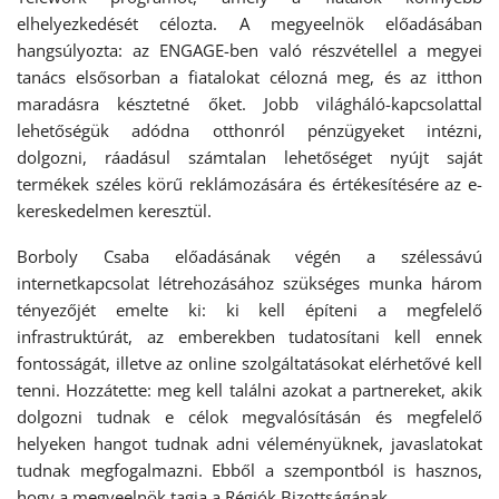
elhelyezkedését célozta. A megyeelnök előadásában
hangsúlyozta: az ENGAGE-ben való részvétellel a megyei
tanács elsősorban a fiatalokat célozná meg, és az itthon
maradásra késztetné őket. Jobb világháló-kapcsolattal
lehetőségük adódna otthonról pénzügyeket intézni,
dolgozni, ráadásul számtalan lehetőséget nyújt saját
termékek széles körű reklámozására és értékesítésére az e-
kereskedelmen keresztül.
Borboly Csaba előadásának végén a szélessávú
internetkapcsolat létrehozásához szükséges munka három
tényezőjét emelte ki: ki kell építeni a megfelelő
infrastruktúrát, az emberekben tudatosítani kell ennek
fontosságát, illetve az online szolgáltatásokat elérhetővé kell
tenni. Hozzátette: meg kell találni azokat a partnereket, akik
dolgozni tudnak e célok megvalósításán és megfelelő
helyeken hangot tudnak adni véleményüknek, javaslatokat
tudnak megfogalmazni. Ebből a szempontból is hasznos,
hogy a megyeelnök tagja a Régiók Bizottságának.