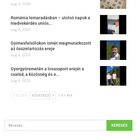
aug 6, 2026
Románia lemaradásban – utolsó napok a
medvekérdés uniós…
aug 4, 2026
Gyimesfelsőlokon ismét megmutatkozott
az összetartozás ereje
aug 4, 2026
Gyergyóremetén a lovassport erejét a
család, a közösség és a…
aug 4, 2026
ELŐZŐ
KÖVETKEZŐ
1 A 1 414