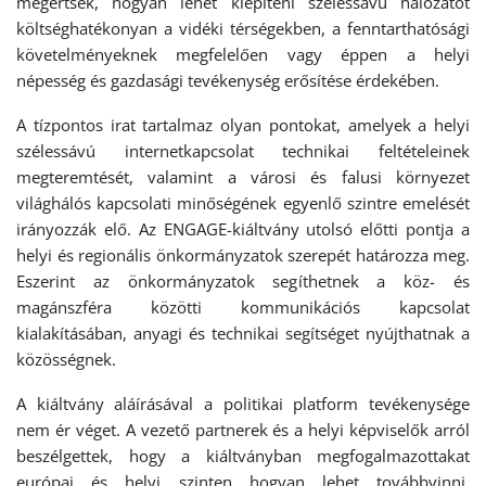
megértsék, hogyan lehet kiépíteni szélessávú hálózatot
költséghatékonyan a vidéki térségekben, a fenntarthatósági
követelményeknek megfelelően vagy éppen a helyi
népesség és gazdasági tevékenység erősítése érdekében.
A tízpontos irat tartalmaz olyan pontokat, amelyek a helyi
szélessávú internetkapcsolat technikai feltételeinek
megteremtését, valamint a városi és falusi környezet
világhálós kapcsolati minőségének egyenlő szintre emelését
irányozzák elő. Az ENGAGE-kiáltvány utolsó előtti pontja a
helyi és regionális önkormányzatok szerepét határozza meg.
Eszerint az önkormányzatok segíthetnek a köz- és
magánszféra közötti kommunikációs kapcsolat
kialakításában, anyagi és technikai segítséget nyújthatnak a
közösségnek.
A kiáltvány aláírásával a politikai platform tevékenysége
nem ér véget. A vezető partnerek és a helyi képviselők arról
beszélgettek, hogy a kiáltványban megfogalmazottakat
európai és helyi szinten hogyan lehet továbbvinni,