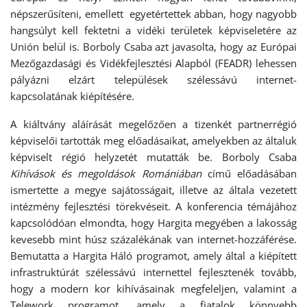
népszerűsíteni, emellett egyetértettek abban, hogy nagyobb
hangsúlyt kell fektetni a vidéki területek képviseletére az
Unión belül is. Borboly Csaba azt javasolta, hogy az Európai
Mezőgazdasági és Vidékfejlesztési Alapból (FEADR) lehessen
pályázni elzárt települések szélessávú internet-
kapcsolatának kiépítésére.
A kiáltvány aláírását megelőzően a tizenkét partnerrégió
képviselői tartották meg előadásaikat, amelyekben az általuk
képviselt régió helyzetét mutatták be. Borboly Csaba
Kihívások és megoldások Romániában
című előadásában
ismertette a megye sajátosságait, illetve az általa vezetett
intézmény fejlesztési törekvéseit. A konferencia témájához
kapcsolódóan elmondta, hogy Hargita megyében a lakosság
kevesebb mint húsz százalékának van internet-hozzáférése.
Bemutatta a Hargita Háló programot, amely által a kiépített
infrastruktúrát szélessávú internettel fejlesztenék tovább,
hogy a modern kor kihívásainak megfeleljen, valamint a
Telework programot, amely a fiatalok könnyebb