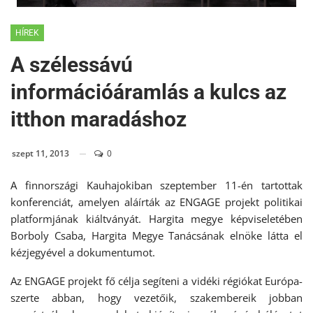
HÍREK
A szélessávú
információáramlás a kulcs az
itthon maradáshoz
szept 11, 2013
0
A finnországi Kauhajokiban szeptember 11-én tartottak
konferenciát, amelyen aláírták az ENGAGE projekt politikai
platformjának kiáltványát. Hargita megye képviseletében
Borboly Csaba, Hargita Megye Tanácsának elnöke látta el
kézjegyével a dokumentumot.
Az ENGAGE projekt fő célja segíteni a vidéki régiókat Európa-
szerte abban, hogy vezetőik, szakembereik jobban