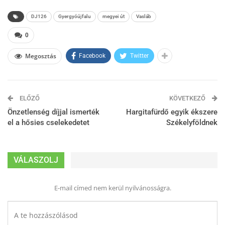
DJ126
Gyergyóújfalu
megyei út
Vasláb
0
Megosztás
Facebook
Twitter
ELŐZŐ
KÖVETKEZŐ
Önzetlenség díjjal ismerték
Hargitafürdő egyik ékszere
el a hősies cselekedetet
Székelyföldnek
VÁLASZOLJ
E-mail címed nem kerül nyilvánosságra.