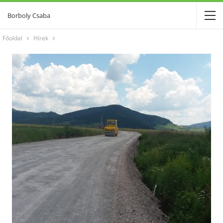
Borboly Csaba
Főoldal
Hírek