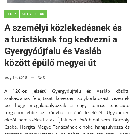
HÍREK
MEGYEI UTAK
A személyi közlekedésnek és
a turistáknak fog kedvezni a
Gyergyóújfalu és Vasláb
között épülő megyei út
aug 14, 2018
0
A 126-os jelzésű Gyergyóújfalu és Vasláb közötti
szakaszának felújítását követően súlykorlátozást vezetnek
be, hogy megakadályozzák a nagy tonnás teherautó
forgalom ebbe az irányba történő terelését. Ugyanezen
okból nem szélesítik az Újfaluban lévő hidat sem. Borboly
Csaba, Hargita Megye Tanácsának elnöke hangsúlyozza és