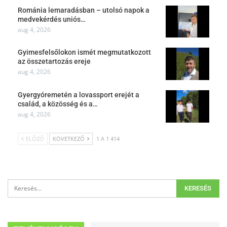
Románia lemaradásban – utolsó napok a
medvekérdés uniós…
aug 4, 2026
Gyimesfelsőlokon ismét megmutatkozott
az összetartozás ereje
aug 4, 2026
Gyergyóremetén a lovassport erejét a
család, a közösség és a…
aug 4, 2026
ELŐZŐ
KÖVETKEZŐ
1 A 1 414