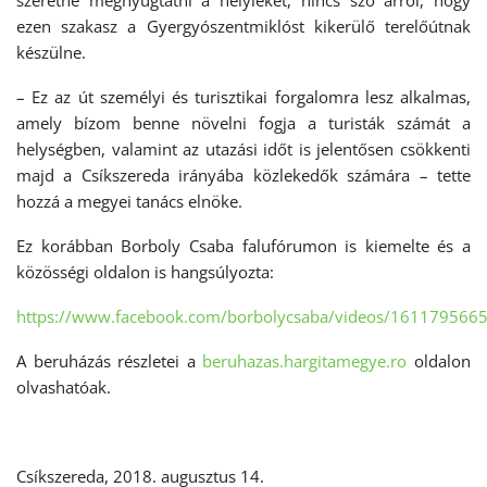
szeretné megnyugtatni a helyieket, nincs szó arról, hogy
ezen szakasz a Gyergyószentmiklóst kikerülő terelőútnak
készülne.
– Ez az út személyi és turisztikai forgalomra lesz alkalmas,
amely bízom benne növelni fogja a turisták számát a
helységben, valamint az utazási időt is jelentősen csökkenti
majd a Csíkszereda irányába közlekedők számára – tette
hozzá a megyei tanács elnöke.
Ez korábban Borboly Csaba falufórumon is kiemelte és a
közösségi oldalon is hangsúlyozta:
https://www.facebook.com/borbolycsaba/videos/161179566
A beruházás részletei a
beruhazas.hargitamegye.ro
oldalon
olvashatóak.
Csíkszereda, 2018. augusztus 14.