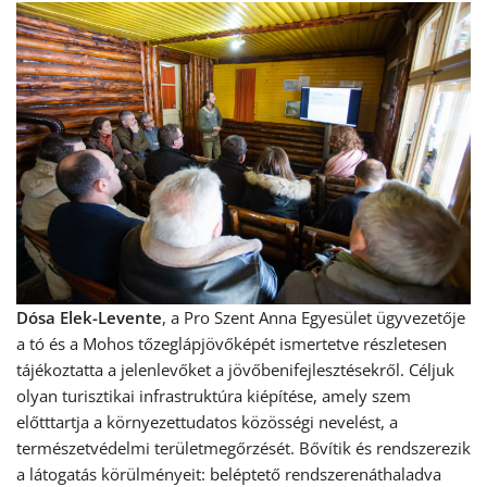
Dósa Elek-Levente
, a Pro Szent Anna Egyesület ügyvezetője
a tó és a Mohos tőzeglápjövőképét ismertetve részletesen
tájékoztatta a jelenlevőket a jövőbenifejlesztésekről. Céljuk
olyan turisztikai infrastruktúra kiépítése, amely szem
előtttartja a környezettudatos közösségi nevelést, a
természetvédelmi területmegőrzését. Bővítik és rendszerezik
a látogatás körülményeit: beléptető rendszerenáthaladva