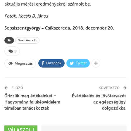
aktuális mérési eredményekről számolt be.
Fotók: Kocsis B. János
Sepsiszentgyörgy – Csíkszereda, 2018. december 20.
Szent Anna-tó
0
Megosztás
Facebook
Twitter
ELŐZŐ
KÖVETKEZŐ
Őrizzük meg értékeinket –
Évértékelés és jövőtervezés
Hagyomány, faluképvédelem
az egészségügyi
témában tanácskoztak
dolgozókkal
VÁLASZOLJ