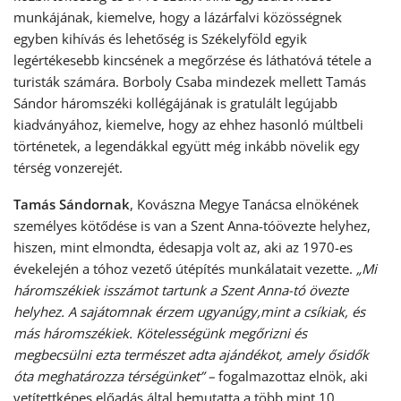
munkájának, kiemelve, hogy a lázárfalvi közösségnek
egyben kihívás és lehetőség is Székelyföld egyik
legértékesebb kincsének a megőrzése és láthatóvá tétele a
turisták számára. Borboly Csaba mindezek mellett Tamás
Sándor háromszéki kollégájának is gratulált legújabb
kiadványához, kiemelve, hogy az ehhez hasonló múltbeli
történetek, a legendákkal együtt még inkább növelik egy
térség vonzerejét.
Tamás Sándornak
, Kovászna Megye Tanácsa elnökének
személyes kötődése is van a Szent Anna-tóövezte helyhez,
hiszen, mint elmondta, édesapja volt az, aki az 1970-es
évekelején a tóhoz vezető útépítés munkálatait vezette.
„Mi
háromszékiek isszámot tartunk a Szent Anna-tó övezte
helyhez. A sajátomnak érzem ugyanúgy,mint a csíkiak, és
más háromszékiek. Kötelességünk megőrizni és
megbecsülni ezta természet adta ajándékot, amely ősidők
óta meghatározza térségünket” –
fogalmazottaz elnök, aki
vetítettképes előadás által bemutatta a több mint 10