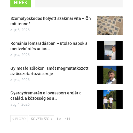
HÍREK
Személyeskedés helyett szakmai vita – Ön
mit tenne?
aug 6, 2026
Románia lemaradásban – utolsó napok a
medvekérdés uniós…
aug 4, 2026
Gyimesfelsőlokon ismét megmutatkozott
az összetartozás ereje
aug 4, 2026
Gyergyóremetén a lovassport erejét a
család, a közösség és a…
aug 4, 2026
ELŐZŐ
KÖVETKEZŐ
1 A 1 414