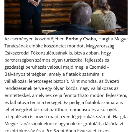
Az eseményen köszöntőjében
Borboly Csaba,
Hargita Megye
Tanácsának elnöke köszönetet mondott Magyarország
Csíkszeredai Főkonzulátusának is, bízva abban, hogy
partnerségben számos olyan turisztikai fejlesztés és
gazdasági beruházás valósul majd meg, a Csomád –
Bálványos térségben, amely a fiatalok számára is
vállalkozási lehetőséget biztosít. Mint mondta, az övezeti
rendezésének terve egy olyan közös, nagy vállalkozás az
érintettekkel, amelynek célja fenntartható módon fejleszteni,
és láthatóvá tenni a térséget. Ez pedig a fiatalok számára is
lehetőségeket biztosít az itthon maradásra és a környék
településein is növeli majd a vendégéjszakák számát. Hargita
Megye Tanácsának elnöke ugyanakkor gratulált a lázárfalvi
közbirtokosság és a Pro Szent Anna Egyesület közös