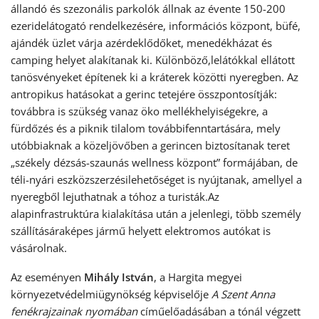
állandó és szezonális parkolók állnak az évente 150-200
ezeridelátogató rendelkezésére, információs központ, büfé,
ajándék üzlet várja azérdeklődőket, menedékházat és
camping helyet alakítanak ki. Különböző,lelátókkal ellátott
tanösvényeket építenek ki a kráterek közötti nyeregben. Az
antropikus hatásokat a gerinc tetejére összpontosítják:
továbbra is szükség vanaz öko mellékhelyiségekre, a
fürdőzés és a piknik tilalom továbbifenntartására, mely
utóbbiaknak a közeljövőben a gerincen biztosítanak teret
„székely dézsás-szaunás wellness központ” formájában, de
téli-nyári eszközszerzésilehetőséget is nyújtanak, amellyel a
nyeregből lejuthatnak a tóhoz a turisták.Az
alapinfrastruktúra kialakítása után a jelenlegi, több személy
szállításáraképes jármű helyett elektromos autókat is
vásárolnak.
Az eseményen
Mihály István
, a Hargita megyei
környezetvédelmiügynökség képviselője
A Szent Anna
fenékrajzainak nyomában
címűelőadásában a tónál végzett