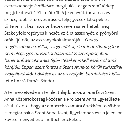
ezeresztendeje évről-évre megújuló „tengerszem” térképi
megjelenítését 1914 előttről. A jelenlevők tartalmas és
színes, több száz éves írások, feljegyzések,látképek és
történelmi, kéziratos térképek révén ismerhették meg
Székelyföldregényes kincsét, az élet asszonyát, a gyönyörű
örök ifjú nőt, az asszonyokoltalmazóját. „
Fontos
megőriznünk a múltat, a legendákat, de mindezönmagában
nem elégséges turisztikai hasznosítás szempontjából,
haneminfrastrukturális fejlesztéseket is kell eszközölnünk
köréjük. Éppen ezért fontos a Szent Anna-tó körüli turisztikai
szolgáltatáskör bővítése és az eztszolgáló beruházások is”—
tette hozzá Tamás Sándor.
A természetvédelmi terület tulajdonosa, a lázárfalvi Szent
Anna Közbirtokosság közösen a Pro Szent Anna Egyesülettel
célul tűzte ki, hogy az emberek számára értékként továbbra
is megtartsák a Szent Anna-tavat, figyelembe véve a jelenkor
követelményeit és a múltbéli értékeket.