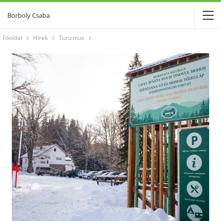
Borboly Csaba
Főoldal
Hírek
Turizmus