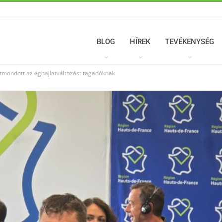
BLOG
HÍREK
TEVÉKENYSÉG
tmondott az éghajlatváltozást tagadóknak