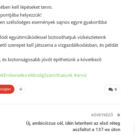
ében kell lépéseket tenni.
éppontjába helyezzük!
lyen szélsőséges események sajnos egyre gyakoribbá
lódi együttműködéssel biztosíthatjuk vízkészleteink
tő szerepet kell játszania a vízgazdálkodásban, és példát
, és biztonságosabb jövőt építhetünk a következő
kEmbereAkireMindigSzámíthatunk
#árvíz
oogle+
0
KÖVETKEZŐ
Új, ambiciózus cél, idén leteríteni az első réteg
aszfaltot a 137-es úton