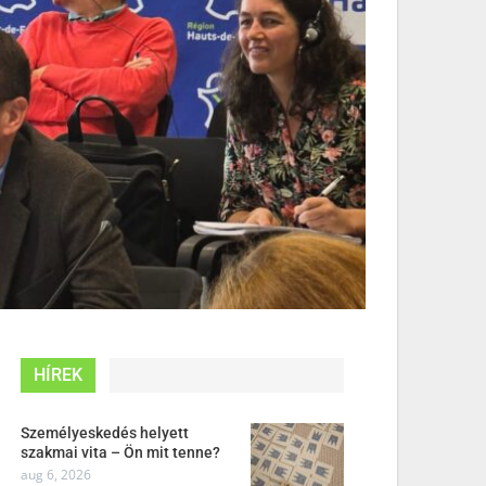
HÍREK
Személyeskedés helyett
szakmai vita – Ön mit tenne?
aug 6, 2026