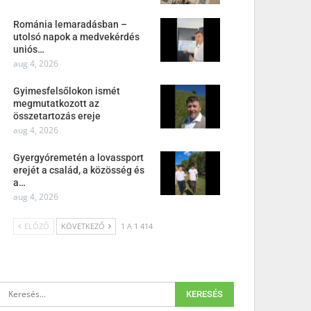
Románia lemaradásban –
utolsó napok a medvekérdés
uniós…
aug 4, 2026
Gyimesfelsőlokon ismét
megmutatkozott az
összetartozás ereje
aug 4, 2026
Gyergyóremetén a lovassport
erejét a család, a közösség és
a…
aug 4, 2026
ELŐZŐ
KÖVETKEZŐ
1 A 1 414