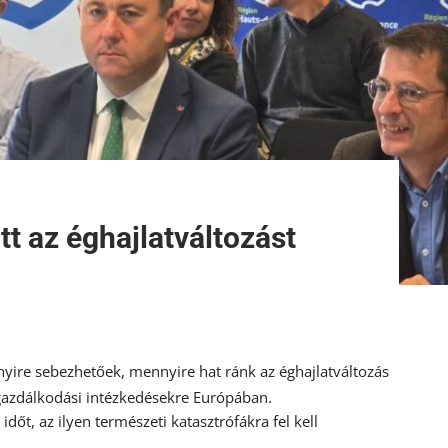
t az éghajlatváltozást
yire sebezhetőek, mennyire hat ránk az éghajlatváltozás
gazdálkodási intézkedésekre Európában.
őt, az ilyen természeti katasztrófákra fel kell