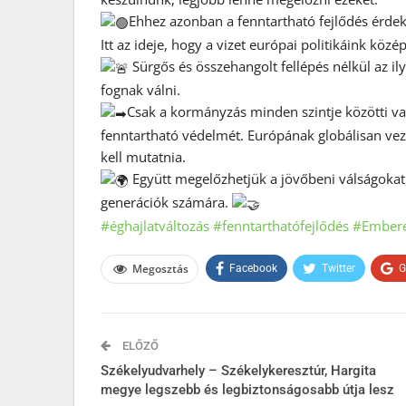
Ehhez azonban a fenntartható fejlődés érdek
Itt az ideje, hogy a vizet európai politikáink köz
Sürgős és összehangolt fellépés nélkül az i
fognak válni.
Csak a kormányzás minden szintje közötti va
fenntartható védelmét. Európának globálisan veze
kell mutatnia.
Együtt megelőzhetjük a jövőbeni válságokat
generációk számára.
#éghajlatváltozás
#fenntarthatófejlődés
#Embere
Megosztás
Facebook
Twitter
G
ELŐZŐ
Székelyudvarhely – Székelykeresztúr, Hargita
megye legszebb és legbiztonságosabb útja lesz