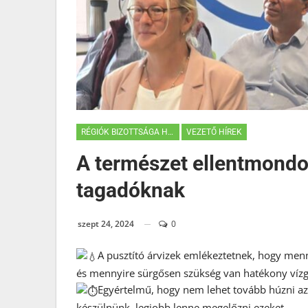
RÉGIÓK BIZOTTSÁGA HÍREK
VEZETŐ HÍREK
A természet ellentmondot
tagadóknak
szept 24, 2024
0
A pusztító árvizek emlékeztetnek, hogy menn
és mennyire sürgősen szükség van hatékony víz
Egyértelmű, hogy nem lehet tovább húzni az id
készülnünk, legjobb lenne megelőzni ezeket.