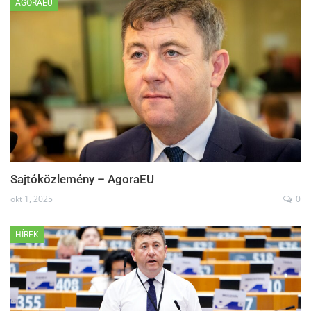
AGORAEU
Sajtóközlemény – AgoraEU
okt 1, 2025
0
HÍREK