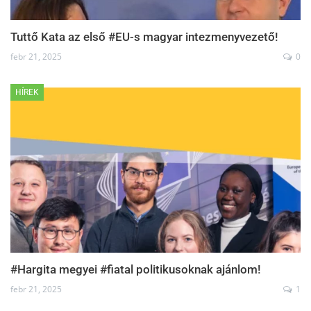
Tuttő Kata az első #EU-s magyar intezmenyvezető!
febr 21, 2025
0
HÍREK
#Hargita megyei #fiatal politikusoknak ajánlom!
febr 21, 2025
1