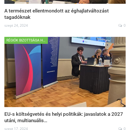
A természet ellentmondott az éghajlatváltozást
tagadóknak
szept 24, 2024
0
RÉGIÓK BIZOTTSÁGA HÍREK
EU-s költségvetés és helyi politikák: javaslatok a 2027
utáni, multianuális…
szept 17, 2024
0