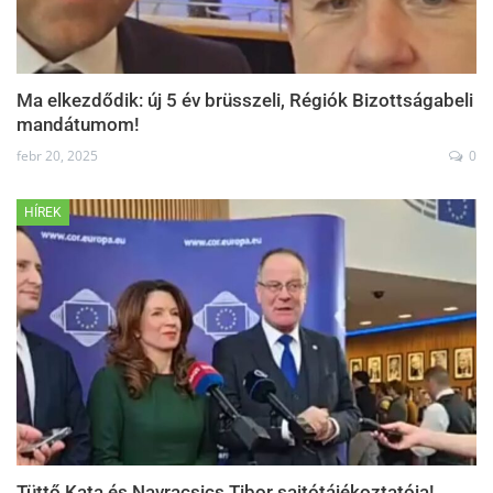
Ma elkezdődik: új 5 év brüsszeli, Régiók Bizottságabeli
mandátumom!
febr 20, 2025
0
HÍREK
Tüttő Kata és Navracsics Tibor sajtótájékoztatója!