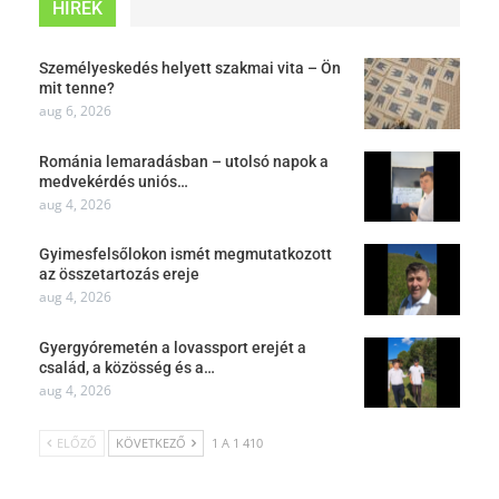
HÍREK
Személyeskedés helyett szakmai vita – Ön
mit tenne?
aug 6, 2026
Románia lemaradásban – utolsó napok a
medvekérdés uniós…
aug 4, 2026
Gyimesfelsőlokon ismét megmutatkozott
az összetartozás ereje
aug 4, 2026
Gyergyóremetén a lovassport erejét a
család, a közösség és a…
aug 4, 2026
ELŐZŐ
KÖVETKEZŐ
1 A 1 410