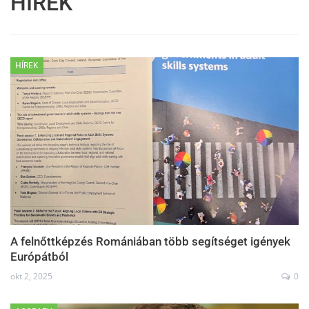
HÍREK
HÍREK
A felnőttképzés Romániában több segítséget igények
Európátból
okt 2, 2025
0