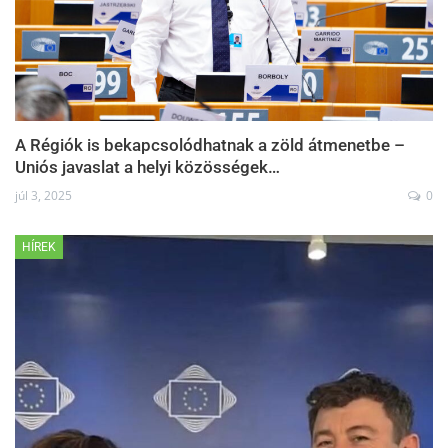
A Régiók is bekapcsolódhatnak a zöld átmenetbe –
Uniós javaslat a helyi közösségek…
júl 3, 2025
0
HÍREK