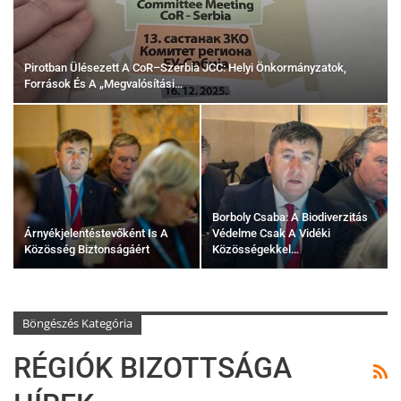
Pirotban Ülésezett A CoR–Szerbia JCC: Helyi Önkormányzatok,
Források És A „megvalósítási…
Borboly Csaba: A Biodiverzitás
Árnyékjelentéstevőként Is A
Védelme Csak A Vidéki
Közösség Biztonságáért
Közösségekkel…
Böngészés Kategória
RÉGIÓK BIZOTTSÁGA