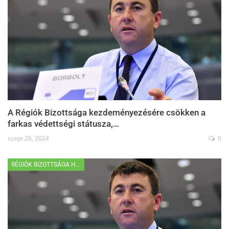
A Régiók Bizottsága kezdeményezésére csökken a
farkas védettségi státusza,…
szept 26, 2024
0
RÉGIÓK BIZOTTSÁGA HÍREK