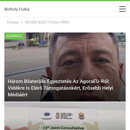
Borboly Csaba
Főoldal
RÉGIÓK BIZOTTSÁGA HÍREK
AGORAEU
Három Bilaterális Egyeztetés Az AgoraEU-Ról:
Vidékre Is Elérő Támogatásokért, Erősebb Helyi
Médiáért