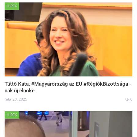
HÍREK
Tüttő Kata, #Magyarország az EU #RégiókBizottsága -
nak új elnöke
febr 20, 2025
0
HÍREK