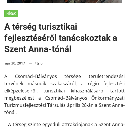
HÍREK
A térség turisztikai
fejlesztéséről tanácskoztak a
Szent Anna-tónál
ápr 30, 2017
0
A Csomád–Bálványos
térsége területrendezési
tervének második szakaszáról, a régió fejlesztési
elképzeléseiről, turisztikai kihasználásáról tartott
megbeszélést a Csomád–Bálványos Önkormányzati
Turizmusfejlesztési
Társulás április 28-án a Szent Anna-
tónál.
A térség szinte egyedüli attrakciójának a Szent Anna-
–