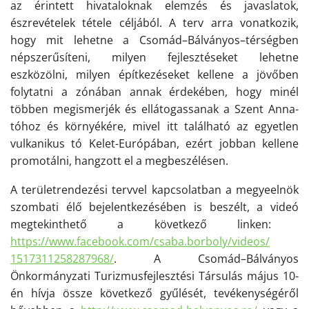
az érintett hivataloknak elemzés és javaslatok,
észrevételek tétele
céljából
. A terv arra vonatkozik,
hogy mit lehetne a Csomád–Bálványos
–
térségben
népszerűsíteni, milyen fejlesztéseket lehetne
eszközölni
, milyen építkezéseket kellene a jövőben
folytatni a zónában annak érdekében, hogy minél
többen megismerjék és ellátogassanak a Szent Anna-
tóhoz és környékére, mivel itt található az egyetlen
vulkanikus tó Kelet-Európában, ezért jobban kellene
promo
t
álni, hangzott el a megbeszélésen.
A területrendezési terv
ve
l
kapcsolatban a megyeelnök
szombati
élő bejelentkezés
ében is beszélt
, a
videó
megtekinthető a következő linken:
https://www.facebook.com/
csaba.borboly/videos/
1517311258287968/
. A Csomád–Bálványos
Önkormányzati Turizmusfejlesztési Társulás május 10-
én hívja össze következő gyűlését, tevékenység
é
ről