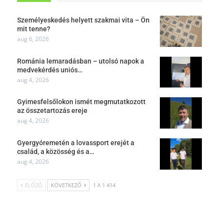
Személyeskedés helyett szakmai vita – Ön
mit tenne?
aug 6, 2026
Románia lemaradásban – utolsó napok a
medvekérdés uniós…
aug 4, 2026
Gyimesfelsőlokon ismét megmutatkozott
az összetartozás ereje
aug 4, 2026
Gyergyóremetén a lovassport erejét a
család, a közösség és a…
aug 4, 2026
ELŐZŐ
KÖVETKEZŐ
1 A 1 414