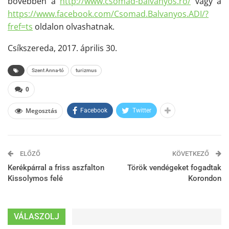
bővebben a
http://www.csomad-balvanyos.
ro/
vagy a
https://www.facebook.com/
Csomad.Balvanyos.ADI/?
fref=ts
oldalon olvashatnak.
Csíkszereda, 2017. április 30.
Szent Anna-tó
turizmus
0
Megosztás
Facebook
Twitter
ELŐZŐ
KÖVETKEZŐ
Kerékpárral a friss aszfalton
Török vendégeket fogadtak
Kissolymos felé
Korondon
VÁLASZOLJ