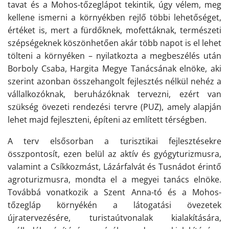
tavat és a
M
ohos
-tőzeglápot
tekintik, úgy vélem, meg
kellene ismerni a
környék
ben rejlő többi lehetőséget,
értéket is, mert a fürdőknek, mofettáknak, természeti
szépségeknek köszönhetően akár több napot is el lehet
tölteni a környéken –
nyilatkozta a megbeszélés után
Borboly Csaba, Hargita Megye Tanácsának elnöke, aki
szerint azonban ö
sszehangolt fejlesztés nélkül nehéz a
vállalkozóknak, beruházóknak tervezni, ezért van
szükség
övezeti
rendezési tervre
(PUZ)
, amely alapján
lehet majd fejleszteni, építeni az említett térségben.
A terv elsősorban a turisztikai fejlesztésekre
ös
s
zpontosít, ezen belül az aktív és gyógyturizmusra,
valamint a
Csíkk
ozmást, Lázárfalvát és Tusnádot érintő
agroturizmusra,
mondta el a megyei tanács elnöke
.
Továbbá vonatkozik a Szent Anna-tó és a
M
ohos
-
tőzegláp
környékén a látogatási övezetek
újratervezésére, turistaútvonalak kialakítására,