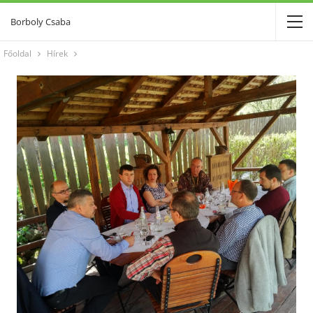
Borboly Csaba
Főoldal
Hírek