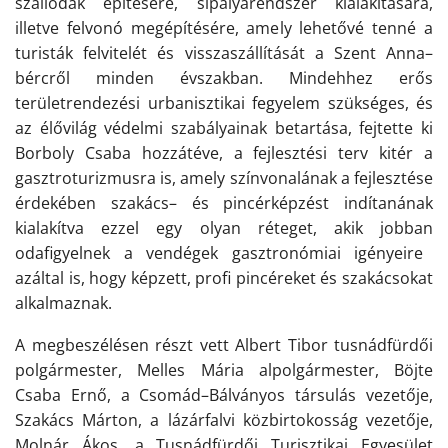
szállodák építésére, sípályarendszer kialakítására,
illetve felvonó megépítésére, amely lehetővé tenné a
turisták felvitelét és visszaszállítását a Szent Anna
–
bércről minden évszakban. Mindeh
h
ez erős
területrendezési urbanisztikai fegyelem szükséges, és
az élővilág védelm
i szabályainak
betartása, fejtette ki
Borboly Csaba
h
ozzát
év
e, a fejlesztési terv kitér a
gasztroturi
z
musra is, amely színvonalának a fejlesztése
érdekében szakács
–
és pincérképzést indítanának
kialakítva ezzel egy olyan réteget, akik
jobban
odafigyelnek a vendégek gasztronómiai igényeire
azáltal is, hogy
képzett, profi pincérek
et
és szakácsok
at
alkalmaz
nak
.
A megbeszélésen részt vett Albert Tibor tusnádfürdői
polgármester, Melles Mária alpolgármester, Böjte
Csaba Ernő, a Csomád–Bálványos társulás vezetője,
Szakács Márton, a lázárfalvi közbirtokosság vezetője,
Molnár Ákos, a Tusnádfürdői Turisztikai Egyesület