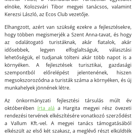
elnöke, Kolozsvári Tibor megyei tanácsos, valamint
Kerezsi László, az Ecos Club vezetője.
Elhangzott, azért van szükség ezekre a fejlesztésekre,
hogy többen megismerjék a Szent Anna-tavat, és hogy
az odalátogató turistáknak, akár fiatalok, akár
idősebbek, legyen elfoglaltság
uk
, választási
lehetőség
ük
,
el
tudjanak tölteni aká
r
több napot is a
környéken. A fejlesztések turisztikai, gazdasági
szempontból előrelépést
jelentenének
, hiszen
megsokszoroz
ó
dna a turisták száma a környéken,
és
új
munkahelyek jönnének létre.
Az önkormányzati fejlesztési társulás múlt év
októberében
írta alá
a Hargita megyei rész
övezeti
rendezési tervének elkészítésére vonatkozó szerződést
a Vallum Kft.-vel. A megyei tanács támogatásából
elkészült az első két szakasz, a meglévő részt elküldték