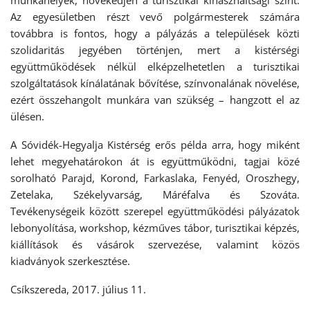
munkahelyek, növekedjen a turisztikai kihasználtsági szint.
Az egyesületben részt vevő polgármesterek számára
továbbra is fontos, hogy a pályázás a települések közti
szolidaritás jegyében történjen, mert a kistérségi
együttműködések nélkül elképzelhetetlen a turisztikai
szolgáltatások kínálatának bővítése, színvonalának növelése,
ezért összehangolt munkára van szükség – hangzott el az
ülésen.
A Sóvidék-Hegyalja Kistérség erős példa arra, hogy miként
lehet megyehatárokon át is együttműködni, tagjai közé
sorolható Parajd, Korond, Farkaslaka, Fenyéd, Oroszhegy,
Zetelaka, Székelyvarság, Máréfalva és Szováta.
Tevékenységeik között szerepel együttműködési pályázatok
lebonyolítása, workshop, kézműves tábor, turisztikai képzés,
kiállítások és vásárok szervezése, valamint közös
kiadványok szerkesztése.
Csíkszereda, 2017. július 11.