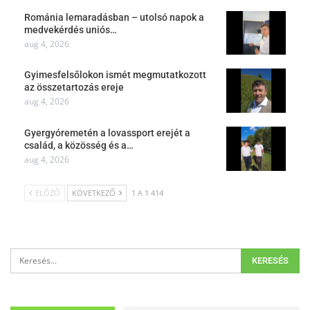
Románia lemaradásban – utolsó napok a
medvekérdés uniós…
aug 4, 2026
Gyimesfelsőlokon ismét megmutatkozott
az összetartozás ereje
aug 4, 2026
Gyergyóremetén a lovassport erejét a
család, a közösség és a…
aug 4, 2026
ELŐZŐ
KÖVETKEZŐ
1 A 1 414