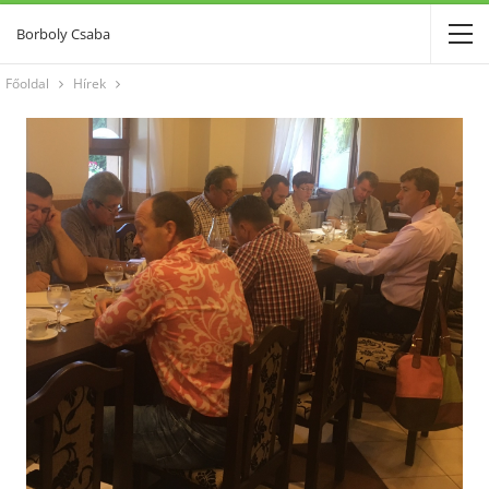
Borboly Csaba
Főoldal
Hírek