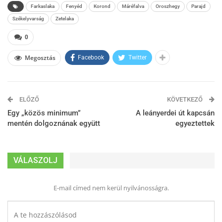
Farkaslaka
Fenyéd
Korond
Máréfalva
Oroszhegy
Parajd
Székelyvarság
Zetelaka
0
Megosztás
Facebook
Twitter
ELŐZŐ
KÖVETKEZŐ
Egy „közös minimum”
A leányerdei út kapcsán
mentén dolgoznának együtt
egyeztettek
VÁLASZOLJ
E-mail címed nem kerül nyilvánosságra.