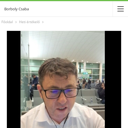
Borboly Csaba
Főoldal
Heti értékelő