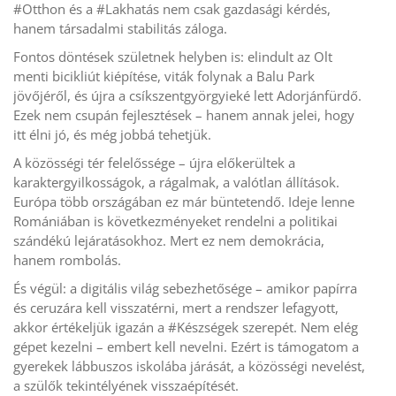
#Otthon és a #Lakhatás nem csak gazdasági kérdés,
hanem társadalmi stabilitás záloga.
Fontos döntések születnek helyben is: elindult az Olt
menti bicikliút kiépítése, viták folynak a Balu Park
jövőjéről, és újra a csíkszentgyörgyieké lett Adorjánfürdő.
Ezek nem csupán fejlesztések – hanem annak jelei, hogy
itt élni jó, és még jobbá tehetjük.
A közösségi tér felelőssége – újra előkerültek a
karaktergyilkosságok, a rágalmak, a valótlan állítások.
Európa több országában ez már büntetendő. Ideje lenne
Romániában is következményeket rendelni a politikai
szándékú lejáratásokhoz. Mert ez nem demokrácia,
hanem rombolás.
És végül: a digitális világ sebezhetősége – amikor papírra
és ceruzára kell visszatérni, mert a rendszer lefagyott,
akkor értékeljük igazán a #Készségek szerepét. Nem elég
gépet kezelni – embert kell nevelni. Ezért is támogatom a
gyerekek lábbuszos iskolába járását, a közösségi nevelést,
a szülők tekintélyének visszaépítését.