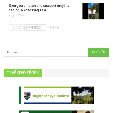
Gyergyóremetén a lovassport erejét a
család, a közösség és a…
aug 4, 2026
ELŐZŐ
KÖVETKEZŐ
1 A 1 414
TEVÉKENYSÉGEK