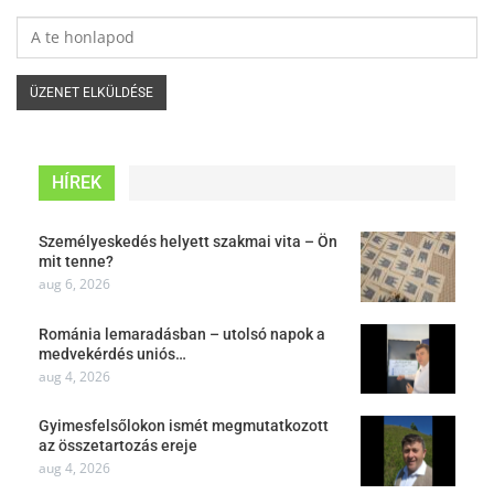
HÍREK
Személyeskedés helyett szakmai vita – Ön
mit tenne?
aug 6, 2026
Románia lemaradásban – utolsó napok a
medvekérdés uniós…
aug 4, 2026
Gyimesfelsőlokon ismét megmutatkozott
az összetartozás ereje
aug 4, 2026