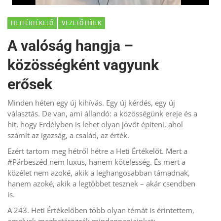
HETI ÉRTÉKELŐ
VEZETŐ HÍREK
A valóság hangja –
közösségként vagyunk
erősek
Minden héten egy új kihívás. Egy új kérdés, egy új
választás. De van, ami állandó: a közösségünk ereje és a
hit, hogy Erdélyben is lehet olyan jövőt építeni, ahol
számít az igazság, a család, az érték.
Ezért tartom meg hétről hétre a Heti Értékelőt. Mert a
#Párbeszéd nem luxus, hanem kötelesség. És mert a
közélet nem azoké, akik a leghangosabban támadnak,
hanem azoké, akik a legtöbbet tesznek – akár csendben
is.
A 243. Heti Értékelőben több olyan témát is érintettem,