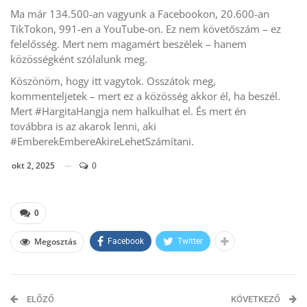
Ma már 134.500-an vagyunk a Facebookon, 20.600-an
TikTokon, 991-en a YouTube-on. Ez nem követőszám – ez
felelősség. Mert nem magamért beszélek – hanem
közösségként szólalunk meg.
Köszönöm, hogy itt vagytok. Osszátok meg,
kommenteljetek – mert ez a közösség akkor él, ha beszél.
Mert #HargitaHangja nem halkulhat el. És mert én
továbbra is az akarok lenni, aki
#EmberekEmbereAkireLehetSzámítani.
okt 2, 2025
0
0
Megosztás
Facebook
Twitter
ELŐZŐ
KÖVETKEZŐ