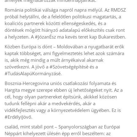
amelyek meghatározzák mindennapjainkat:
Románia politikai válsága napról napra mélyül. Az RMDSZ
próbál helytállni, de a felelőtlen politikusi magatartás, a
koalíciós partnerek közötti ellenségeskedés, és a
döntések mögött hiányzó adatalapú előkészítés csak ront
a helyzeten. A #JózanÉsz ma kevés teret kap Bukarestben.
Közben Európa is dönt – Moldovában a nyugatbarát erők
kaptak többséget, ami figyelmeztetés lehet azok számára
is, akik még mindig a múlt árnyékaival akarnak
szövetkezni. A jövő a #Szövetségépítésé és a
#TudásAlapúKormányzásé.
Bosznia-Hercegovina uniós csatlakozási folyamata és
Hargita megye szerepe ebben új lehetőségeket nyit. Az a
cél, hogy olyan partnereket építsünk, akikkel közösen
tudunk fellépni akár a medvekérdés, akár a
vidékfejlesztés vagy a környezetvédelem ügyében. Ez is
#ErdélyiJövő.
család, mint stabil pont – Spanyolországban az Európai
Néppárt kihelyezett ülésén épp erről beszéltem: az