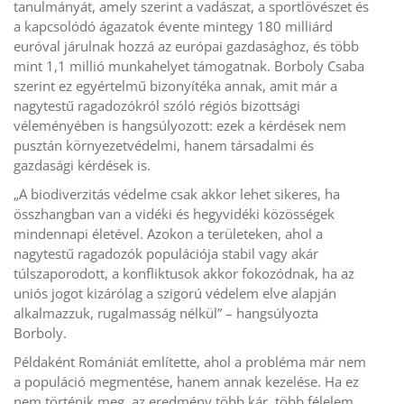
tanulmányát, amely szerint a vadászat, a sportlövészet és
a kapcsolódó ágazatok évente mintegy 180 milliárd
euróval járulnak hozzá az európai gazdasághoz, és több
mint 1,1 millió munkahelyet támogatnak. Borboly Csaba
szerint ez egyértelmű bizonyítéka annak, amit már a
nagytestű ragadozókról szóló régiós bizottsági
véleményében is hangsúlyozott: ezek a kérdések nem
pusztán környezetvédelmi, hanem társadalmi és
gazdasági kérdések is.
„A biodiverzitás védelme csak akkor lehet sikeres, ha
összhangban van a vidéki és hegyvidéki közösségek
mindennapi életével. Azokon a területeken, ahol a
nagytestű ragadozók populációja stabil vagy akár
túlszaporodott, a konfliktusok akkor fokozódnak, ha az
uniós jogot kizárólag a szigorú védelem elve alapján
alkalmazzuk, rugalmasság nélkül” – hangsúlyozta
Borboly.
Példaként Romániát említette, ahol a probléma már nem
a populáció megmentése, hanem annak kezelése. Ha ez
nem történik meg, az eredmény több kár, több félelem,