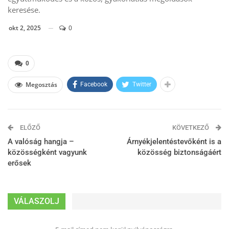
keresése.
okt 2, 2025
0
0
Megosztás
Facebook
Twitter
ELŐZŐ
KÖVETKEZŐ
A valóság hangja –
Árnyékjelentéstevőként is a
közösségként vagyunk
közösség biztonságáért
erősek
VÁLASZOLJ