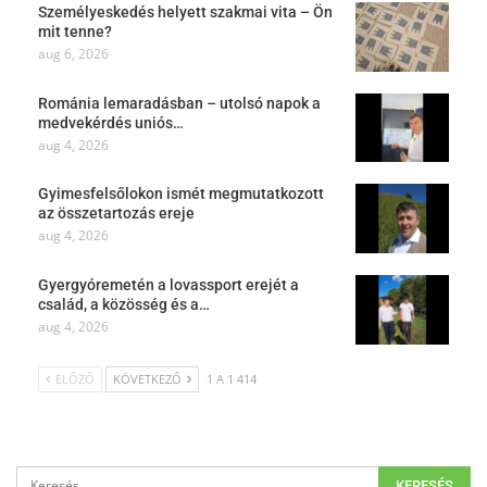
Személyeskedés helyett szakmai vita – Ön
mit tenne?
aug 6, 2026
Románia lemaradásban – utolsó napok a
medvekérdés uniós…
aug 4, 2026
Gyimesfelsőlokon ismét megmutatkozott
az összetartozás ereje
aug 4, 2026
Gyergyóremetén a lovassport erejét a
család, a közösség és a…
aug 4, 2026
ELŐZŐ
KÖVETKEZŐ
1 A 1 414