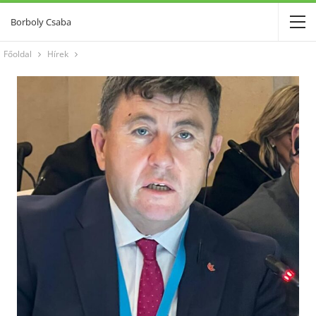
Borboly Csaba
Főoldal
Hírek