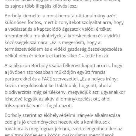
és sajnos több illegális kilövés lesz.
Borboly kiemelte: a most bemutatott tanulmány azért
különösen fontos, mert bizonyítékot szolgáltat arra, hogy
a vadászat és a kapcsolódó ágazatok valódi értéket
teremtenek a munkahelyek, a kereskedelem és a vidéki
közösségek számára. „Ez is megerősíti, hogy a
természetvédelem és a vidéki gazdaság összekapcsolása
nélkül nem érhetünk el tartós sikert” – tette hozzá.
A találkozón Borboly Csaba felkérést kapott arra is, hogy
a jövőben szorosabban működjön együtt francia
partnerekkel és a FACE szervezettel. „Ez a helyes irány:
közös megoldásokat kell találnunk, hogy ott, ahol a
biodiverzitás még sérülékeny, megvédjük azt, ugyanakkor
lehetővé tegyük az aktív állománykezelést ott, ahol
túlszaporulat van” – fogalmazott.
Borboly szerint az élőhelyvédelmi irányelv alkalmazása
eddig is jó eredményeket hozott, de a konfliktusok
továbbra is meg fognak jelenni, ezért elengedhetetlen az
együttműködés és a közös, gyakorlatias megoldások