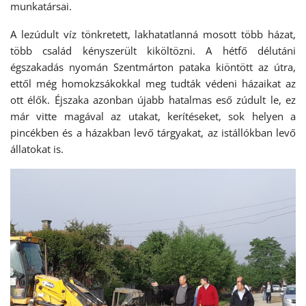
munkatársai.
A lezúdult víz tönkretett, lakhatatlanná mosott több házat,
több család kényszerült kiköltözni. A hétfő délutáni
égszakadás nyomán Szentmárton pataka kiöntött az útra,
ettől még homokzsákokkal meg tudták védeni házaikat az
ott élők. Éjszaka azonban újabb hatalmas eső zúdult le, ez
már vitte magával az utakat, kerítéseket, sok helyen a
pincékben és a házakban levő tárgyakat, az istállókban levő
állatokat is.