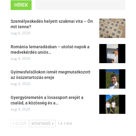
HÍREK
Személyeskedés helyett szakmai vita – Ön
mit tenne?
aug 6, 2026
Románia lemaradásban – utolsó napok a
medvekérdés uniós…
aug 4, 2026
Gyimesfelsőlokon ismét megmutatkozott
az összetartozás ereje
aug 4, 2026
Gyergyóremetén a lovassport erejét a
család, a közösség és a…
aug 4, 2026
ELŐZŐ
KÖVETKEZŐ
1 A 1 414