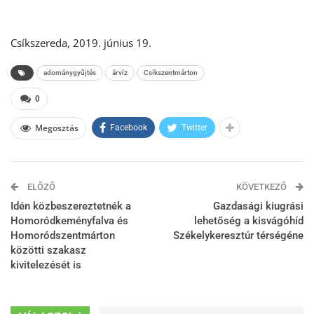
Csíkszereda, 2019. június 19.
adománygyűjtés
árvíz
Csíkszentmárton
0
Megosztás
Facebook
Twitter
ELŐZŐ
KÖVETKEZŐ
Idén közbeszereztetnék a
Gazdasági kiugrási
Homoródkeményfalva és
lehetőség a kisvágóhíd
Homoródszentmárton
Székelykeresztúr térségéne
közötti szakasz
kivitelezését is