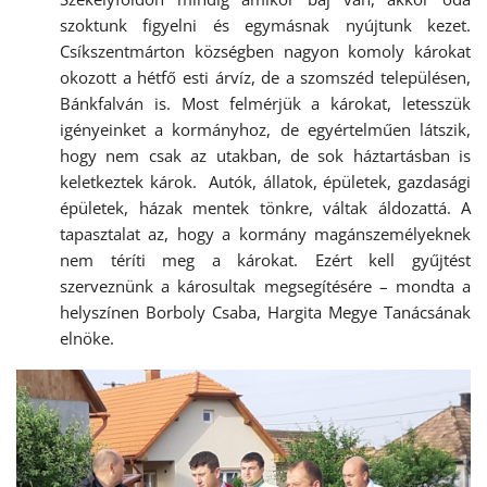
szoktunk figyelni és egymásnak nyújtunk kezet.
Csíkszentmárton községben nagyon komoly károkat
okozott a hétfő esti árvíz, de a szomszéd településen,
Bánkfalván is. Most felmérjük a károkat, letesszük
igényeinket a kormányhoz, de egyértelműen látszik,
hogy nem csak az utakban, de sok háztartásban is
keletkeztek károk. Autók, állatok, épületek, gazdasági
épületek, házak mentek tönkre, váltak áldozattá. A
tapasztalat az, hogy a kormány magánszemélyeknek
nem téríti meg a károkat. Ezért kell gyűjtést
szerveznünk a károsultak megsegítésére – mondta a
helyszínen Borboly Csaba, Hargita Megye Tanácsának
elnöke.