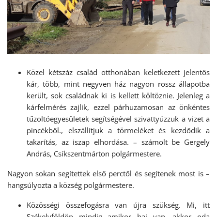
Közel kétszáz család otthonában keletkezett jelentős
kár, több, mint negyven ház nagyon rossz állapotba
került, sok családnak ki is kellett költöznie. Jelenleg a
kárfelmérés zajlik, ezzel párhuzamosan az önkéntes
tűzoltóegyesületek segítségével szivattyúzzuk a vizet a
pincékből., elszállítjuk a törmeléket és kezdődik a
takarítás, az iszap elhordása. – számolt be Gergely
András, Csíkszentmárton polgármestere.
Nagyon sokan segítettek első perctől és segítenek most is –
hangsúlyozta a község polgármestere.
Közösségi összefogásra van újra szükség. Mi, itt
Székelyföldön mindig amikor baj van, akkor oda