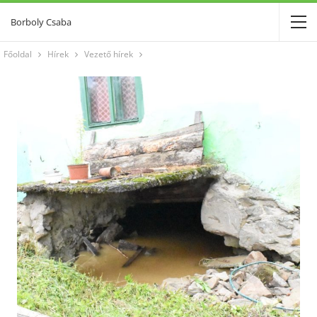
Borboly Csaba
Főoldal
Hírek
Vezető hírek