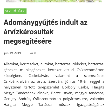
VEZETŐ HÍREK
Adománygyűjtés indult az
árvízkárosultak
megsegítésére
jún 19, 2019
0
Állatokat, kerítéseket, autókat, háztartási cikkeket, háztartási
gépeket, munkagépeket, kerteket vitt el Csíkszentmárton
községben, Csekefalván, valamint a szomszédos
Csíkbánkfalván az árvíz. Szerdán, június 19-én reggel a
helyszínen tartott terepszemlét Borboly Csaba, Hargita
Megye Tanácsának elnöke, Becze István, megyei tanácsos,
Gergely András, Csíkszentmárton polgármestere, valamint
Hargita Megye Tanácsa műszaki igazgatóságának