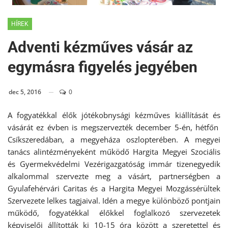
HÍREK
Adventi kézműves vásár az
egymásra figyelés jegyében
dec 5, 2016
0
A fogyatékkal élők jótékobnysági kézműves kiállítását és
vásárát ez évben is megszervezték december 5-én, hétfőn
Csíkszeredában, a megyeháza oszlopterében. A megyei
tanács alintézményeként működő Hargita Megyei Szociális
és Gyermekvédelmi Vezérigazgatóság immár tizenegyedik
alkalommal szervezte meg a vásárt, partnerségben a
Gyulafehérvári Caritas és a Hargita Megyei Mozgássérültek
Szervezete lelkes tagjaival. Idén a megye különböző pontjain
működő, fogyatékkal élőkkel foglalkozó szervezetek
képviselői állították ki 10-15 óra között a szeretettel és