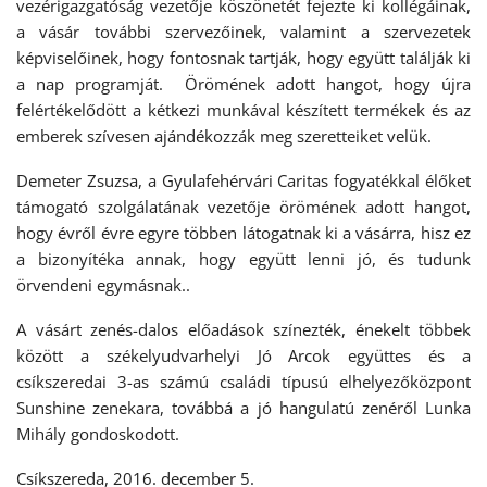
vezérigazgatóság vezetője köszönetét fejezte ki kollégáinak,
a vásár további szervezőinek, valamint a szervezetek
képviselőinek, hogy fontosnak tartják, hogy együtt találják ki
a nap programját. Örömének adott hangot, hogy újra
felértékelődött a kétkezi munkával készített termékek és az
emberek szívesen ajándékozzák meg szeretteiket velük.
Demeter Zsuzsa, a Gyulafehérvári Caritas fogyatékkal élőket
támogató szolgálatának vezetője örömének adott hangot,
hogy évről évre egyre többen látogatnak ki a vásárra, hisz ez
a bizonyítéka annak, hogy együtt lenni jó, és tudunk
örvendeni egymásnak..
A vásárt zenés-dalos előadások színezték, énekelt többek
között a székelyudvarhelyi Jó Arcok együttes és a
csíkszeredai 3-as számú családi típusú elhelyezőközpont
Sunshine zenekara, továbbá a jó hangulatú zenéről Lunka
Mihály gondoskodott.
Csíkszereda, 2016. december 5.