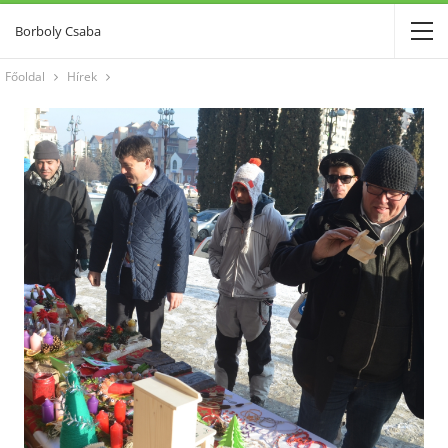
Borboly Csaba
Főoldal
Hírek