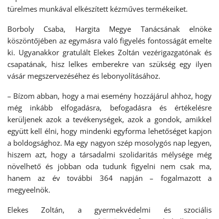
türelmes munkával elkészített kézműves termékeiket.
Borboly Csaba, Hargita Megye Tanácsának elnöke
köszöntőjében az egymásra való figyelés fontosságát emelte
ki. Ugyanakkor gratulált Elekes Zoltán vezérigazgatónak és
csapatának, hisz lelkes emberekre van szükség egy ilyen
vásár megszervezéséhez és lebonyolításához.
– Bízom abban, hogy a mai esemény hozzájárul ahhoz, hogy
még inkább elfogadásra, befogadásra és értékelésre
kerüljenek azok a tevékenységek, azok a gondok, amikkel
együtt kell élni, hogy mindenki egyforma lehetőséget kapjon
a boldogsághoz. Ma egy nagyon szép mosolygós nap legyen,
hiszem azt, hogy a társadalmi szolidaritás mélysége még
növelhető és jobban oda tudunk figyelni nem csak ma,
hanem az év további 364 napján – fogalmazott a
megyeelnök.
Elekes Zoltán, a gyermekvédelmi és szociális