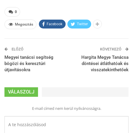
0
Megosztás
Facebook
Twitter
ELŐZŐ
KÖVETKEZŐ
Megyei tanácsi segítség
Hargita Megye Tanácsa
bögözi és keresztúri
döntései átláthatóak és
útjavításokra
visszatekinthetőek
VÁLASZOLJ
E-mail címed nem kerül nyilvánosságra.