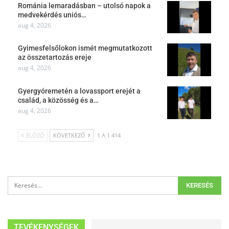
Románia lemaradásban – utolsó napok a
medvekérdés uniós…
aug 4, 2026
Gyimesfelsőlokon ismét megmutatkozott
az összetartozás ereje
aug 4, 2026
Gyergyóremetén a lovassport erejét a
család, a közösség és a…
aug 4, 2026
ELŐZŐ
KÖVETKEZŐ
1 A 1 414
TEVÉKENYSÉGEK