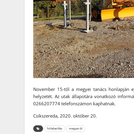
November 15-től a megyei tanács honlapján eg
helyzetét. Az utak állapotára vonatkozó inform
0266207774 telefonszámon kaphatnak.
Csíkszereda, 2020. október 20.
hótalanítás
megyei út