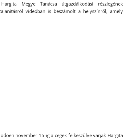
Hargita Megye Tanácsa útgazdálkodási részlegének
talanításról videóban is beszámolt a helyszínről, amely
zdődően november 15-ig a cégek felkészülve várják Hargita