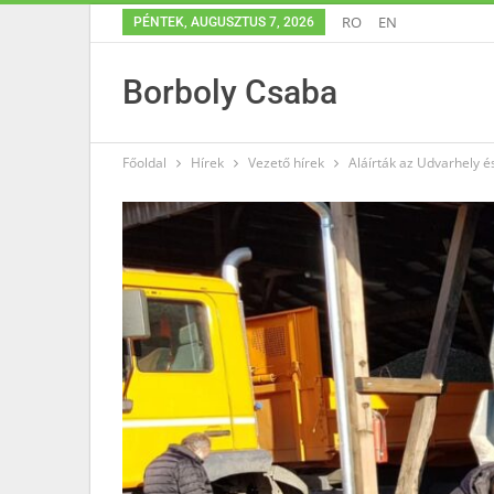
RO
EN
PÉNTEK, AUGUSZTUS 7, 2026
Borboly Csaba
Főoldal
Hírek
Vezető hírek
Aláírták az Udvarhely é