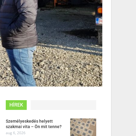
HÍREK
Személyeskedés helyett
szakmai vita – Ön mit tenne?
aug 6, 2026