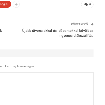
oogle+
0
KÖVETKEZŐ
ok
Újabb útvonalakkal és időpontokkal bővült az
ingyenes diákszállítás
nem kerül nyilvánosságra.