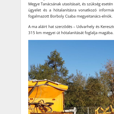
Megye Tanácsának utasításait, és szükség esetén
ügyelet és a hótalanításra vonatkozó informá
fogalmazott Borboly Csaba megyeitanács-elnök.
A ma aláírt hat szerződés – Udvarhely és Keresztú
315 km megyei út hótalanítását foglalja magába.