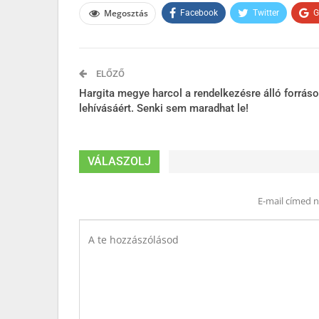
Megosztás
Facebook
Twitter
G
ELŐZŐ
Hargita megye harcol a rendelkezésre álló forrás
lehívásáért. Senki sem maradhat le!
VÁLASZOLJ
E-mail címed 