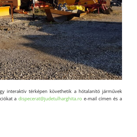
y interaktív térképen követhetik a hótalanító járművek
ációkat a
dispecerat@judetulharghita.ro
e-mail címen és a