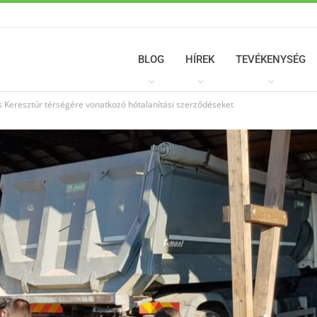
BLOG
HÍREK
TEVÉKENYSÉG
s Keresztúr térségére vonatkozó hótalanítási szerződéseket