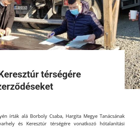
 Keresztúr térségére
szerződéseket
lyén írták alá Borboly Csaba, Hargita Megye Tanácsának
rhely és Keresztúr térségére vonatkozó hótalanítási