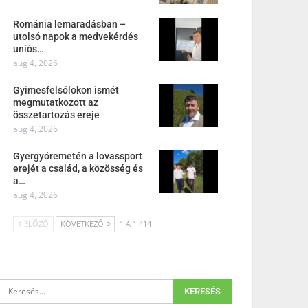
Románia lemaradásban –
utolsó napok a medvekérdés
uniós…
aug 4, 2026
Gyimesfelsőlokon ismét
megmutatkozott az
összetartozás ereje
aug 4, 2026
Gyergyóremetén a lovassport
erejét a család, a közösség és
a…
aug 4, 2026
ELŐZŐ
KÖVETKEZŐ
1 A 1 414