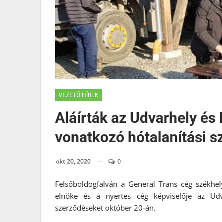
VEZETŐ HÍREK
Aláírták az Udvarhely és
vonatkozó hótalanítási 
okt 20, 2020
0
Felsőboldogfalván a General Trans cég székhe
elnöke és a nyertes cég képviselője az Udva
szerződéseket október 20-án.