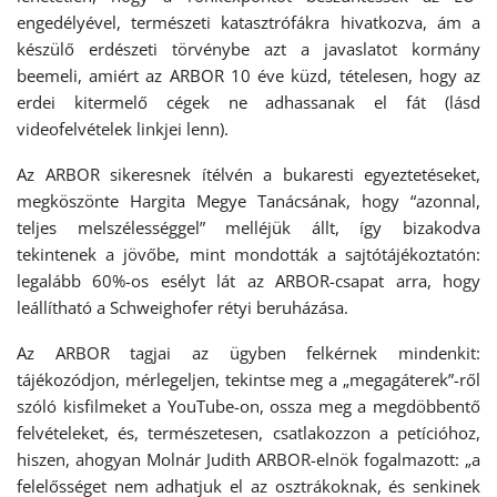
engedélyével, természeti katasztrófákra hivatkozva, ám a
készülő erdészeti törvénybe azt a javaslatot kormány
beemeli, amiért az ARBOR 10 éve küzd, tételesen, hogy az
erdei kitermelő cégek ne adhassanak el fát (lásd
videofelvételek linkjei lenn).
Az ARBOR sikeresnek ítélvén a bukaresti egyeztetéseket,
megköszönte Hargita Megye Tanácsának, hogy “azonnal,
teljes melszélességgel” melléjük állt, így bizakodva
tekintenek a jövőbe, mint mondották a sajtótájékoztatón:
legalább 60%-os esélyt lát az ARBOR-csapat arra, hogy
leállítható a Schweighofer rétyi beruházása.
Az ARBOR tagjai az ügyben felkérnek mindenkit:
tájékozódjon, mérlegeljen, tekintse meg a „megagáterek”-ről
szóló kisfilmeket a YouTube-on, ossza meg a megdöbbentő
felvételeket, és, természetesen, csatlakozzon a petícióhoz,
hiszen, ahogyan Molnár Judith ARBOR-elnök fogalmazott: „a
felelősséget nem adhatjuk el az osztrákoknak, és senkinek