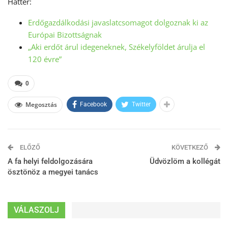
Háttér:
Erdőgazdálkodási javaslatcsomagot dolgoznak ki az
Európai Bizottságnak
„Aki erdőt árul idegeneknek, Székelyföldet árulja el
120 évre”
0
Megosztás
Facebook
Twitter
ELŐZŐ
KÖVETKEZŐ
A fa helyi feldolgozására
Üdvözlöm a kollégát
ösztönöz a megyei tanács
VÁLASZOLJ