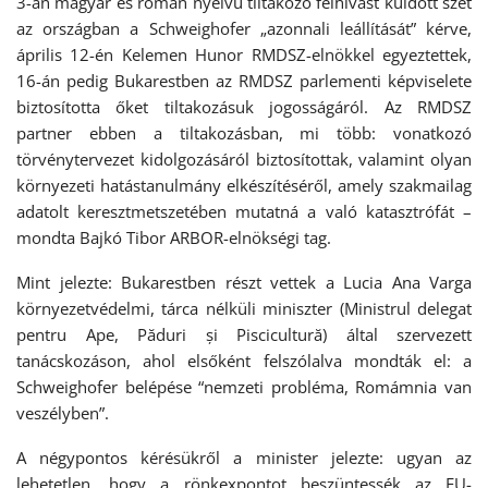
3-án magyar és román nyelvű tiltakozó felhívást küldött szét
az országban a Schweighofer „azonnali leállítását” kérve,
április 12-én Kelemen Hunor RMDSZ-elnökkel egyeztettek,
16-án pedig Bukarestben az RMDSZ parlementi képviselete
biztosította őket tiltakozásuk jogosságáról. Az RMDSZ
partner ebben a tiltakozásban, mi több: vonatkozó
törvénytervezet kidolgozásáról biztosítottak, valamint olyan
környezeti hatástanulmány elkészítéséről, amely szakmailag
adatolt keresztmetszetében mutatná a való katasztrófát –
mondta Bajkó Tibor ARBOR-elnökségi tag.
Mint jelezte: Bukarestben részt vettek a Lucia Ana Varga
környezetvédelmi, tárca nélküli miniszter (Ministrul delegat
pentru Ape, Păduri și Piscicultură) által szervezett
tanácskozáson, ahol elsőként felszólalva mondták el: a
Schweighofer belépése “nemzeti probléma, Romámnia van
veszélyben”.
A négypontos kérésükről a minister jelezte: ugyan az
lehetetlen, hogy a rönkexpontot beszüntessék az EU-