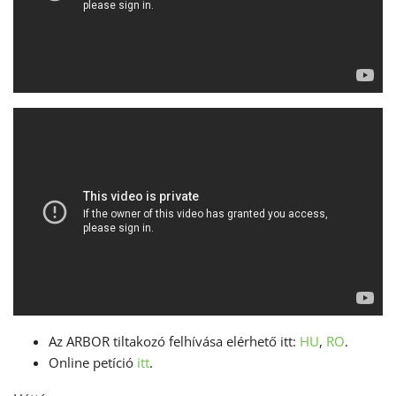
Az ARBOR tiltakozó felhívása elérhető itt:
HU
,
RO
.
Online petíció
itt
.