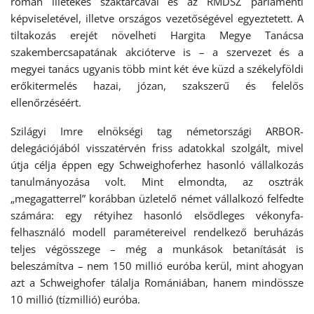
román illetékes szaktárcával és az RMDSZ parlamenti
képviseletével, illetve országos vezetőségével egyeztetett. A
tiltakozás erejét növelheti Hargita Megye Tanácsa
szakembercsapatának akcióterve is – a szervezet és a
megyei tanács ugyanis több mint két éve küzd a székelyföldi
erőkitermelés hazai, józan, szakszerű és felelős
ellenőrzéséért.
Szilágyi Imre elnökségi tag németországi ARBOR-
delegációjából visszatérvén friss adatokkal szolgált, mivel
útja célja éppen egy Schweighoferhez hasonló vállalkozás
tanulmányozása volt. Mint elmondta, az osztrák
„megagatterrel” korábban üzletelő német vállalkozó felfedte
számára: egy rétyihez hasonló elsődleges vékonyfa-
felhasználó modell paramétereivel rendelkező beruházás
teljes végösszege – még a munkások betanítását is
beleszámítva – nem 150 millió euróba kerül, mint ahogyan
azt a Schweighofer tálalja Romániában, hanem mindössze
10 millió (tízmillió) euróba.