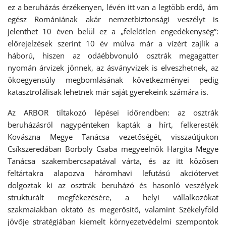
ez a beruházás érzékenyen, lévén itt van a legtöbb erdő, ám
egész Romániának akár nemzetbiztonsági veszélyt is
jelenthet 10 éven belül ez a „felelőtlen engedékenység”:
előrejelzések szerint 10 év múlva már a vízért zajlik a
háború, hiszen az odáébbvonuló osztrák megagatter
nyomán árvizek jönnek, az ásványvizek is elveszhetnek, az
ökoegyensúly megbomlásának következményei pedig
katasztrofálisak lehetnek már saját gyerekeink számára is.
Az ARBOR tiltakozó lépései időrendben: az osztrák
beruházásról nagypénteken kapták a hírt, felkeresték
Kovászna Megye Tanácsa vezetőségét, visszaútjukon
Csíkszeredában Borboly Csaba megyeelnök Hargita Megye
Tanácsa szakembercsapatával várta, és az itt közösen
feltártakra alapozva háromhavi lefutású akciótervet
dolgoztak ki az osztrák beruházó és hasonló veszélyek
strukturált megfékezésére, a helyi vállalkozókat
szakmaiakban oktató és megerősítő, valamint Székelyföld
jövője stratégiában kiemelt környezetvédelmi szempontok