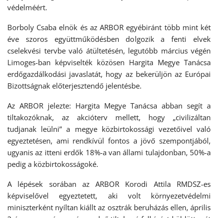
védelméért.
Borboly Csaba elnök és az ARBOR egyébiránt több mint két
éve szoros együttműködésben dolgozik a fenti elvek
cselekvési tervbe való átültetésén, legutóbb március végén
Limoges-ban képviselték közösen Hargita Megye Tanácsa
erdőgazdálkodási javaslatát, hogy az bekerüljön az Európai
Bizottságnak előterjesztendő jelentésbe.
Az ARBOR jelezte: Hargita Megye Tanácsa abban segít a
tiltakozóknak, az akcióterv mellett, hogy „civilizáltan
tudjanak leülni” a megye közbirtokossági vezetőivel való
egyeztetésen, ami rendkívül fontos a jövő szempontjából,
ugyanis az itteni erdők 18%-a van állami tulajdonban, 50%-a
pedig a közbirtokosságoké.
A lépések sorában az ARBOR Korodi Attila RMDSZ-es
képviselővel egyeztetett, aki volt környezetvédelmi
miniszterként nyíltan kiállt az osztrák beruházás ellen, április