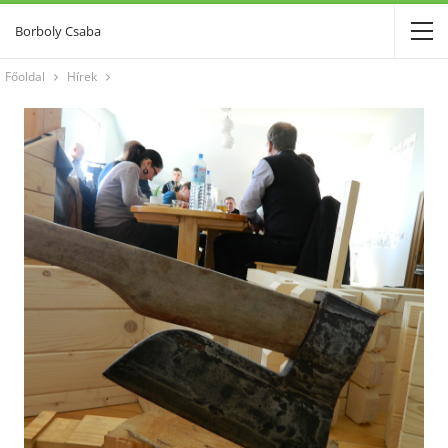
Borboly Csaba
Főoldal
Hírek