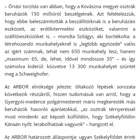
– Óriási torzítás van abban, hogy a Kovászna megyei osztrák
beruházók 150 millióról beszélgetnek. Azt feltételezzük,
hogy ebbe beleszámították a beszállítóiknak is a beruházási
eszközeit, az erdőkitermelési eszközöket, valamint a
szállítóeszközöket is. – mondta Szilágyi, aki borítékolta: a
létrehozandó munkahelyeknél is „legtöbb egytizede” valós
az ígért számnak, tehát nem 650 munkahely lesz, hanem
„maximum 65, de, lehet, idővel mindössze 35” – és így
számolva kiderül: közvetve 13 300 munkahelyet szüntet
meg a Schweighofer.
Az ARBOR elnöksége jelezte: tiltakozó lépések sorozata
következik részükről, hiszen tudomásuk van arról, hogy a
Gyergyói-medence polgármestereit máris megkeresték más
beruházók hasonló ajánlatokkal, „az osztrák térnyeréssel
most mindenki azt képzeli külföldön, hogy Székelyföldön
Kánaán nyílt: lerabolhatóak vagyunk” – hangzott el.
Az ARBOR határozott álláspontja: ugyan Székelyföldet érinti