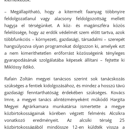
– Megállapítható, hogy a kitermelt faanyag többnyire
feldolgozatlanul vagy alacsony feldolgozottság mellett
hagyja el térségünket. A köz- és magánszféra közös
felelőssége, hogy az erdők védelmét szem előtt tartva, azok
többfunkciós – környezeti, gazdasági, társadalmi – szerepét
hangsúlyozva olyan programokat dolgozzon ki, amelyek ezt
a nem kimeríthetetlen erőforrást közösségeink tényleges
gyarapodásának szolgálatába képesek állítani – fejtette ki
Miklóssy Ildikó.
Rafain Zoltán megyei tanácsos szerint sok tanácskozás
szükséges a fentiek kidolgozásához, és mindez a hosszú távú
gazdasági fenntarthatóság érdekében szükséges. Kovács
Imre, a megyei tanács alintézményeként működő Hargita
Megyei Agrárkamara munkatársa ismertette a megye
közbirtokosságainak körében végzett felmérés Alcsíkra
vonatkozó eredményeit. Az alcsíki térség 25
közbirtokosságából mindössze 12-en küldték vissza a