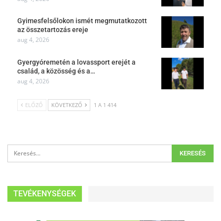
Gyimesfelsőlokon ismét megmutatkozott
az összetartozás ereje
aug 4, 2026
Gyergyóremetén a lovassport erejét a
család, a közösség és a…
aug 4, 2026
ELŐZŐ
KÖVETKEZŐ
1 A 1 414
TEVÉKENYSÉGEK