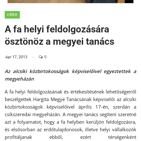
HÍREK
A fa helyi feldolgozására
ösztönöz a megyei tanács
ápr 17, 2013
0
Az alcsíki közbirtokosságok képviselőivel egyeztettek a
megyeházán
A fa helyi feldolgozásának és értékesítésének lehetőségeiről
beszélgettek Hargita Megye Tanácsának képviselői az alcsíki
közbirtokosságok képviselőivel április 17-én, szerdán a
csíkszeredai megyeházán. A megyei tanács segíteni szeretné
azt a folyamatot, hogy a fa helyben kerüljön feldolgozásra,
és elsősorban az erdőtulajdonosok, illetve helyi vállalkozók
profitáljanak ebből, ezért térségenként