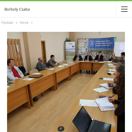
Borboly Csaba
Főoldal
Hírek