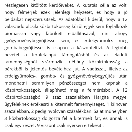
részlegesen kitöltött kérdőíveket. A kutatás célja az volt,
hogy felmérjék ezek jelenlegi helyzetét, és hogy a jó
példáikat népszerűsítsék. Az adatokból kiderül, hogy a 12
válaszadó alcsíki közbirtokosság közül egyik sem foglalkozik
biomassza vagy fabrikett előállításával, mint ahogy
gyógynövénybegyűjtéssel sem, és erdeigyümölcs- meg
gombabegyűjtéssel is csupán a kászonfeltízi. A legtöbb
bevétel a területalapú támogatásból és az eladott
famennyiségből származik, néhány közbirtokosság a
bérekből is jelentős bevételhez jut. A vadászat, illetve az
erdeigyümölcs-, gomba- és gyógynövénybegyűjtés után
mondhatni semmilyen pénzösszeget nem kapnak a
közbirtokosságok, állapítható meg a felmérésből. A 12
közbirtokosságból 9 száz százalékban Hargita megyei
ügyfeleknek értékesíti a kitermelt famennyiséget, 1 kilncven
százalékban, 2 pedig nyolcvan százalékban. Saját műhelyben
3 közbirtokosság dolgozza fel a kitermelt fát, és annak is
csak egy részét, 9 viszont csak nyersen értékesíti.