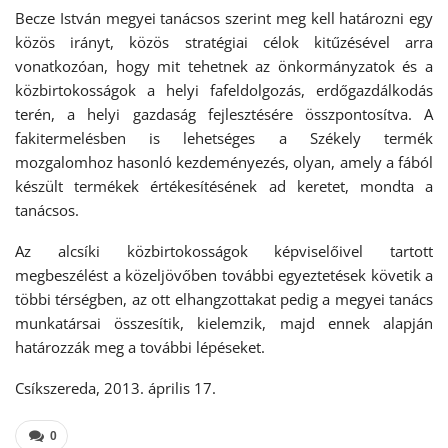
Becze István megyei tanácsos szerint meg kell határozni egy
közös irányt, közös stratégiai célok kitűzésével arra
vonatkozóan, hogy mit tehetnek az önkormányzatok és a
közbirtokosságok a helyi fafeldolgozás, erdőgazdálkodás
terén, a helyi gazdaság fejlesztésére összpontosítva. A
fakitermelésben is lehetséges a Székely termék
mozgalomhoz hasonló kezdeményezés, olyan, amely a fából
készült termékek értékesítésének ad keretet, mondta a
tanácsos.
Az alcsíki közbirtokosságok képviselőivel tartott
megbeszélést a közeljövőben további egyeztetések követik a
többi térségben, az ott elhangzottakat pedig a megyei tanács
munkatársai összesítik, kielemzik, majd ennek alapján
határozzák meg a további lépéseket.
Csíkszereda, 2013. április 17.
0