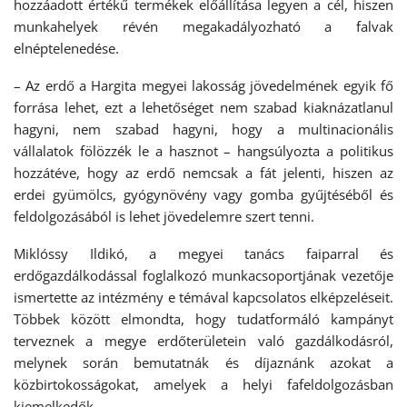
hozzáadott értékű termékek előállítása legyen a cél, hiszen
munkahelyek révén megakadályozható a falvak
elnéptelenedése.
– Az erdő a Hargita megyei lakosság jövedelmének egyik fő
forrása lehet, ezt a lehetőséget nem szabad kiaknázatlanul
hagyni, nem szabad hagyni, hogy a multinacionális
vállalatok fölözzék le a hasznot – hangsúlyozta a politikus
hozzátéve, hogy az erdő nemcsak a fát jelenti, hiszen az
erdei gyümölcs, gyógynövény vagy gomba gyűjtéséből és
feldolgozásából is lehet jövedelemre szert tenni.
Miklóssy Ildikó, a megyei tanács faiparral és
erdőgazdálkodással foglalkozó munkacsoportjának vezetője
ismertette az intézmény e témával kapcsolatos elképzeléseit.
Többek között elmondta, hogy tudatformáló kampányt
terveznek a megye erdőterületein való gazdálkodásról,
melynek során bemutatnák és díjaznánk azokat a
közbirtokosságokat, amelyek a helyi fafeldolgozásban
kiemelkedők.