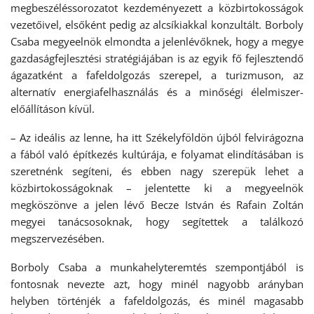
megbeszéléssorozatot kezdeményezett a közbirtokosságok
vezetőivel, elsőként pedig az alcsíkiakkal konzultált. Borboly
Csaba megyeelnök elmondta a jelenlévőknek, hogy a megye
gazdaságfejlesztési stratégiájában is az egyik fő fejlesztendő
ágazatként a fafeldolgozás szerepel, a turizmuson, az
alternatív energiafelhasználás és a minőségi élelmiszer-
előállításon kívül.
– Az ideális az lenne, ha itt Székelyföldön újból felvirágozna
a fából való építkezés kultúrája, e folyamat elindításában is
szeretnénk segíteni, és ebben nagy szerepük lehet a
közbirtokosságoknak – jelentette ki a megyeelnök
megköszönve a jelen lévő Becze István és Rafain Zoltán
megyei tanácsosoknak, hogy segítettek a találkozó
megszervezésében.
Borboly Csaba a munkahelyteremtés szempontjából is
fontosnak nevezte azt, hogy minél nagyobb arányban
helyben történjék a fafeldolgozás, és minél magasabb