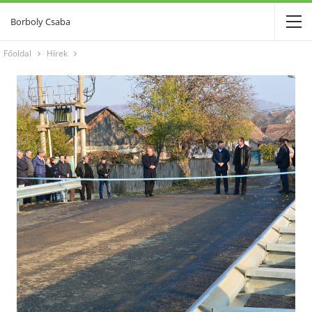
Borboly Csaba
Főoldal
Hírek