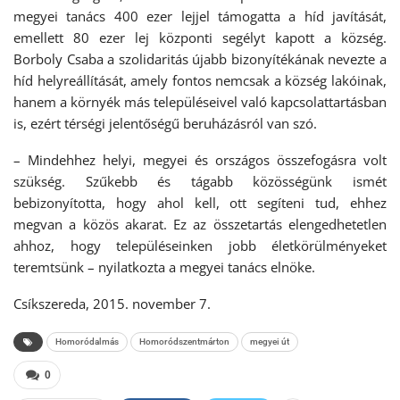
megyei tanács 400 ezer lejjel támogatta a híd javítását,
emellett 80 ezer lej központi segélyt kapott a község.
Borboly Csaba a szolidaritás újabb bizonyítékának nevezte a
híd helyreállítását, amely fontos nemcsak a község lakóinak,
hanem a környék más településeivel való kapcsolattartásban
is, ezért térségi jelentőségű beruházásról van szó.
– Mindehhez helyi, megyei és országos összefogásra volt
szükség. Szűkebb és tágabb közösségünk ismét
bebizonyította, hogy ahol kell, ott segíteni tud, ehhez
megvan a közös akarat. Ez az összetartás elengedhetetlen
ahhoz, hogy településeinken jobb életkörülményeket
teremtsünk – nyilatkozta a megyei tanács elnöke.
Csíkszereda, 2015. november 7.
Homoródalmás
Homoródszentmárton
megyei út
0