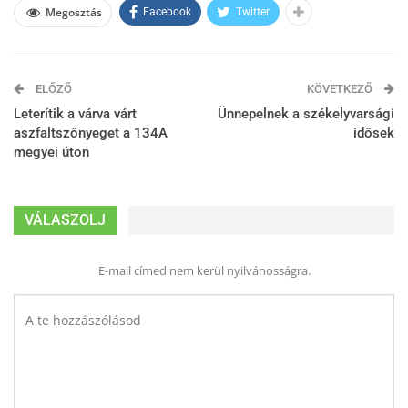
Megosztás
Facebook
Twitter
ELŐZŐ
KÖVETKEZŐ
Leterítik a várva várt
Ünnepelnek a székelyvarsági
aszfaltszőnyeget a 134A
idősek
megyei úton
VÁLASZOLJ
E-mail címed nem kerül nyilvánosságra.