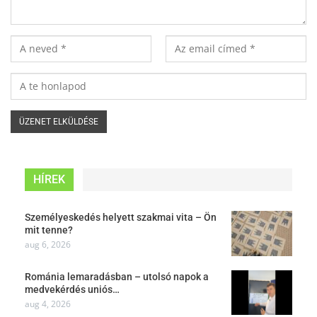
HÍREK
Személyeskedés helyett szakmai vita – Ön
mit tenne?
aug 6, 2026
Románia lemaradásban – utolsó napok a
medvekérdés uniós…
aug 4, 2026