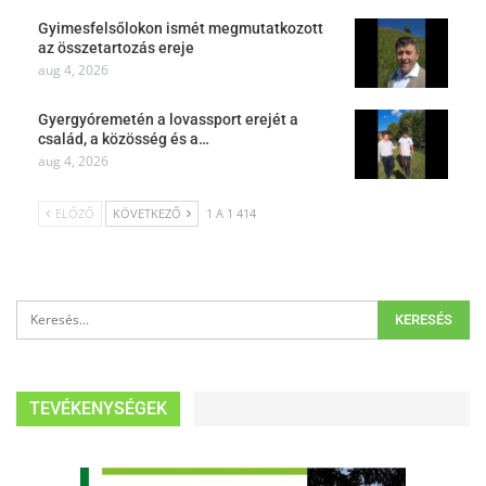
Gyimesfelsőlokon ismét megmutatkozott
az összetartozás ereje
aug 4, 2026
Gyergyóremetén a lovassport erejét a
család, a közösség és a…
aug 4, 2026
ELŐZŐ
KÖVETKEZŐ
1 A 1 414
TEVÉKENYSÉGEK