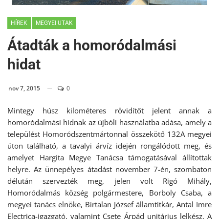
HÍREK
MEGYEI UTAK
Átadták a homoródalmási
hidat
nov 7, 2015
0
Mintegy húsz kilométeres rövidítőt jelent annak a
homoródalmási hídnak az újbóli használatba adása, amely a
települést Homoródszentmártonnal összekötő 132A megyei
úton található, a tavalyi árvíz idején rongálódott meg, és
amelyet Hargita Megye Tanácsa támogatásával állítottak
helyre. Az ünnepélyes átadást november 7-én, szombaton
délután szervezték meg, jelen volt Rigó Mihály,
Homoródalmás község polgármestere, Borboly Csaba, a
megyei tanács elnöke, Birtalan József államtitkár, Antal Imre
Electrica-igazgató, valamint Csete Árpád unitárius lelkész. A