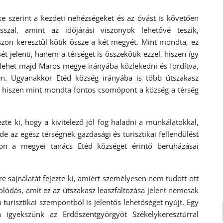
 szerint a kezdeti nehézségeket és az óvást is követően
zal, amint az időjárási viszonyok lehetővé teszik,
zon keresztül kötik össze a két megyét. Mint mondta, ez
 jelenti, hanem a térséget is összekötik ezzel, hiszen így
lehet majd Maros megye irányába közlekedni és fordítva,
ben. Ugyanakkor Etéd község irányába is több útszakasz
tt, hiszen mint mondta fontos csomópont a község a térség
te ki, hogy a kivitelező jól fog haladni a munkálatokkal,
e az egész térségnek gazdasági és turisztikai fellendülést
on a megyei tanács Etéd községet érintő beruházásai
e sajnálatát fejezte ki, amiért személyesen nem tudott ott
olódás, amit ez az útszakasz leaszfaltozása jelent nemcsak
risztikai szempontból is jelentős lehetőséget nyújt. Egy
a igyekszünk az Erdőszentgyörgyöt Székelykeresztúrral