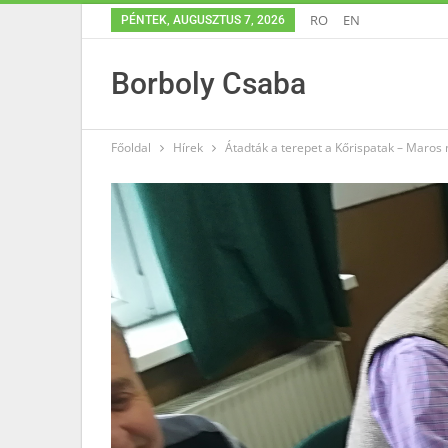
RO
EN
PÉNTEK, AUGUSZTUS 7, 2026
Borboly Csaba
Főoldal
Hírek
Átadták a terepet a Kőrispatak – Maros