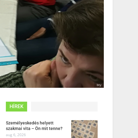
bty
HÍREK
Személyeskedés helyett
szakmai vita – Ön mit tenne?
aug 6, 2026