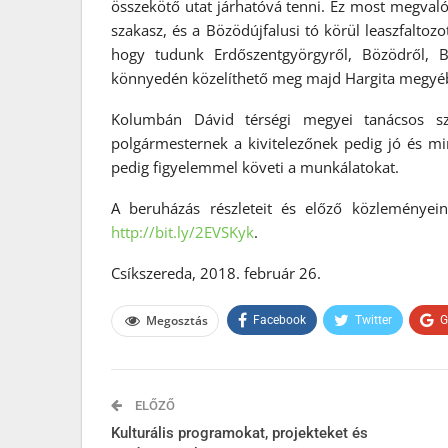
összekötő utat járhatóvá tenni. Ez most megvalós
szakasz, és a Bözödújfalusi tó körül leaszfaltozot
hogy tudunk Erdőszentgyörgyről, Bözödről, Bö
könnyedén közelíthető meg majd Hargita megyéből
Kolumbán Dávid térségi megyei tanácsos sz
polgármesternek a kivitelezőnek pedig jó és mi
pedig figyelemmel követi a munkálatokat.
A beruházás részleteit és előző közleménye
http://bit.ly/2EVSKyk
.
Csíkszereda, 2018. február 26.
Megosztás
Facebook
Twitter
G
ELŐZŐ
Kulturális programokat, projekteket és