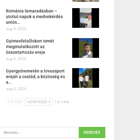
Románia lemaradásban –
utolsó napok a medvekérdés
uniós…
aug 4, 2026
Gyimesfelsőlokon ismét
megmutatkozott az
összetartozás ereje
aug 4, 2026
Gyergyóremetén a lovassport
erejét a család, a közösség és
a…
aug 4, 2026
ELŐZŐ
KÖVETKEZŐ
1 A 1 414