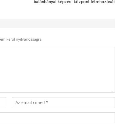
balánbányai képzési központ létrehozását
nem kerül nyilvánosságra.