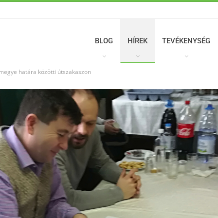
BLOG
HÍREK
TEVÉKENYSÉG
 megye határa közötti útszakaszon