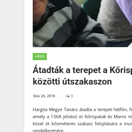
HÍREK
Átadták a terepet a Kőri
közötti útszakaszon
febr 26, 2018
0
Hargita Megye Tanács átadta a terepet hétfőn, f
amely a 136A jelzésű út Kőrispatak és Maros meg
közel öt kilométeres szakasz felújítására a m
rendelkezésére.