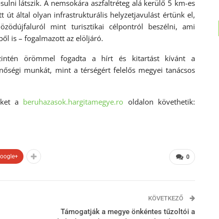
ulni látszik. A nemsokára aszfaltréteg alá kerülő 5 km-es
t út által olyan infrastrukturális helyzetjavulást értünk el,
zödújfaluról mint turisztikai célpontról beszélni, ami
 is – fogalmazott az elöljáró.
intén örömmel fogadta a hírt és kitartást kívánt a
nőségi munkát, mint a térségért felelős megyei tanácsos
inket a
beruhazasok.hargitamegye.ro
oldalon követhetik:
oogle+
0
KÖVETKEZŐ
Támogatják a megye önkéntes tűzoltói a