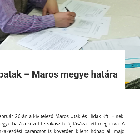
spatak – Maros megye határa
ebruár 26-án a kivitelező Maros Utak és Hidak Kft. – nek,
ye határa közötti szakasz felújításával lett megbízva. A
unkakezdési parancsot is követően kilenc hónap áll majd