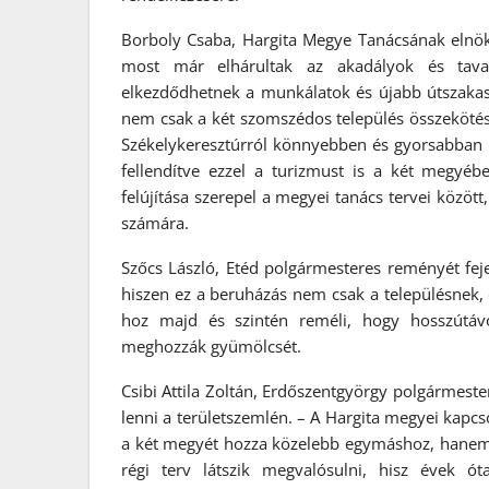
Borboly Csaba, Hargita Megye Tanácsának elnöke
most már elhárultak az akadályok és tavass
elkezdődhetnek a munkálatok és újabb útszakas
nem csak a két szomszédos település összekötését
Székelykeresztúrról könnyebben és gyorsabban 
fellendítve ezzel a turizmust is a két megyé
felújítása szerepel a megyei tanács tervei közö
számára.
Szőcs László, Etéd polgármesteres reményét fejez
hiszen ez a beruházás nem csak a településnek, d
hoz majd és szintén reméli, hogy hosszútáv
meghozzák gyümölcsét.
Csibi Attila Zoltán, Erdőszentgyörgy polgármester
lenni a területszemlén. – A Hargita megyei kapcs
a két megyét hozza közelebb egymáshoz, hanem tu
régi terv látszik megvalósulni, hisz évek ót