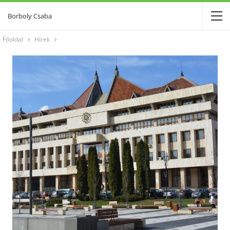
Borboly Csaba
Főoldal
Hírek