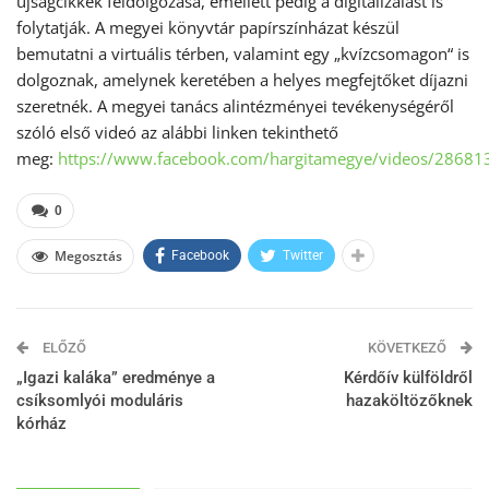
újságcikkek feldolgozása, emellett pedig a digitalizálást is
folytatják. A megyei könyvtár papírszínházat készül
bemutatni a virtuális térben, valamint egy „kvízcsomagon“ is
dolgoznak, amelynek keretében a helyes megfejtőket díjazni
szeretnék. A megyei tanács alintézményei tevékenységéről
szóló első videó az alábbi linken tekinthető
meg:
https://www.facebook.com/hargitamegye/videos/2868
0
Megosztás
Facebook
Twitter
ELŐZŐ
KÖVETKEZŐ
„Igazi kaláka” eredménye a
Kérdőív külföldről
csíksomlyói moduláris
hazaköltözőknek
kórház