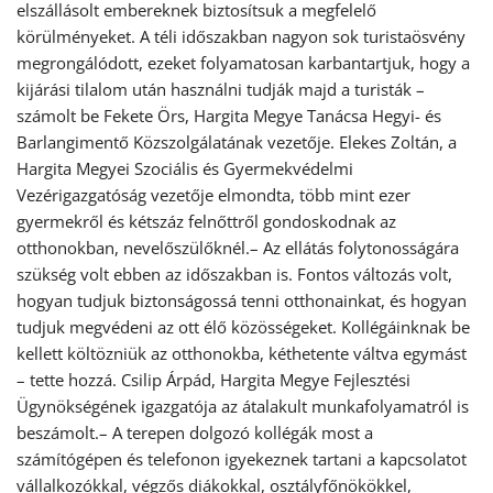
elszállásolt embereknek biztosítsuk a megfelelő
körülményeket. A téli időszakban nagyon sok turistaösvény
megrongálódott, ezeket folyamatosan karbantartjuk, hogy a
kijárási tilalom után használni tudják majd a turisták –
számolt be Fekete Örs, Hargita Megye Tanácsa Hegyi- és
Barlangimentő Közszolgálatának vezetője. Elekes Zoltán, a
Hargita Megyei Szociális és Gyermekvédelmi
Vezérigazgatóság vezetője elmondta, több mint ezer
gyermekről és kétszáz felnőttről gondoskodnak az
otthonokban, nevelőszülőknél.– Az ellátás folytonosságára
szükség volt ebben az időszakban is. Fontos változás volt,
hogyan tudjuk biztonságossá tenni otthonainkat, és hogyan
tudjuk megvédeni az ott élő közösségeket. Kollégáinknak be
kellett költözniük az otthonokba, kéthetente váltva egymást
– tette hozzá. Csilip Árpád, Hargita Megye Fejlesztési
Ügynökségének igazgatója az átalakult munkafolyamatról is
beszámolt.– A terepen dolgozó kollégák most a
számítógépen és telefonon igyekeznek tartani a kapcsolatot
vállalkozókkal, végzős diákokkal, osztályfőnökökkel,