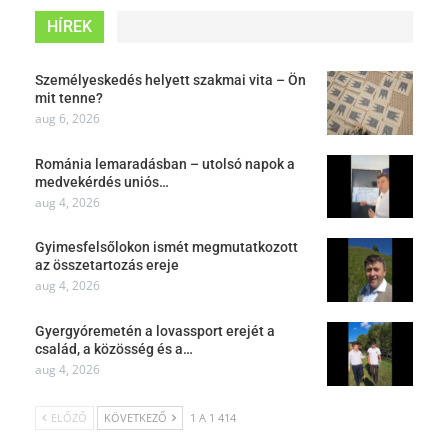
HÍREK
Személyeskedés helyett szakmai vita – Ön
mit tenne?
aug 6, 2026
Románia lemaradásban – utolsó napok a
medvekérdés uniós…
aug 4, 2026
Gyimesfelsőlokon ismét megmutatkozott
az összetartozás ereje
aug 4, 2026
Gyergyóremetén a lovassport erejét a
család, a közösség és a…
aug 4, 2026
ELŐZŐ
KÖVETKEZŐ
1 A 1 414