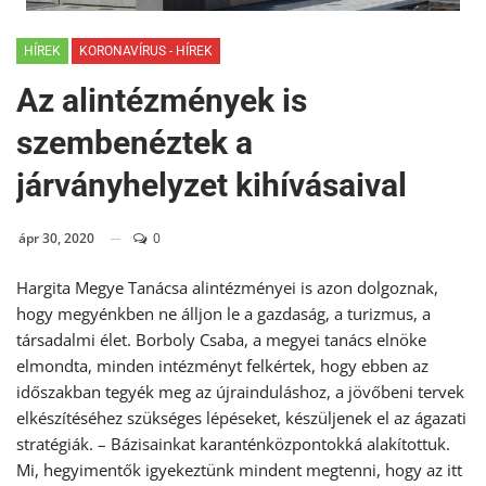
HÍREK
KORONAVÍRUS - HÍREK
Az alintézmények is
szembenéztek a
járványhelyzet kihívásaival
ápr 30, 2020
0
Hargita Megye Tanácsa alintézményei is azon dolgoznak,
hogy megyénkben ne álljon le a gazdaság, a turizmus, a
társadalmi élet. Borboly Csaba, a megyei tanács elnöke
elmondta, minden intézményt felkértek, hogy ebben az
időszakban tegyék meg az újrainduláshoz, a jövőbeni tervek
elkészítéséhez szükséges lépéseket, készüljenek el az ágazati
stratégiák. – Bázisainkat karanténközpontokká alakítottuk.
Mi, hegyimentők igyekeztünk mindent megtenni, hogy az itt