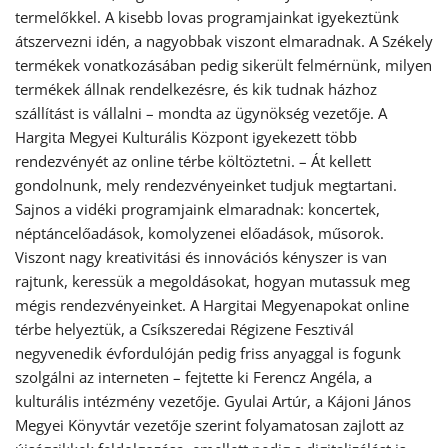
termelőkkel. A kisebb lovas programjainkat igyekeztünk
átszervezni idén, a nagyobbak viszont elmaradnak. A Székely
termékek vonatkozásában pedig sikerült felmérnünk, milyen
termékek állnak rendelkezésre, és kik tudnak házhoz
szállítást is vállalni – mondta az ügynökség vezetője. A
Hargita Megyei Kulturális Központ igyekezett több
rendezvényét az online térbe költöztetni. – Át kellett
gondolnunk, mely rendezvényeinket tudjuk megtartani.
Sajnos a vidéki programjaink elmaradnak: koncertek,
néptáncelőadások, komolyzenei előadások, műsorok.
Viszont nagy kreativitási és innovációs kényszer is van
rajtunk, keressük a megoldásokat, hogyan mutassuk meg
mégis rendezvényeinket. A Hargitai Megyenapokat online
térbe helyeztük, a Csíkszeredai Régizene Fesztivál
negyvenedik évfordulóján pedig friss anyaggal is fogunk
szolgálni az interneten – fejtette ki Ferencz Angéla, a
kulturális intézmény vezetője. Gyulai Artúr, a Kájoni János
Megyei Könyvtár vezetője szerint folyamatosan zajlott az