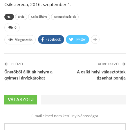
Csíkszereda, 2016. szeptember 1.
árvíz
Csíkpálfalva
Gyimesközéplok
0
Megosztás
Facebook
Twitter
ELŐZŐ
KÖVETKEZŐ
Önerőből állítják helyre a
A csíki helyi választottak
gyimesi árvízkárokat
tizenhat pontja
VÁLASZOLJ
E-mail címed nem kerül nyilvánosságra.