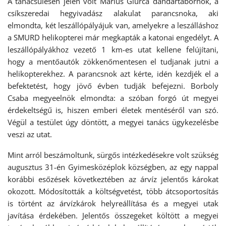
A tanácsülésen jelen volt Marius Giurcă dandártábornok, a
csíkszeredai hegyivadász alakulat parancsnoka, aki
elmondta, két leszállópályájuk van, amelyekre a leszálláshoz
a SMURD helikopterei már megkapták a katonai engedélyt. A
leszállópályákhoz vezető 1 km-es utat kellene felújítani,
hogy a mentőautók zökkenőmentesen el tudjanak jutni a
helikopterekhez. A parancsnok azt kérte, idén kezdjék el a
befektetést, hogy jövő évben tudják befejezni. Borboly
Csaba megyeelnök elmondta: a szóban forgó út megyei
érdekeltségű is, hiszen emberi életek mentéséről van szó.
Végül a testület úgy döntött, a megyei tanács ügykezelésbe
veszi az utat.
Mint arról beszámoltunk, sürgős intézkedésekre volt szükség
augusztus 31-én Gyimesközéplok községben, az egy nappal
korábbi esőzések következtében az árvíz jelentős károkat
okozott. Módosították a költségvetést, több átcsoportosítás
is történt az árvízkárok helyreállítása és a megyei utak
javítása érdekében. Jelentős összegeket költött a megyei