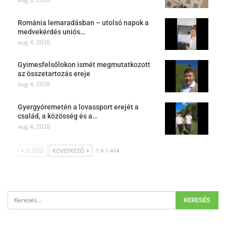
Románia lemaradásban – utolsó napok a
medvekérdés uniós…
aug 4, 2026
Gyimesfelsőlokon ismét megmutatkozott
az összetartozás ereje
aug 4, 2026
Gyergyóremetén a lovassport erejét a
család, a közösség és a…
aug 4, 2026
ELŐZŐ
KÖVETKEZŐ
1 A 1 414