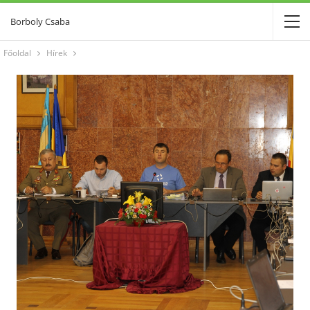
Borboly Csaba
Főoldal
Hírek