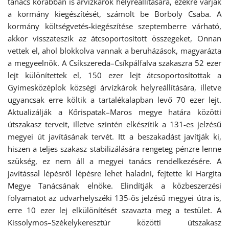
tanács korábban is árvízkárok helyreállítására, ezekre várják
a kormány kiegészítését, számolt be Borboly Csaba. A
kormány költségvetés-kiegészítése szeptemberre várható,
akkor visszateszik az átcsoportosított összegeket, Onnan
vettek el, ahol blokkolva vannak a beruházások, magyarázta
a megyeelnök. A Csíkszereda–Csíkpálfalva szakaszra 52 ezer
lejt különítettek el, 150 ezer lejt átcsoportosítottak a
Gyimesközéplok községi árvízkárok helyreállítására, illetve
ugyancsak erre költik a tartalékalapban levő 70 ezer lejt.
Aktualizálják a Kőrispatak–Maros megye határa közötti
útszakasz terveit, illetve szintén elkészítik a 131-es jelzésű
megyei út javításának tervét. Itt a beszakadást javítják ki,
hiszen a teljes szakasz stabilizálására rengeteg pénzre lenne
szükség, ez nem áll a megyei tanács rendelkezésére. A
javítással lépésről lépésre lehet haladni, fejtette ki Hargita
Megye Tanácsának elnöke. Elindítják a közbeszerzési
folyamatot az udvarhelyszéki 135-ös jelzésű megyei útra is,
erre 10 ezer lej elkülönítését szavazta meg a testület. A
Kissolymos–Székelykeresztúr közötti útszakasz