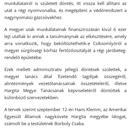
munkálatairól is született döntés, itt vissza kell állítani az
utat a régi nyomvonalba, és megépíteni a védőrendszert a
nagynyomású gázcsövekhez.
A megyei utak munkálatainak finanszírozásán kívül 6 ezer
lejt utaltak ki annak a tanulmánynak az elkészítésére, amely
arra vonatkozik, hogy beköltöztethetik-e Csíksomlyóról a
megyei sürgősségi kórház fertőzőosztályát a régi járóbeteg-
rendelő épületébe.
Ezek mellett adminisztratív jellegű döntések születtek, a
megyei tanács által fizetendő tagdíjak összegéről,
alintézmények vezetőtanácsainak összetételéről, illetve
Hargita Megye Tanácsának képviseletéről döntöttek a
különböző szervezetekben.
A tervek szerint szeptember 12-én Hans Klemm, az Amerikai
Egyesült Államok nagykövete Hargita megyébe látogat,
számolt be a testületnek Borboly Csaba.