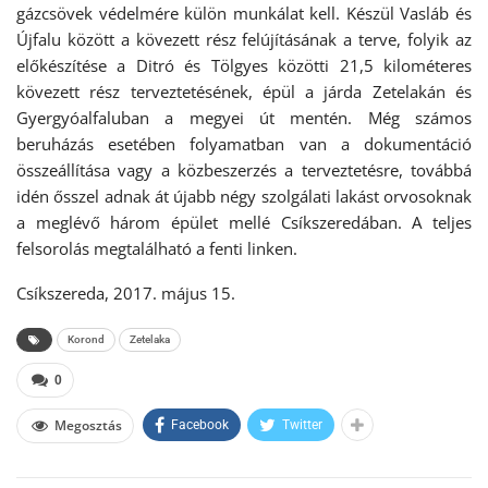
gázcsövek védelmére külön munkálat kell. Készül Vasláb és
Újfalu között a kövezett rész felújításának a terve, folyik az
előkészítése a Ditró és Tölgyes közötti 21,5 kilométeres
kövezett rész terveztetésének, épül a járda Zetelakán és
Gyergyóalfaluban a megyei út mentén. Még számos
beruházás esetében folyamatban van a dokumentáció
összeállítása vagy a közbeszerzés a terveztetésre, továbbá
idén ősszel adnak át újabb négy szolgálati lakást orvosoknak
a meglévő három épület mellé Csíkszeredában. A teljes
felsorolás megtalálható a fenti linken.
Csíkszereda, 2017. május 15.
Korond
Zetelaka
0
Megosztás
Facebook
Twitter