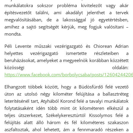
munkálatokra sokszor probléma kivitelezőt vagy akár
építésvezetőt találni, ami akadályt jelenthet a tervek
megvalósításában, de a lakossággal jó egyetértésben,
amihez a sajtó segítségét kérjük, meg fogjuk valósítani –
mondta.
Péli Levente műszaki vezérigazgató és Chiorean Adrian
helyettes vezérigazgató ismertette részleteiben a
beruházásokat, amelyeket a megyeelnök korábban közzétett
közösségi oldalán:
https://www.facebook.com/borbolycsaba/posts/1260424420
Elhangzott többek között, hogy a Büdösfürdő felé vezető
úton az utolsó négy kilométer felújítása a ballasztréteg
leterítésénél tart, Atyhából Korond felé a tavalyi munkálatok
folytatásaként idén több mint öt kilométeren elkészül a
teljes útszerkezet, Székelykeresztúrtól Kissolymos felé a
felújítás alatt álló három és fél kilométeres szakaszon
aszfaltoztak, ahol lehetett, ám a fennmaradó részeken a