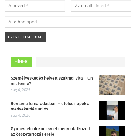
HÍREK
Személyeskedés helyett szakmai vita – Ön
mit tenne?
aug 6, 2026
Románia lemaradásban – utolsó napok a
medvekérdés uniós…
aug 4, 2026
Gyimesfelsőlokon ismét megmutatkozott
az összetartozás ereje