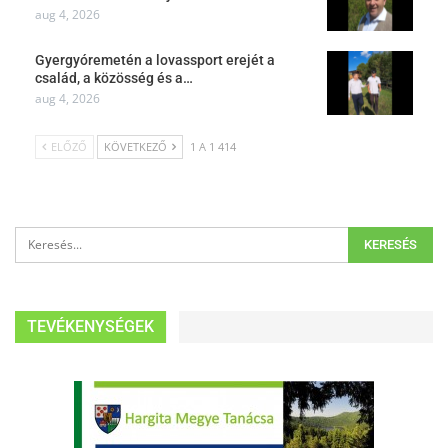
aug 4, 2026
Gyergyóremetén a lovassport erejét a
család, a közösség és a…
aug 4, 2026
ELŐZŐ
KÖVETKEZŐ
1 A 1 414
TEVÉKENYSÉGEK