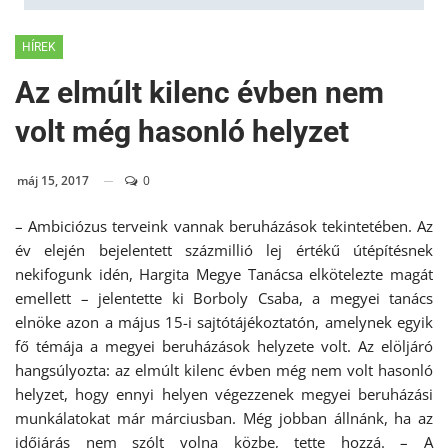
HÍREK
Az elmúlt kilenc évben nem
volt még hasonló helyzet
máj 15, 2017
0
– Ambiciózus terveink vannak beruházások tekintetében. Az
év elején bejelentett százmillió lej értékű útépítésnek
nekifogunk idén, Hargita Megye Tanácsa elkötelezte magát
emellett – jelentette ki Borboly Csaba, a megyei tanács
elnöke azon a május 15-i sajtótájékoztatón, amelynek egyik
fő témája a megyei beruházások helyzete volt. Az elöljáró
hangsúlyozta: az elmúlt kilenc évben még nem volt hasonló
helyzet, hogy ennyi helyen végezzenek megyei beruházási
munkálatokat már márciusban. Még jobban állnánk, ha az
időjárás nem szólt volna közbe, tette hozzá. – A