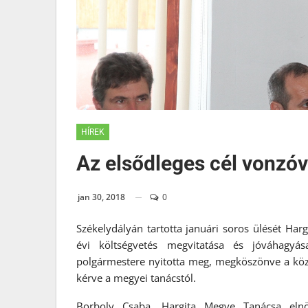
HÍREK
Az elsődleges cél vonzóv
jan 30, 2018
0
Székelydályán tartotta januári soros ülését Ha
évi költségvetés megvitatása és jóváhagy
polgármestere nyitotta meg, megköszönve a közsé
kérve a megyei tanácstól.
Borboly Csaba, Hargita Megye Tanácsa eln