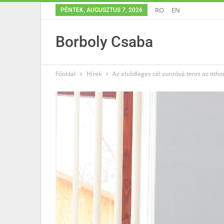
RO
EN
PÉNTEK, AUGUSZTUS 7, 2026
Borboly Csaba
Főoldal
Hírek
Az elsődleges cél vonzóvá tenni az itth