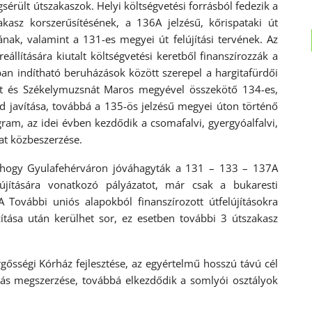
érült útszakaszok. Helyi költségvetési forrásból fedezik a
akasz korszerűsítésének, a 136A jelzésű, kőrispataki út
sának, valamint a 131-es megyei út felújítási tervének. Az
reállítására kiutalt költségvetési keretből finanszírozzák a
an indítható beruházások között szerepel a hargitafürdői
zset és Székelymuzsnát Maros megyével összekötő 134-es,
híd javítása, továbbá a 135-ös jelzésű megyei úton történő
gram, az idei évben kezdődik a csomafalvi, gyergyóalfalvi,
lat közbeszerzése.
et, hogy Gyulafehérváron jóváhagyták a 131 – 133 – 137A
jítására vonatkozó pályázatot, már csak a bukaresti
További uniós alapokból finanszírozott útfelújításokra
ítása után kerülhet sor, ez esetben további 3 útszakasz
gősségi Kórház fejlesztése, az egyértelmű hosszú távú cél
olás megszerzése, továbbá elkezdődik a somlyói osztályok