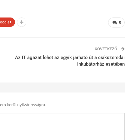
oogle+
0
KÖVETKEZŐ
Az IT ágazat lehet az egyik járható út a csíkszeredai
inkubátorház esetében
nem kerül nyilvánosságra.