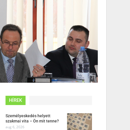
HÍREK
Személyeskedés helyett
szakmai vita – Ön mit tenne?
aug 6, 2026