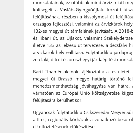
munkálatainak, ez utóbbiak mind árvíz miatt megs
költségeit a Vasláb–Gyergyóújfalu közötti útsz
felújításának, részben a kissolymosi út felújítá
országos fejlesztési, valamint az árvízkárok hely
132-es megyei út támfalának javítását. A 2018-b
és libáni út, az Újlakot, valamint Székelyder
illetve 133-as jelzésű út tervezése, a décsfalvi 
árvízkárok helyreállítása. Folytatódik a járdapro
zetelaki, ditrói és oroszhegyi járdaépítési munká
Barti Tihamér alelnök tájékoztatta a testület
megyei út Brassó megye határig történő felú
menedzsmenthatóság jóváhagyása van hátra. A 
várhatóan az Európai Unió költségvetése kiigaz
felújítására kerülhet sor.
Ugyancsak folytatódik a Csíkszeredai Megyei Sür
a II-es, regionális kórházakra vonatkozó besor
elköltöztetésének előkészítése.