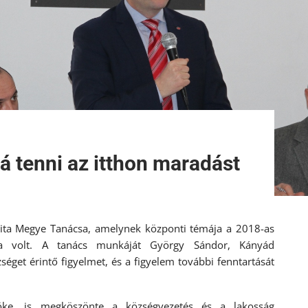
á tenni az itthon maradást
rgita Megye Tanácsa, amelynek központi témája a 2018-as
ása volt. A tanács munkáját György Sándor, Kányád
get érintő figyelmet, és a figyelem további fenntartását
öke, is megköszönte a községvezetés és a lakosság