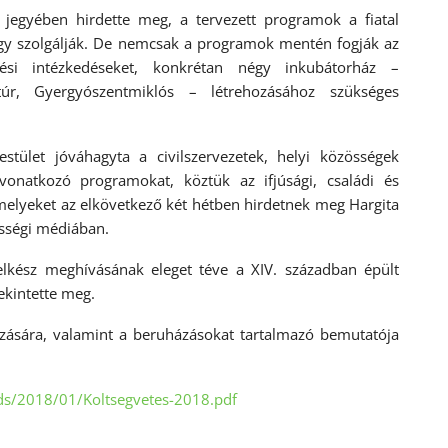
 jegyében hirdette meg, a tervezett programok a fiatal
ogy szolgálják. De nemcsak a programok mentén fogják az
tési intézkedéseket, konkrétan négy inkubátorház –
ztúr, Gyergyószentmiklós – létrehozásához szükséges
stület jóváhagyta a civilszervezetek, helyi közösségek
onatkozó programokat, köztük az ifjúsági, családi és
melyeket az elkövetkező két hétben hirdetnek meg Hargita
sségi médiában.
 lelkész meghívásának eleget téve a XIV. században épült
tekintette meg.
zására, valamint a beruházásokat tartalmazó bemutatója
ds/2018/01/Koltsegvetes-2018.pdf