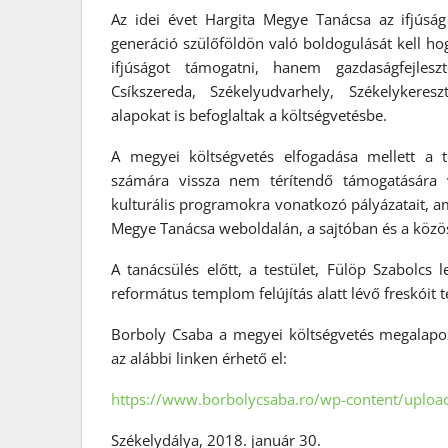
Az idei évet Hargita Megye Tanácsa az ifjúság
generáció szülőföldön való boldogulását kell h
ifjúságot támogatni, hanem gazdaságfejlesz
Csíkszereda, Székelyudvarhely, Székelykeres
alapokat is befoglaltak a költségvetésbe.
A megyei költségvetés elfogadása mellett a te
számára vissza nem térítendő támogatására v
kulturális programokra vonatkozó pályázatait, a
Megye Tanácsa weboldalán, a sajtóban és a közö
A tanácsülés előtt, a testület, Fülöp Szabolcs
református templom felújítás alatt lévő freskóit 
Borboly Csaba a megyei költségvetés megalapo
az alábbi linken érhető el:
https://www.borbolycsaba.ro/wp-content/uploa
Székelydálya, 2018. január 30.