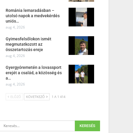
Románia lemaradásban –
utolsó napok a medvekérdés
uniós…
aug 4, 2026
Gyimesfelsőlokon ismét
megmutatkozott az
összetartozás ereje
aug 4, 2026
Gyergyóremetén a lovassport
erejét a család, a közösség és
a…
aug 4, 2026
ELŐZŐ
KÖVETKEZŐ
1 A 1 414