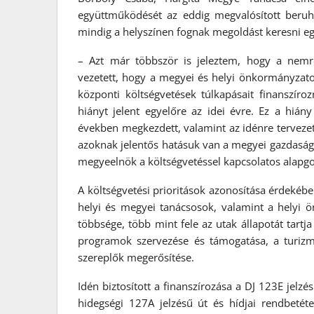
együttműködését az eddig megvalósított beruh
mindig a helyszínen fognak megoldást keresni eg
– Azt már többször is jeleztem, hogy a nem
vezetett, hogy a megyei és helyi önkormányzato
központi költségvetések túlkapásait finanszír
hiányt jelent egyelőre az idei évre. Ez a hián
években megkezdett, valamint az idénre terveze
azoknak jelentős hatásuk van a megyei gazdaság
megyeelnök a költségvetéssel kapcsolatos alapg
A költségvetési prioritások azonosítása érdekébe
helyi és megyei tanácsosok, valamint a helyi
többsége, több mint fele az utak állapotát tartj
programok szervezése és támogatása, a turizm
szereplők megerősítése.
Idén biztosított a finanszírozása a DJ 123E jelzés
hidegségi 127A jelzésű út és hídjai rendbetéte