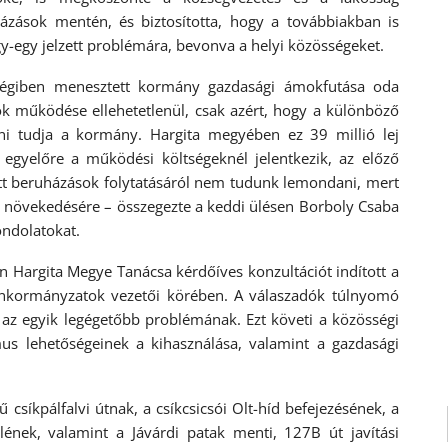
ázások mentén, és biztosította, hogy a továbbiakban is
y-egy jelzett problémára, bevonva a helyi közösségeket.
régiben menesztett kormány gazdasági ámokfutása oda
k működése ellehetetlenül, csak azért, hogy a különböző
ozni tudja a kormány. Hargita megyében ez 39 millió lej
y egyelőre a működési költségeknél jelentkezik, az előző
tt beruházások folytatásáról nem tudunk lemondani, mert
 növekedésére – összegezte a keddi ülésen Borboly Csaba
ondolatokat.
n Hargita Megye Tanácsa kérdőíves konzultációt indított a
 önkormányzatok vezetői körében. A válaszadók túlnyomó
a az egyik legégetőbb problémának. Ezt követi a közösségi
us lehetőségeinek a kihasználása, valamint a gazdasági
ű csíkpálfalvi útnak, a csíkcsicsói Olt-híd befejezésének, a
lének, valamint a Jávárdi patak menti, 127B út javítási