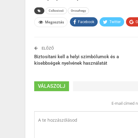
Csíkcsicsó
Oroszhegy
Megosztás
Facebook
Twitter
G
ELŐZŐ
Biztosítani kell a helyi szimbólumok és a
kisebbségek nyelvének használatát
VÁLASZOLJ
E-mail címed 