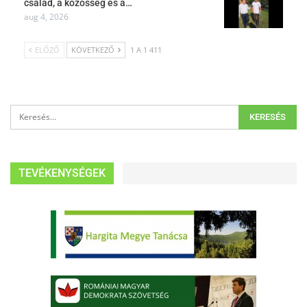
család, a közösség és a…
aug 4, 2026
ELŐZŐ
KÖVETKEZŐ
1 A 1 411
TEVÉKENYSÉGEK