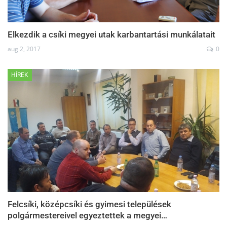
Elkezdik a csíki megyei utak karbantartási munkálatait
aug 2, 2017
0
HÍREK
Felcsíki, középcsíki és gyimesi települések
polgármestereivel egyeztettek a megyei…