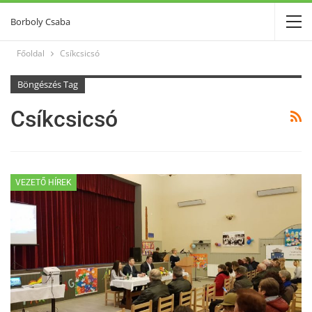
Borboly Csaba
Főoldal
Csíkcsicsó
Böngészés Tag
Csíkcsicsó
VEZETŐ HÍREK