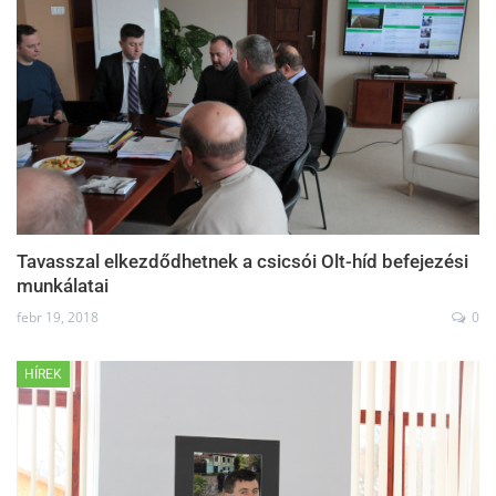
Tavasszal elkezdődhetnek a csicsói Olt-híd befejezési
munkálatai
febr 19, 2018
0
HÍREK