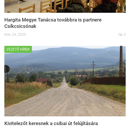
Hargita Megye Tanácsa továbbra is partnere
Csíkcsicsónak
febr 24, 2020
0
VEZETŐ HÍREK
Kivitelezőt keresnek a csibai út felújítására