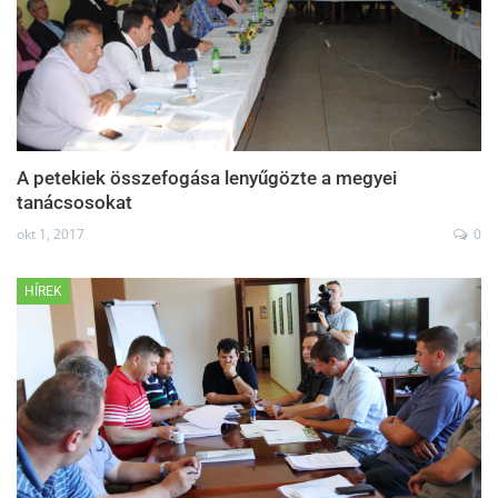
A petekiek összefogása lenyűgözte a megyei
tanácsosokat
okt 1, 2017
0
HÍREK