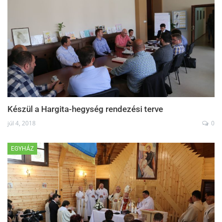
Készül a Hargita-hegység rendezési terve
júl 4, 2018
0
EGYHÁZ