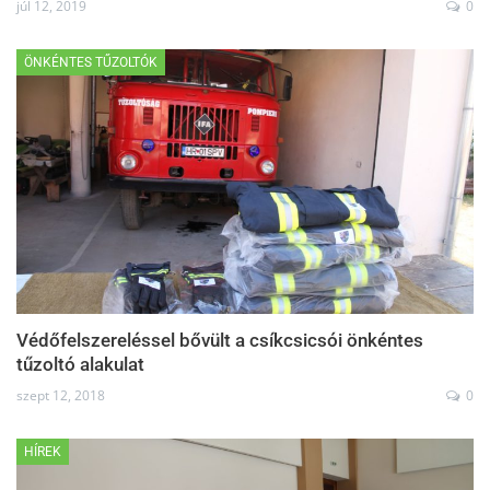
júl 12, 2019
0
ÖNKÉNTES TŰZOLTÓK
Védőfelszereléssel bővült a csíkcsicsói önkéntes
tűzoltó alakulat
szept 12, 2018
0
HÍREK