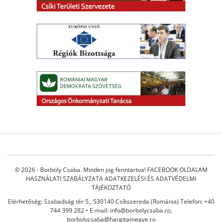
© 2026 - Borboly Csaba. Minden jog fenntartva!
FACEBOOK OLDALAM
HASZNÁLATI SZABÁLYZATA
ADATKEZELÉSI ÉS ADATVÉDELMI
TÁJÉKOZTATÓ
Elérhetőség: Szabadság tér 5., 530140 Csíkszereda (Románia) Telefon: +40
744 399 282 • E-mail:
info@borbolycsaba.ro
,
borbolycsaba@hargitamegye.ro