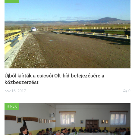
Újból kiírták a csicsói Olt-híd befejezésére a
közbeszerzést
nov 16, 2017
0
HÍREK