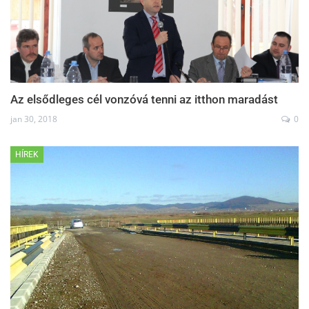
Az elsődleges cél vonzóvá tenni az itthon maradást
jan 30, 2018
0
HÍREK