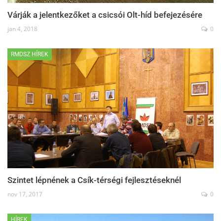
Várják a jelentkezőket a csicsói Olt-híd befejezésére
jan 4, 2018
0
RMDSZ HÍREK
Szintet lépnének a Csík-térségi fejlesztéseknél
nov 17, 2017
0
HÍREK