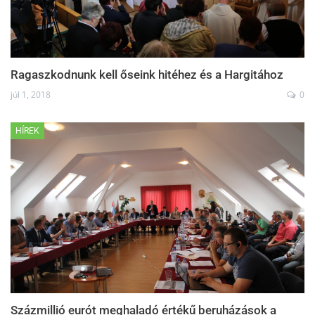
Ragaszkodnunk kell őseink hitéhez és a Hargitához
júl 1, 2018
0
HÍREK
Százmillió eurót meghaladó értékű beruházások a