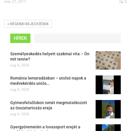
febr 27, 2017
0
RÉGEBBI BEJEGYZÉSEK
HÍREK
Személyeskedés helyett szakmai vita – Ön
mit tenne?
aug 6, 2026
Románia lemaradásban – utolsó napok a
medvekérdés uniós…
aug 4, 2026
Gyimesfelsőlokon ismét megmutatkozott
az összetartozás ereje
aug 4, 2026
Gyergyóremetén a lovassport erejét a