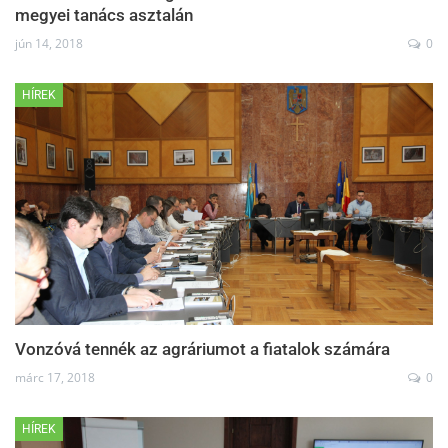
megyei tanács asztalán
jún 14, 2018
0
HÍREK
Vonzóvá tennék az agráriumot a fiatalok számára
márc 17, 2018
0
HÍREK