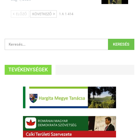
ELŐZŐ
KÖVETKEZŐ
1 A 1 414
TEVÉKENYSÉGEK