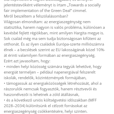
jelentéstevőként véleményt is írtam „Towards a socially
fair implementation of the Green Deal” címmel.
Miről beszéltem a felszólalásomban?
Világosan elmondtam: az energiaszegénység nem
statisztika, hanem nagyon is valós probléma, különösen a
kevésbé fejlett régiókban, mint amilyen Hargita megye is.
Sok család még ma sem tudja biztonságosan kifűteni az
otthonát. És az ilyen családok Európa-szerte milliószámra
élnek – a becslések szerint az EU lakosságának közel 10%-
át érinti valamilyen formában az energiaszegénység.
Ezért azt javasoltam, hogy:
• minden helyi közösség számára tegyük lehetővé, hogy
energiát termeljen – például napenergiával felszerelt
iskolák, rendelők, közintézmények formájában,
• támogassuk az energiaközösségek létrehozását, ahol a
rászorulók nemcsak fogyasztók, hanem résztvevői és
haszonélvezői is lehetnek a zöld átállásnak,
• és a következő uniós költségvetési időszakban (MFF
2028–2034) különítsünk el célzott forrásokat az
energiaszegénység csökkentésére, helyi szinten.