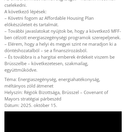
cselekedni.
A következő lépések:
– Követni fogom az Affordable Housing Plan
előkészületeit és tartalmát.
– További javaslatokat nyújtok be, hogy a következő MFF-
ben célzott energiaszegénységi programok szerepeljenek.
– Elérem, hogy a helyi és megyei szint ne maradjon ki a
döntéshozatalból – se a finanszírozásból.
– És továbbra is a hargitai emberek érdekeit viszem be
Brüsszelbe – következetesen, szakmailag,
együttműködve.
Téma: Energiaszegénység, energiahatékonyság,
méltányos zöld átmenet
Helyszín: Régiók Bizottsága, Brüsszel – Covenant of
Mayors stratégiai párbeszéd
Dátum: 2025. október 15.