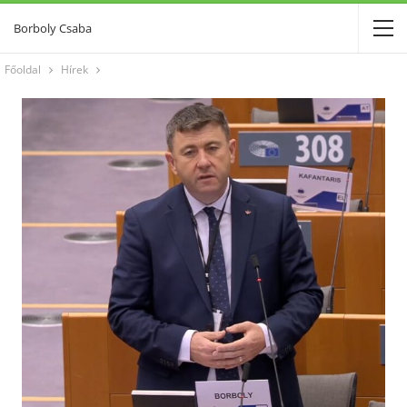
Borboly Csaba
Főoldal
Hírek