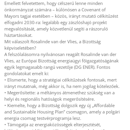
Emellett felvetettem, hogy célszerű lenne minden
önkormányzat számára – különösen a Covenant of
Mayors tagjai esetében – közös, irányt mutató célkitűzést
elfogadni 2030-ra: legalább egy zászlóshajó projekt
megvalósítását, amely közvetlenül segíti a rászoruló
háztartásokat.
Mit válaszolt Rosalinde van der Vlies, a Bizottság
képviseletében?
A felszólalásomra nyilvánosan reagált Rosalinde van der
Vlies, az Európai Bizottság energiaügyi főigazgatóságának
egyik legmagasabb rangú vezetője (DG ENER). Fontos
gondolatokat emelt ki:
• Elismerte, hogy a stratégiai célkitűzések fontosak, mert
irányt mutatnak, még akkor is, ha nem jogilag kötelezőek.
• Megerősítette: a méltányos átmenethez szükség van a
helyi és regionális hatóságok megerősítésére.
• Kiemelte, hogy a Bizottság dolgozik egy új „Affordable
and Sustainable Housing Plan” csomagon, amely a polgári
energia csomag testvérprogramja lesz.
• Támogatja az energiaközösségek elterjesztését,