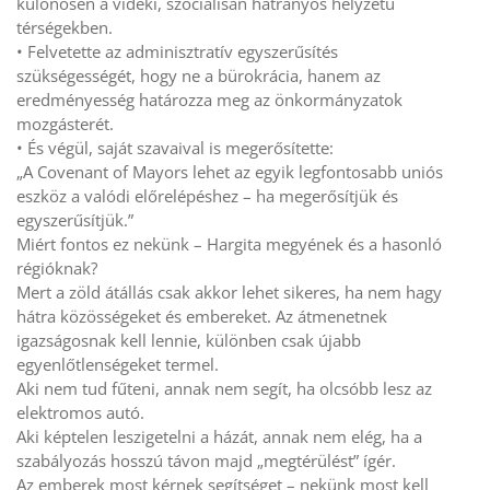
különösen a vidéki, szociálisan hátrányos helyzetű
térségekben.
• Felvetette az adminisztratív egyszerűsítés
szükségességét, hogy ne a bürokrácia, hanem az
eredményesség határozza meg az önkormányzatok
mozgásterét.
• És végül, saját szavaival is megerősítette:
„A Covenant of Mayors lehet az egyik legfontosabb uniós
eszköz a valódi előrelépéshez – ha megerősítjük és
egyszerűsítjük.”
Miért fontos ez nekünk – Hargita megyének és a hasonló
régióknak?
Mert a zöld átállás csak akkor lehet sikeres, ha nem hagy
hátra közösségeket és embereket. Az átmenetnek
igazságosnak kell lennie, különben csak újabb
egyenlőtlenségeket termel.
Aki nem tud fűteni, annak nem segít, ha olcsóbb lesz az
elektromos autó.
Aki képtelen leszigetelni a házát, annak nem elég, ha a
szabályozás hosszú távon majd „megtérülést” ígér.
Az emberek most kérnek segítséget – nekünk most kell