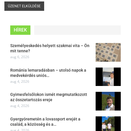
HÍREK
Személyeskedés helyett szakmai vita – Ön
mit tenne?
aug 6, 2026
Románia lemaradásban – utolsó napok a
medvekérdés uniós…
aug 4, 2026
Gyimesfelsőlokon ismét megmutatkozott
az összetartozás ereje
aug 4, 2026
Gyergyóremetén a lovassport erejét a
család, a közösség és a…
aug 4, 2026