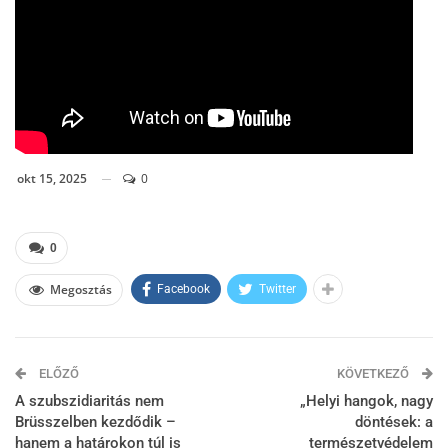
okt 15, 2025
0
0
Megosztás
Facebook
Twitter
ELŐZŐ
KÖVETKEZŐ
A szubszidiaritás nem
„Helyi hangok, nagy
Brüsszelben kezdődik –
döntések: a
hanem a határokon túl is
természetvédelem