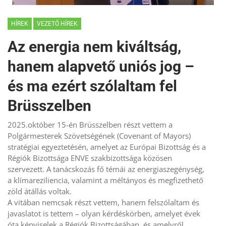
HÍREK
VEZETŐ HÍREK
Az energia nem kiváltság,
hanem alapvető uniós jog –
és ma ezért szólaltam fel
Brüsszelben
2025.október 15-én Brüsszelben részt vettem a
Polgármesterek Szövetségének (Covenant of Mayors)
stratégiai egyeztetésén, amelyet az Európai Bizottság és a
Régiók Bizottsága ENVE szakbizottsága közösen
szervezett. A tanácskozás fő témái az energiaszegénység,
a klímareziliencia, valamint a méltányos és megfizethető
zöld átállás voltak.
A vitában nemcsak részt vettem, hanem felszólaltam és
javaslatot is tettem – olyan kérdéskörben, amelyet évek
óta képviselek a Régiók Bizottságában, és amelyről