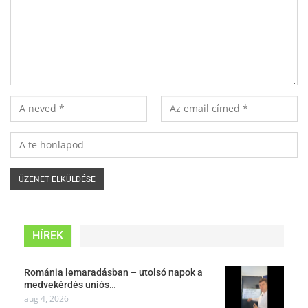
HÍREK
Románia lemaradásban – utolsó napok a
medvekérdés uniós…
aug 4, 2026