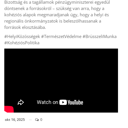
Bizottság és a tagállamok pénzügyminiszterei egyedül
döntsenek a forrásokról – szükség van arra, hogy a
kohéziós alapok megmaradjanak úgy, hogy a helyi és
regionális önkormányzatok is beleszólhassanak a
források elosztásába.
#HelyiKözösségek #TermészetVédelme #BrüsszeliMunka
#KohéziósPolitika
okt 16, 2025
0