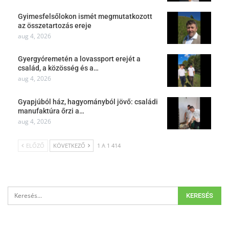
Gyimesfelsőlokon ismét megmutatkozott
az összetartozás ereje
aug 4, 2026
Gyergyóremetén a lovassport erejét a
család, a közösség és a…
aug 4, 2026
Gyapjúból ház, hagyományból jövő: családi
manufaktúra őrzi a…
aug 4, 2026
ELŐZŐ
KÖVETKEZŐ
1 A 1 414