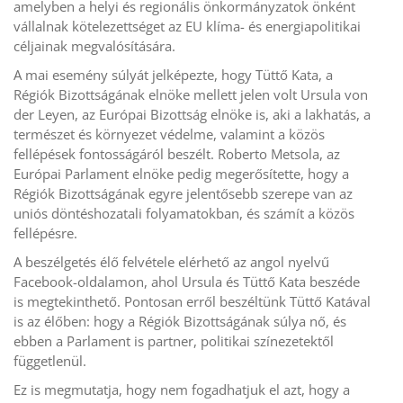
amelyben a helyi és regionális önkormányzatok önként
vállalnak kötelezettséget az EU klíma- és energiapolitikai
céljainak megvalósítására.
A mai esemény súlyát jelképezte, hogy Tüttő Kata, a
Régiók Bizottságának elnöke mellett jelen volt Ursula von
der Leyen, az Európai Bizottság elnöke is, aki a lakhatás, a
természet és környezet védelme, valamint a közös
fellépések fontosságáról beszélt. Roberto Metsola, az
Európai Parlament elnöke pedig megerősítette, hogy a
Régiók Bizottságának egyre jelentősebb szerepe van az
uniós döntéshozatali folyamatokban, és számít a közös
fellépésre.
A beszélgetés élő felvétele elérhető az angol nyelvű
Facebook-oldalamon, ahol Ursula és Tüttő Kata beszéde
is megtekinthető. Pontosan erről beszéltünk Tüttő Katával
is az élőben: hogy a Régiók Bizottságának súlya nő, és
ebben a Parlament is partner, politikai színezetektől
függetlenül.
Ez is megmutatja, hogy nem fogadhatjuk el azt, hogy a