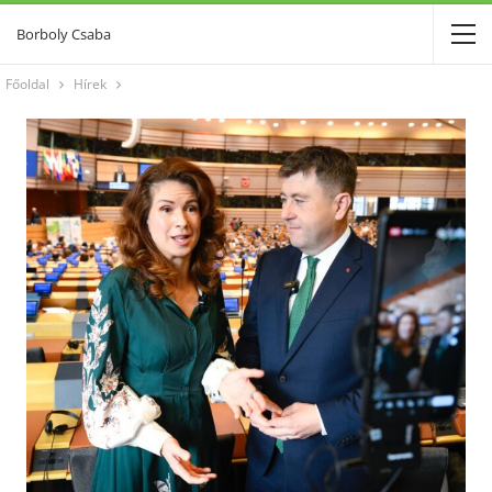
Borboly Csaba
Főoldal
Hírek