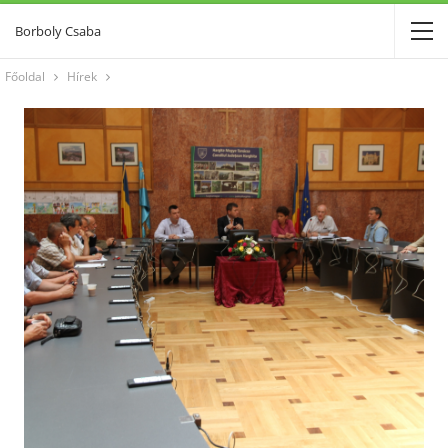
Borboly Csaba
Főoldal
Hírek