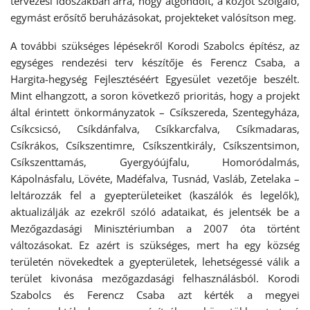
tervezési időszakban arra, hogy átgondolt, a közjót szolgáló,
egymást erősítő beruházásokat, projekteket valósítson meg.
A további szükséges lépésekről Korodi Szabolcs építész, az
egységes rendezési terv készítője és Ferencz Csaba, a
Hargita-hegység Fejlesztéséért Egyesület vezetője beszélt.
Mint elhangzott, a soron következő prioritás, hogy a projekt
által érintett önkormányzatok – Csíkszereda, Szentegyháza,
Csíkcsicsó, Csíkdánfalva, Csíkkarcfalva, Csíkmadaras,
Csíkrákos, Csíkszentimre, Csíkszentkirály, Csíkszentsimon,
Csíkszenttamás, Gyergyóújfalu, Homoródalmás,
Kápolnásfalu, Lövéte, Madéfalva, Tusnád, Vasláb, Zetelaka –
leltározzák fel a gyepterületeiket (kaszálók és legelők),
aktualizálják az ezekről szóló adataikat, és jelentsék be a
Mezőgazdasági Minisztériumban a 2007 óta történt
változásokat. Ez azért is szükséges, mert ha egy község
területén növekedtek a gyepterületek, lehetségessé válik a
terület kivonása mezőgazdasági felhasználásból. Korodi
Szabolcs és Ferencz Csaba azt kérték a megyei