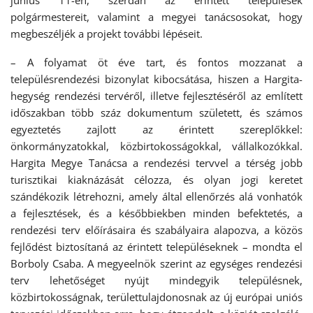
június 11-én, szerdán az érintett települések
polgármestereit, valamint a megyei tanácsosokat, hogy
megbeszéljék a projekt további lépéseit.
– A folyamat öt éve tart, és fontos mozzanat a
településrendezési bizonylat kibocsátása, hiszen a Hargita-
hegység rendezési tervéről, illetve fejlesztéséről az említett
időszakban több száz dokumentum született, és számos
egyeztetés zajlott az érintett szereplőkkel:
önkormányzatokkal, közbirtokosságokkal, vállalkozókkal.
Hargita Megye Tanácsa a rendezési tervvel a térség jobb
turisztikai kiaknázását célozza, és olyan jogi keretet
szándékozik létrehozni, amely által ellenőrzés alá vonhatók
a fejlesztések, és a későbbiekben minden befektetés, a
rendezési terv előírásaira és szabályaira alapozva, a közös
fejlődést biztosítaná az érintett településeknek – mondta el
Borboly Csaba. A megyeelnök szerint az egységes rendezési
terv lehetőséget nyújt mindegyik településnek,
közbirtokosságnak, területtulajdonosnak az új európai uniós