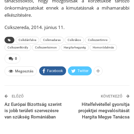
tanácsosoktól, hogy mozgósítsák a körzetükbe tartozó
önkormányzatokat ennek a kimutatásnak a mihamarabbi
elkészítésére.
Csíkszereda, 2014. június 11.
Csíkdánfalva
Csíkmadaras
Csíkrákos
Csíkszentimre
Csíkszentkirály
Csíkszentsimon
Hargita-hegység
Homoródalmás
0
Megosztás
Facebook
Twitter
ELŐZŐ
KÖVETKEZŐ
Az Európai Bizottság szerint
Hitelfelvétellel gyorsítja
is jobb területi szervezésre
projektjei megvalósítását
van szükség Romániában
Hargita Megye Tanácsa