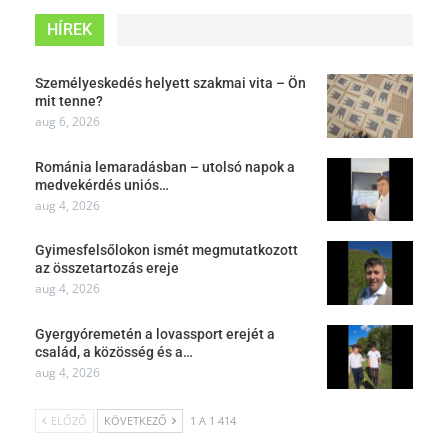
HÍREK
Személyeskedés helyett szakmai vita – Ön
mit tenne?
aug 6, 2026
Románia lemaradásban – utolsó napok a
medvekérdés uniós…
aug 4, 2026
Gyimesfelsőlokon ismét megmutatkozott
az összetartozás ereje
aug 4, 2026
Gyergyóremetén a lovassport erejét a
család, a közösség és a…
aug 4, 2026
ELŐZŐ
KÖVETKEZŐ
1 A 1 414