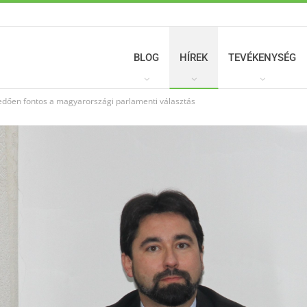
BLOG
HÍREK
TEVÉKENYSÉG
dően fontos a magyarországi parlamenti választás