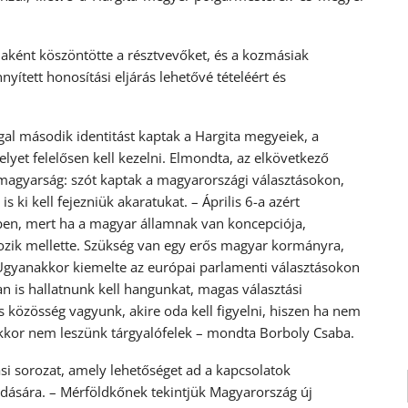
ként köszöntötte a résztvevőket, és a kozmásiak
yített honosítási eljárás lehetővé tételéért és
al második identitást kaptak a Hargita megyeiek, a
elyet felelősen kell kezelni. Elmondta, az elkövetkező
i magyarság: szót kaptak a magyarországi választásokon,
ki kell fejezniük akaratukat. – Április 6-a azért
ben, mert ha a magyar államnak van koncepciója,
akozik mellette. Szükség van egy erős magyar kormányra,
. Ugyanakkor kiemelte az európai parlamenti választásokon
an is hallatnunk kell hangunkat, magas választási
ős közösség vagyunk, akire oda kell figyelni, hiszen ha nem
akkor nem leszünk tárgyalófelek – mondta Borboly Csaba.
ási sorozat, amely lehetőséget ad a kapcsolatok
ldására. – Mérföldkőnek tekintjük Magyarország új