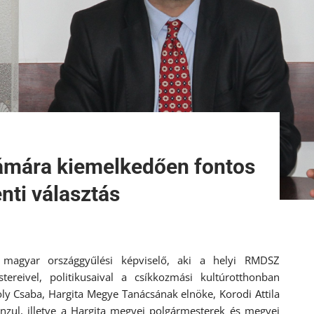
ámára kiemelkedően fontos
nti választás
 magyar országgyűlési képviselő, aki a helyi RMDSZ
ereivel, politikusaival a csíkkozmási kultúrotthonban
ly Csaba, Hargita Megye Tanácsának elnöke, Korodi Attila
nzul, illetve a Hargita megyei polgármesterek és megyei