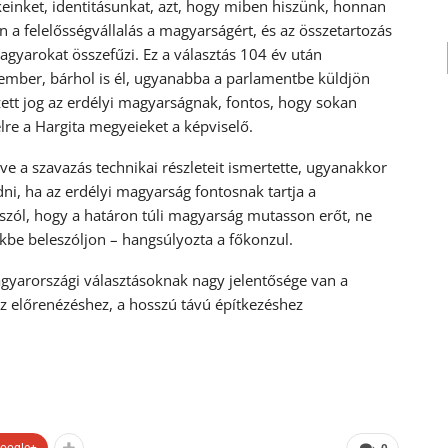
inket, identitásunkat, azt, hogy miben hiszünk, honnan
a felelősségvállalás a magyarságért, és az összetartozás
agyarokat összefűzi. Ez a választás 104 év után
mber, bárhol is él, ugyanabba a parlamentbe küldjön
ett jog az erdélyi magyarságnak, fontos, hogy sokan
elre a Hargita megyeieket a képviselő.
tve a szavazás technikai részleteit ismertette, ugyanakkor
i, ha az erdélyi magyarság fontosnak tartja a
l szól, hogy a határon túli magyarság mutasson erőt, ne
be beleszóljon – hangsúlyozta a főkonzul.
agyarországi választásoknak nagy jelentősége van a
z előrenézéshez, a hosszú távú építkezéshez