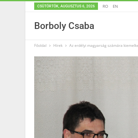
RO
EN
CSÜTÖRTÖK, AUGUSZTUS 6, 2026
Borboly Csaba
Főoldal
Hírek
Az erdélyi magyarság számára kiemelke