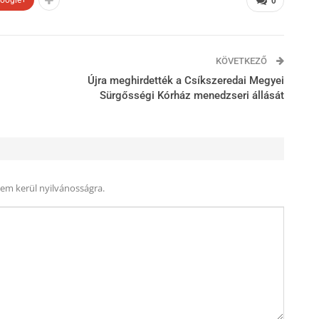
oogle+
0
KÖVETKEZŐ
Újra meghirdették a Csíkszeredai Megyei
Sürgősségi Kórház menedzseri állását
nem kerül nyilvánosságra.