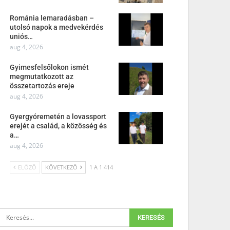
Románia lemaradásban –
utolsó napok a medvekérdés
uniós…
aug 4, 2026
Gyimesfelsőlokon ismét
megmutatkozott az
összetartozás ereje
aug 4, 2026
Gyergyóremetén a lovassport
erejét a család, a közösség és
a…
aug 4, 2026
ELŐZŐ
KÖVETKEZŐ
1 A 1 414