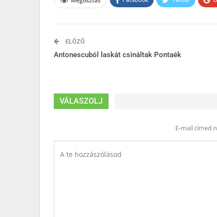
Megosztás
Facebook
Twitter
G
ELŐZŐ
Antonescuból laskát csináltak Pontaék
VÁLASZOLJ
E-mail címed 