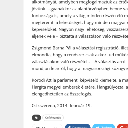
alkotmányát, amelyben megfogalmaztuk az értéke
jövünk. Ugyanakkor az alaptörvényben benne van 
fontossága is, amely a világ minden részén élő m
megteremti a lehetőséget, hogy minden magyar e
képviselőket. Nagyon nagy lehetőség, visszaszerz
éljenek vele – biztatta a választáson való részvét
Zsigmond Barna Pál a választási regisztráció, ille
elmondta, hogy a rendszer csak akkor tud működn
választásokon való részvételt. – A választás arró
mondjon le arról, hogy a magyarországi közügyek
Korodi Attila parlamenti képviselő kiemelte, a m
Hargita megyei emberek életére. Hangsúlyozta, a
elengedhetetlen az összefogás.
Csíkszereda, 2014. február 19.
Csíkkozmás