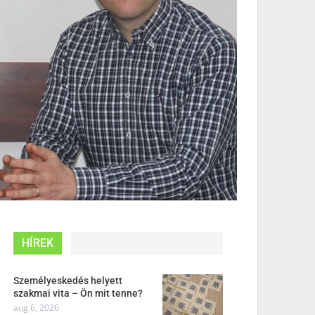
HÍREK
Személyeskedés helyett
szakmai vita – Ön mit tenne?
aug 6, 2026