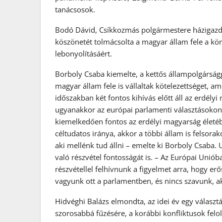
tanácsosok.
Bodó Dávid, Csíkkozmás polgármestere házigazda
köszönetét tolmácsolta a magyar állam fele a könn
lebonyolításáért.
Borboly Csaba kiemelte, a kettős állampolgárságg
magyar állam fele is vállaltak kötelezettséget, am
időszakban két fontos kihívás előtt áll az erdély
ugyanakkor az európai parlamenti választásokon is 
kiemelkedően fontos az erdélyi magyarság életé
céltudatos iránya, akkor a többi állam is felsor
aki mellénk tud állni – emelte ki Borboly Csaba
való részvétel fontosságát is. – Az Európai Uniób
részvétellel felhívnunk a figyelmet arra, hogy er
vagyunk ott a parlamentben, és nincs szavunk, 
Hidvéghi Balázs elmondta, az idei év egy választ
szorosabbá fűzésére, a korábbi konfliktusok felo