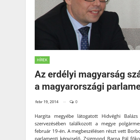
HÍREK
Az erdélyi magyarság sz
a magyarországi parlame
febr 19, 2014
0
Hargita megyébe látogatott Hidvéghi Balázs
szervezésében találkozott a megye polgármest
február 19-én. A megbeszélésen részt vett Borbo
parlamenti képviselő, Zsigmond Barna Pál főko