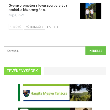
Gyergyóremetén a lovassport erejét a
család, a közösség és a…
aug 4, 2026
ELŐZŐ
KÖVETKEZŐ
1 A 1 414
TEVÉKENYSÉGEK