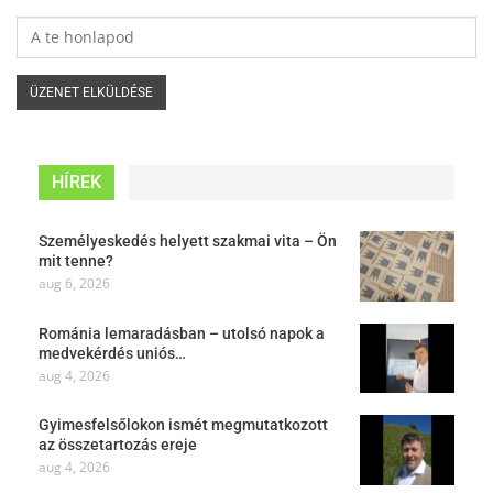
HÍREK
Személyeskedés helyett szakmai vita – Ön
mit tenne?
aug 6, 2026
Románia lemaradásban – utolsó napok a
medvekérdés uniós…
aug 4, 2026
Gyimesfelsőlokon ismét megmutatkozott
az összetartozás ereje
aug 4, 2026