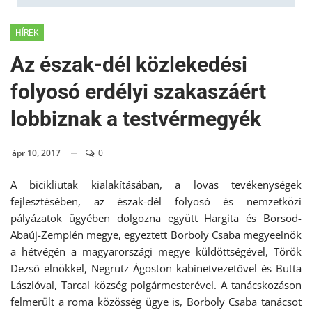
HÍREK
Az észak-dél közlekedési
folyosó erdélyi szakaszáért
lobbiznak a testvérmegyék
ápr 10, 2017
0
A bicikliutak kialakításában, a lovas tevékenységek
fejlesztésében, az észak-dél folyosó és nemzetközi
pályázatok ügyében dolgozna együtt Hargita és Borsod-
Abaúj-Zemplén megye, egyeztett Borboly Csaba megyeelnök
a hétvégén a magyarországi megye küldöttségével, Török
Dezső elnökkel, Negrutz Ágoston kabinetvezetővel és Butta
Lászlóval, Tarcal község polgármesterével. A tanácskozáson
felmerült a roma közösség ügye is, Borboly Csaba tanácsot