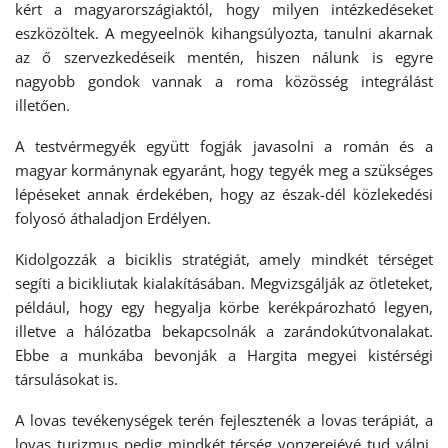
kért a magyarországiaktól, hogy milyen intézkedéseket
eszközöltek. A megyeelnök kihangsúlyozta, tanulni akarnak
az ő szervezkedéseik mentén, hiszen nálunk is egyre
nagyobb gondok vannak a roma közösség integrálást
illetően.
A testvérmegyék együtt fogják javasolni a román és a
magyar kormánynak egyaránt, hogy tegyék meg a szükséges
lépéseket annak érdekében, hogy az észak-dél közlekedési
folyosó áthaladjon Erdélyen.
Kidolgozzák a biciklis stratégiát, amely mindkét térséget
segíti a bicikliutak kialakításában. Megvizsgálják az ötleteket,
például, hogy egy hegyalja körbe kerékpározható legyen,
illetve a hálózatba bekapcsolnák a zarándokútvonalakat.
Ebbe a munkába bevonják a Hargita megyei kistérségi
társulásokat is.
A lovas tevékenységek terén fejlesztenék a lovas terápiát, a
lovas turizmus pedig mindkét térség vonzerejévé tud válni.