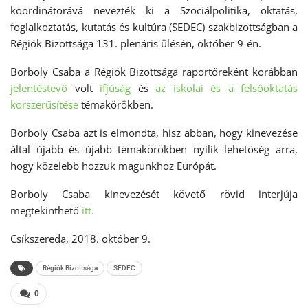
koordinátorává nevezték ki a Szociálpolitika, oktatás,
foglalkoztatás, kutatás és kultúra (SEDEC) szakbizottságban a
Régiók Bizottsága 131. plenáris ülésén, október 9-én.
Borboly Csaba a Régiók Bizottsága raportőreként korábban
jelentéstevő
volt
ifjúság
és
az iskolai és a felsőoktatás
korszerűsítése
témakörökben.
Borboly Csaba azt is elmondta, hisz abban, hogy kinevezése
által újabb és újabb témakörökben nyílik lehetőség arra,
hogy közelebb hozzuk magunkhoz Európát.
Borboly Csaba kinevezését követő rövid interjúja
megtekinthető
itt.
Csíkszereda, 2018. október 9.
Régiók Bizottsága
SEDEC
0