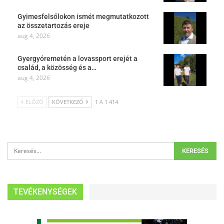
Gyimesfelsőlokon ismét megmutatkozott
az összetartozás ereje
aug 4, 2026
Gyergyóremetén a lovassport erejét a
család, a közösség és a…
aug 4, 2026
ELŐZŐ
KÖVETKEZŐ
1 A 1 414
TEVÉKENYSÉGEK