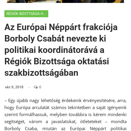
RÉGIÓK BIZOTTSÁGA HÍREK
Az Európai Néppárt frakciója
Borboly Csabát nevezte ki
politikai koordinátorává a
Régiók Bizottsága oktatási
szakbizottságában
okt 9, 2018
0
–
Egy újabb nagy lehetőség érdekeink érvényesítésére, arra,
hogy Európa arculatát számos tekintetben a saját igényeink
szerint formálhassuk, melyben továbbra is kérem mindenki
segítséget, várom a javaslatokat, ötleteteket – mondta
Borboly Csaba, miután az Európai Néppárt politikai