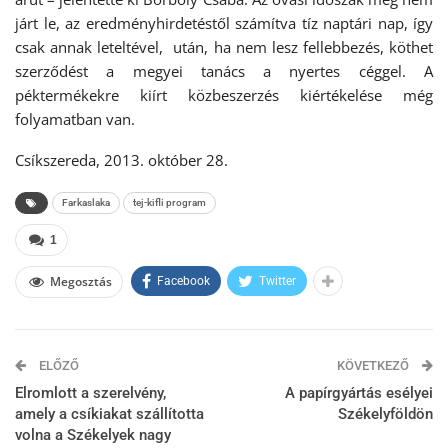
járt le, az eredményhirdetéstől számítva tíz naptári nap, így
csak annak leteltével, után, ha nem lesz fellebbezés, köthet
szerződést a megyei tanács a nyertes céggel. A
péktermékekre kiírt közbeszerzés kiértékelése még
folyamatban van.
Csíkszereda, 2013. október 28.
Farkaslaka
tej-kifli program
1
Megosztás
Facebook
Twitter
ELŐZŐ
KÖVETKEZŐ
Elromlott a szerelvény,
A papírgyártás esélyei
amely a csíkiakat szállította
Székelyföldön
volna a Székelyek nagy