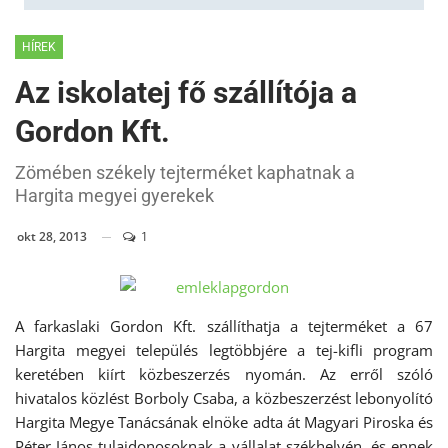
HÍREK
Az iskolatej fő szállítója a
Gordon Kft.
Zömében székely tejterméket kaphatnak a
Hargita megyei gyerekek
okt 28, 2013
1
A farkaslaki Gordon Kft. szállíthatja a tejterméket a 67
Hargita megyei település legtöbbjére a tej-kifli program
keretében kiírt közbeszerzés nyomán. Az erről szóló
hivatalos közlést Borboly Csaba, a közbeszerzést lebonyolító
Hargita Megye Tanácsának elnöke adta át Magyari Piroska és
Péter János tulajdonosoknak a vállalat székhelyén, és ennek