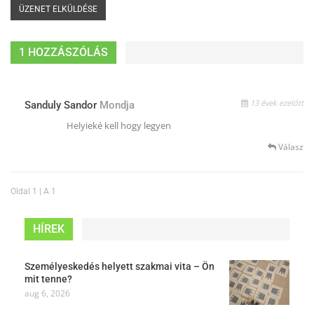
1 HOZZÁSZÓLÁS
13 évek ezelőtt
Sanduly Sandor
Mondja
Helyieké kell hogy legyen
Válasz
Oldal 1 | A 1
HÍREK
Személyeskedés helyett szakmai vita – Ön
mit tenne?
aug 6, 2026