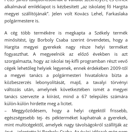
alkalmával emléklapot is kézbesített „az iskolatej fő Hargita
megyei szállítójának”. Jelen volt Kovács Lehel, Farkaslaka
polgármestere is.
A cég több termékére is megkapta a Székely termék
minősítést, így Borboly Csaba szerint örvendetes, hogy a
Hargita megyei gyerekek nagy része helyi terméket
fogyaszthat. A megyeelnök az előző években is azt
szorgalmazta, hogy az iskolai tej-kifli programban részt vevő
cégek lehetőleg helyiek legyenek, ennek érdekében 2009-től
a megyei tanács a polgármesteri hivatalokra bízta a
közbeszerzés lebonyolítását, majd, a tavalyi törvényi
változás után, amelynek következtében ismét a megyei
tanács szervezte a kiírást, mind a 67 település számára
külön-külön hirdette meg a licitet.
– Meggyőződésem, hogy a helyi cégektől frissebb,
egészségesebb tej- és pékterméket kaphatnak a gyerekek,
mint multicégektől, amelyek nagy távolságokról szállítják az
árut – jelentette ki Borboly Csaba. Az óvási időszak még nem