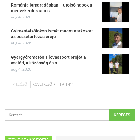
Románia lemaradásban – utolsó napok a
medvekérdés uniós…
aug 4, 2026
Gyimesfelsőlokon ismét megmutatkozott
az összetartozás ereje
aug 4, 2026
Gyergyóremetén a lovassport erejét a
család, a közösség és a…
aug 4, 2026
ELŐZŐ
KÖVETKEZŐ
1 A 1 414