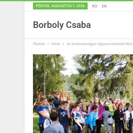
RO
EN
PÉNTEK, AUGUSZTUS 7, 2026
Borboly Csaba
Főoldal
Hírek
Az önkéntességet népszerűsítették Mar