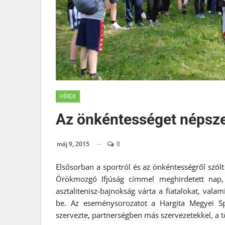
HÍREK
Az önkéntességet népsze
máj 9, 2015
0
Elsősorban a sportról és az önkéntességről szólt
Örökmozgó Ifjúság címmel meghirdetett nap, 
asztalitenisz-bajnokság várta a fiatalokat, v
be. Az eseménysorozatot a Hargita Megyei Sp
szervezte, partnerségben más szervezetekkel, a