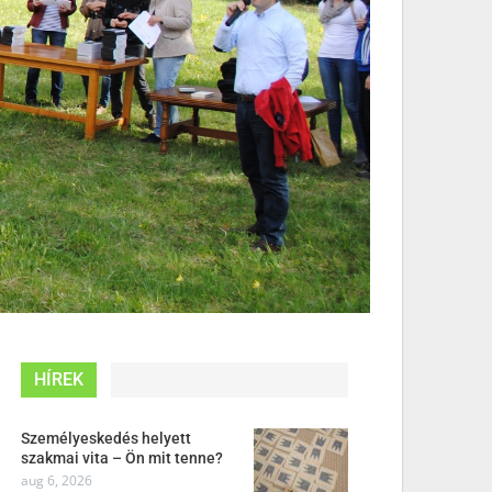
HÍREK
Személyeskedés helyett
szakmai vita – Ön mit tenne?
aug 6, 2026