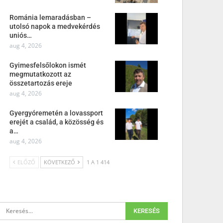
Románia lemaradásban –
utolsó napok a medvekérdés
uniós…
aug 4, 2026
Gyimesfelsőlokon ismét
megmutatkozott az
összetartozás ereje
aug 4, 2026
Gyergyóremetén a lovassport
erejét a család, a közösség és
a…
aug 4, 2026
ELŐZŐ
KÖVETKEZŐ
1 A 1 414