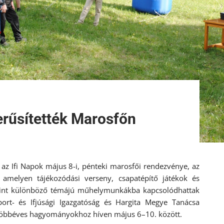
rűsítették Marosfőn
 az Ifi Napok május 8-i, pénteki marosfői rendezvénye, az
amelyen tájékozódási verseny, csapatépítő játékok és
alamint különböző témájú műhelymunkákba kapcsolódhattak
ort- és Ifjúsági Igazgatóság és Hargita Megye Tanácsa
 többéves hagyományokhoz híven május 6–10. között.