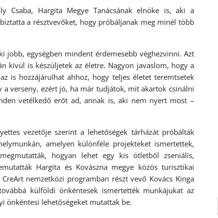
oly Csaba, Hargita Megye Tanácsának elnöke is, aki a
 biztatta a résztvevőket, hogy próbáljanak meg minél több
nki jobb, egységben mindent érdemesebb véghezvinni. Azt
n kívül is készüljetek az életre. Nagyon javaslom, hogy a
z is hozzájárulhat ahhoz, hogy teljes életet teremtsetek
 verseny, ezért jó, ha már tudjátok, mit akartok csinálni
inden vetélkedő erőt ad, annak is, aki nem nyert most –
lyettes vezetője szerint a lehetőségek tárházát próbálták
helymunkán, amelyen különféle projekteket ismertettek,
megmutatták, hogyan lehet egy kis ötletből zseniális,
Bemutatták Hargita és Kovászna megye közös turisztikai
a CreArt nemzetközi programban részt vevő Kovács Kinga
 továbbá külföldi önkéntesek ismertették munkájukat az
lyi önkéntesi lehetőségeket mutattak be.