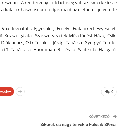
 részéből. A rendezvény jó lehetőség volt az ismerkedésre
t a fiatalok hasznosítani tudják majd az életben – jelentette
 Vox Iuventutis Egyesület, Erdélyi Fiatalokért Egyesület,
 Közszolgálata, Szakszervezetek Művelődési Háza, Csíki
iáktanács, Csík Terület Ifjúsági Tanácsa, Gyergyó Terület
eztető Tanács, a Harmopan Rt. és a Sapientia Hallgatói
oogle+
0
KÖVETKEZŐ
Sikerek és nagy tervek a Felcsík SK-nál