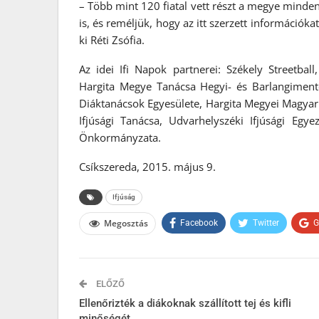
– Több mint 120 fiatal vett részt a megye minden
is, és reméljük, hogy az itt szerzett információka
ki Réti Zsófia.
Az idei Ifi Napok partnerei: Székely Streetball,
Hargita Megye Tanácsa Hegyi- és Barlangimentő
Diáktanácsok Egyesülete, Hargita Megyei Magyar D
Ifjúsági Tanácsa, Udvarhelyszéki Ifjúsági Egy
Önkormányzata.
Csíkszereda, 2015. május 9.
Ifjúság
Megosztás
Facebook
Twitter
G
ELŐZŐ
Ellenőrizték a diákoknak szállított tej és kifli
minőségét