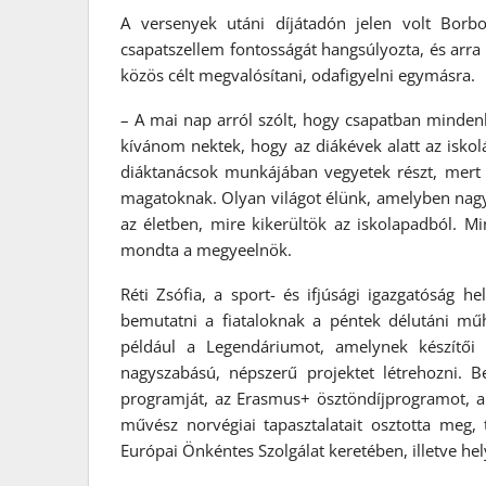
A versenyek utáni díjátadón jelen volt Borb
csapatszellem fontosságát hangsúlyozta, és arra
közös célt megvalósítani, odafigyelni egymásra.
– A mai nap arról szólt, hogy csapatban minde
kívánom nektek, hogy az diákévek alatt az iskolá
diáktanácsok munkájában vegyetek részt, mert a
magatoknak. Olyan világot élünk, amelyben nagy a
az életben, mire kikerültök az iskolapadból. M
mondta a megyeelnök.
Réti Zsófia, a sport- és ifjúsági igazgatóság he
bemutatni a fiataloknak a péntek délutáni mű
például a Legendáriumot, amelynek készítői 
nagyszabású, népszerű projektet létrehozni. 
programját, az Erasmus+ ösztöndíjprogramot, 
művész norvégiai tapasztalatait osztotta meg,
Európai Önkéntes Szolgálat keretében, illetve he