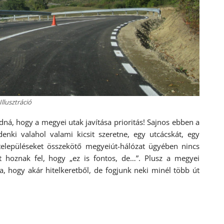
Illusztráció
ná, hogy a megyei utak javítása prioritás! Sajnos ebben a
nki valahol valami kicsit szeretne, egy utcácskát, egy
 településeket összekötő megyeiút-hálózat ügyében nincs
t hoznak fel, hogy „ez is fontos, de…”. Plusz a megyei
, hogy akár hitelkeretből, de fogjunk neki minél több út