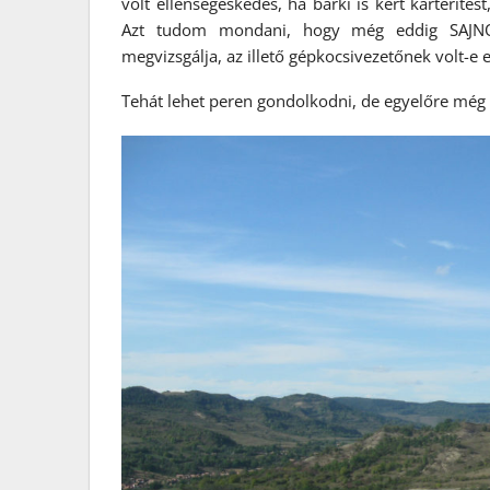
volt ellenségeskedés, ha bárki is kért kártérítés
Azt tudom mondani, hogy még eddig SAJNOS
megvizsgálja, az illető gépkocsivezetőnek volt-e 
Tehát lehet peren gondolkodni, de egyelőre mé