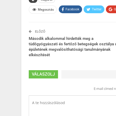
Megosztás
Facebook
Twitter
G
ELŐZŐ
Második alkalommal hirdették meg a
tüdőgyógyászati és fertőző betegségek osztálya 
épületének megvalósíthatósági tanulmányának
elkészítését
VÁLASZOLJ
E-mail címed 