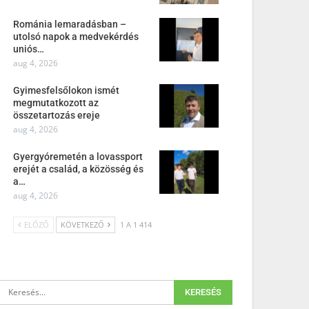
Románia lemaradásban –
utolsó napok a medvekérdés
uniós…
aug 4, 2026
Gyimesfelsőlokon ismét
megmutatkozott az
összetartozás ereje
aug 4, 2026
Gyergyóremetén a lovassport
erejét a család, a közösség és
a…
aug 4, 2026
ELŐZŐ
KÖVETKEZŐ
1 A 1 414