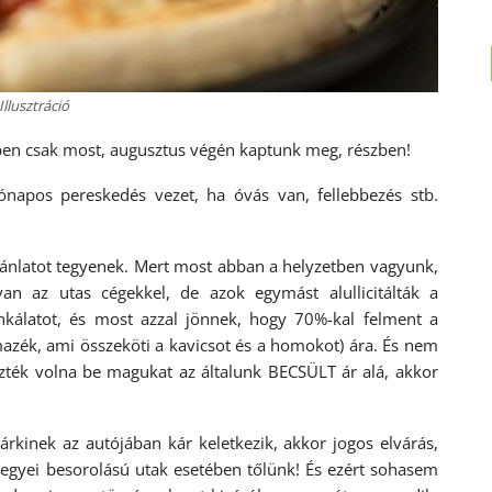
Illusztráció
évben csak most, augusztus végén kaptunk meg, részben!
ónapos pereskedés vezet, ha óvás van, fellebbezés stb.
 ajánlatot tegyenek. Mert most abban a helyzetben vagyunk,
 az utas cégekkel, de azok egymást alullicitálták a
kálatot, és most azzal jönnek, hogy 70%-kal felment a
mazék, ami összeköti a kavicsot és a homokot) ára. És nem
ték volna be magukat az általunk BECSÜLT ár alá, akkor
kinek az autójában kár keletkezik, akkor jogos elvárás,
 megyei besorolású utak esetében tőlünk! És ezért sohasem