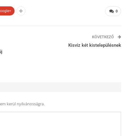
oogle+
0
KÖVETKEZŐ
Kisvíz két kistelepülésnek
új
nem kerül nyilvánosságra.