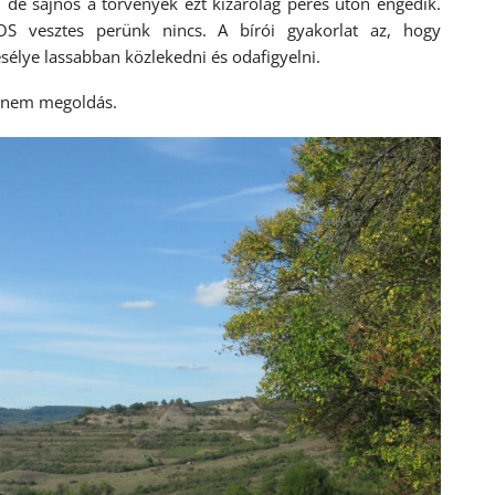
t, de sajnos a törvények ezt kizárólag peres úton engedik.
 vesztes perünk nincs. A bírói gyakorlat az, hogy
esélye lassabban közlekedni és odafigyelni.
g nem megoldás.