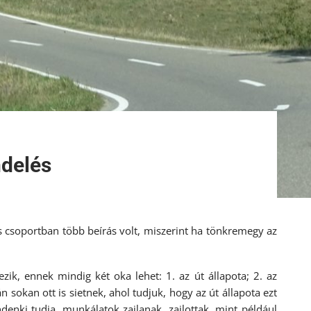
ndelés
s csoportban több beírás volt, miszerint ha tönkremegy az
ik, ennek mindig két oka lehet: 1. az út állapota; 2. az
okan ott is sietnek, ahol tudjuk, hogy az út állapota ezt
enki tudja, munkálatok zajlanak, zajlottak, mint például