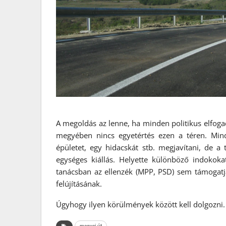
A megoldás az lenne, ha minden politikus elfogad
megyében nincs egyetértés ezen a téren. Minde
épületet, egy hidacskát stb. megjavítani, de a
egységes kiállás. Helyette különböző indokoka
tanácsban az ellenzék (MPP, PSD) sem támogatja
felújításának.
Úgyhogy ilyen körülmények között kell dolgozni.
megyei út