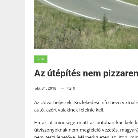
BLOG
Az útépítés nem pizzare
okt 31, 2018
0
Az Udvarhelyszéki Közlekedési Infó nevű virtuáli
autó, azért valakinek felelnie kell.
Ha az út minősége miatt az autóban kár keletkez
útviszonyoknak nem megfelelő vezetés, magyarán s
nem teszi lehetővé. Márpedig ezen az úton, mind