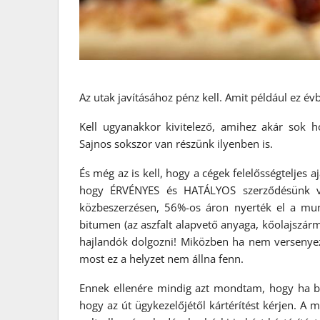
Az utak javításához pénz kell. Amit például ez 
Kell ugyanakkor kivitelező, amihez akár sok h
Sajnos sokszor van részünk ilyenben is.
És még az is kell, hogy a cégek felelősségteljes
hogy ÉRVÉNYES és HATÁLYOS szerződésünk van
közbeszerzésen, 56%-os áron nyerték el a mun
bitumen (az aszfalt alapvető anyaga, kőolajszár
hajlandók dolgozni! Miközben ha nem versenyez
most ez a helyzet nem állna fenn.
Ennek ellenére mindig azt mondtam, hogy ha bár
hogy az út ügykezelőjétől kártérítést kérjen. A